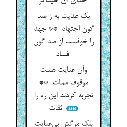
خدای ای حیله‌گر
یک عنایت به ز صد
گون اجتهاد ** جهد
را خوفست از صد گون
فساد
وآن عنایت هست
موقوف ممات **
تجربه کردند این ره را
ثقات
3840
بلک مرگش بی‌عنایت