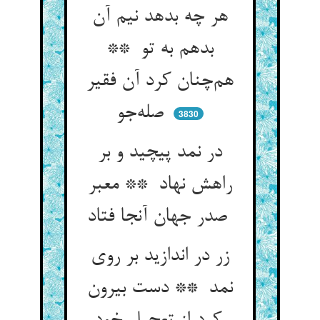
هر چه بدهد نیم آن
بدهم به تو **
هم‌چنان کرد آن فقیر
صله‌جو
3830
در نمد پیچید و بر
راهش نهاد ** معبر
صدر جهان آنجا فتاد
زر در اندازید بر روی
نمد ** دست بیرون