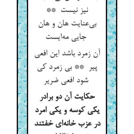
نیز نیست **
بی‌عنایت هان و هان
جایی مه‌ایست
آن زمرد باشد این افعی
پیر ** بی زمرد کی
شود افعی ضریر
حکایت آن دو برادر
یکی کوسه و یکی امرد
در عزب خانه‌ای خفتند