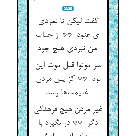
3835
گفت لیکن تا نمردی
ای عنود ** از جناب
من نبردی هیچ جود
سر موتوا قبل موت این
بود ** کز پس مردن
غنیمت‌ها رسد
غیر مردن هیچ فرهنگی
دگر ** در نگیرد با