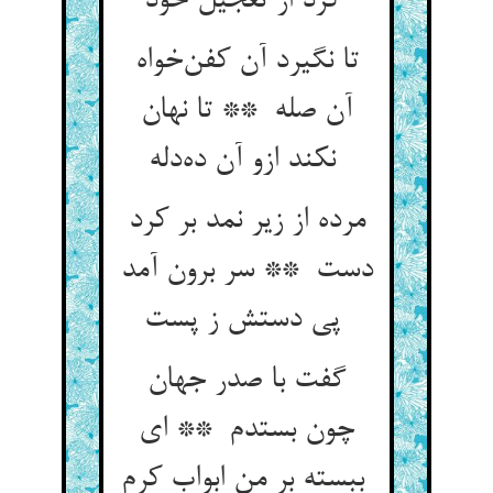
کرد از تعجیل خود
تا نگیرد آن کفن‌خواه
آن صله ** تا نهان
نکند ازو آن ده‌دله
مرده از زیر نمد بر کرد
دست ** سر برون آمد
پی دستش ز پست
گفت با صدر جهان
چون بستدم ** ای
ببسته بر من ابواب کرم