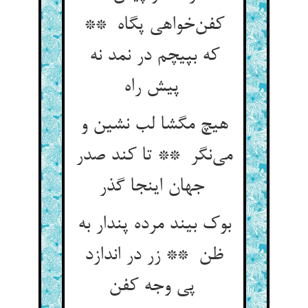
کفن‌خواهی پگاه **
که بپیچم در نمد نه
پیش راه
هیچ مگشا لب نشین و
می‌نگر ** تا کند صدر
جهان اینجا گذر
بوک بیند مرده پندار به
ظن ** زر در اندازد
پی وجه کفن