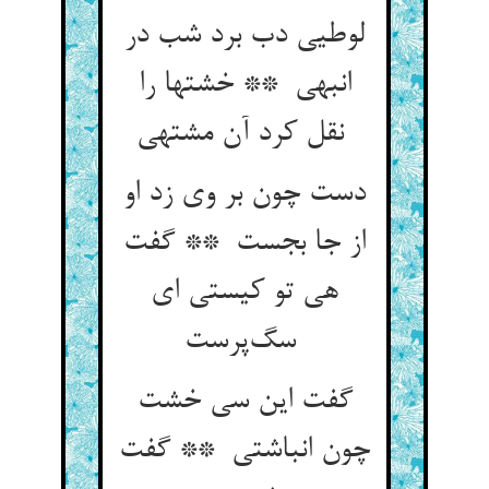
لوطیی دب برد شب در
انبهی ** خشتها را
نقل کرد آن مشتهی
دست چون بر وی زد او
از جا بجست ** گفت
هی تو کیستی ای
سگ‌پرست
گفت این سی خشت
چون انباشتی ** گفت