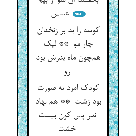
بخفتند آن سو از بیم
عسس
3845
کوسه را بد بر زنخدان
چار مو ** لیک
هم‌چون ماه بدرش بود
رو
کودک امرد به صورت
بود زشت ** هم نهاد
اندر پس کون بیست
خشت