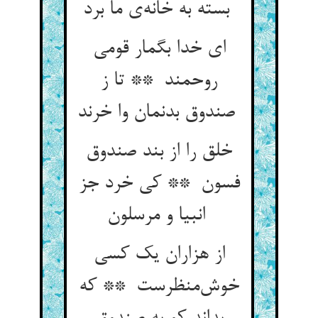
بسته به خانه‌ی ما برد
ای خدا بگمار قومی
روحمند ** تا ز
صندوق بدنمان وا خرند
خلق را از بند صندوق
فسون ** کی خرد جز
انبیا و مرسلون
از هزاران یک کسی
خوش‌منظرست ** که