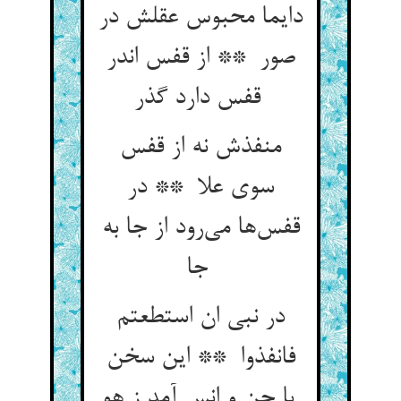
دایما محبوس عقلش در
صور ** از قفس اندر
قفس دارد گذر
منفذش نه از قفس
سوی علا ** در
قفس‌ها می‌رود از جا به
جا
در نبی ان استطعتم
فانفذوا ** این سخن
با جن و انس آمد ز هو