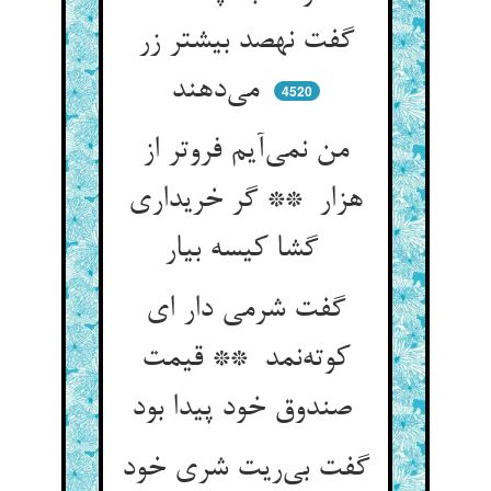
گفت نهصد بیشتر زر
می‌دهند
4520
من نمی‌آیم فروتر از
هزار ** گر خریداری
گشا کیسه بیار
گفت شرمی دار ای
کوته‌نمد ** قیمت
صندوق خود پیدا بود
گفت بی‌ریت شری خود