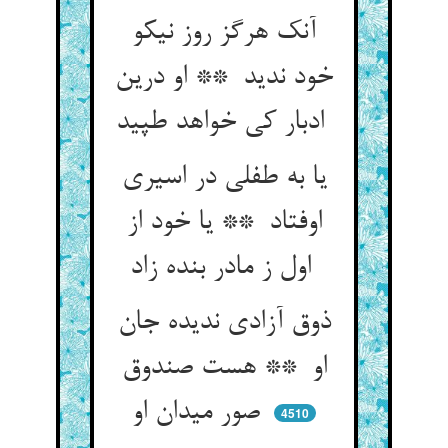
آنک هرگز روز نیکو
خود ندید ** او درین
ادبار کی خواهد طپید
یا به طفلی در اسیری
اوفتاد ** یا خود از
اول ز مادر بنده زاد
ذوق آزادی ندیده جان
او ** هست صندوق
صور میدان او
4510