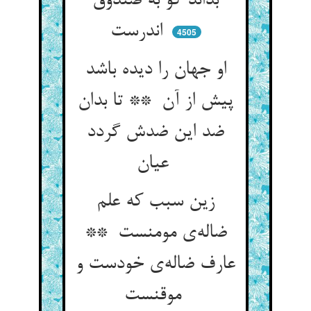
بداند کو به صندوق
اندرست
4505
او جهان را دیده باشد
پیش از آن ** تا بدان
ضد این ضدش گردد
عیان
زین سبب که علم
ضاله‌ی مومنست **
عارف ضاله‌ی خودست و
موقنست