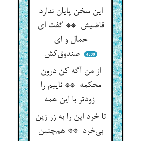
این سخن پایان ندارد
قاضیش ** گفت ای
حمال و ای
صندوق‌کش
4500
از من آگه کن درون
محکمه ** نایبم را
زودتر با این همه
تا خرد این را به زر زین
بی‌خرد ** هم‌چنین