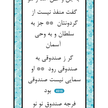
گفت منفذ نیست از
گردونتان ** جز به
سلطان و به وحی
آسمان
گر ز صندوقی به
صندوقی رود ** او
سمایی نیست صندوقی
بود
4515
فرجه صندوق نو نو