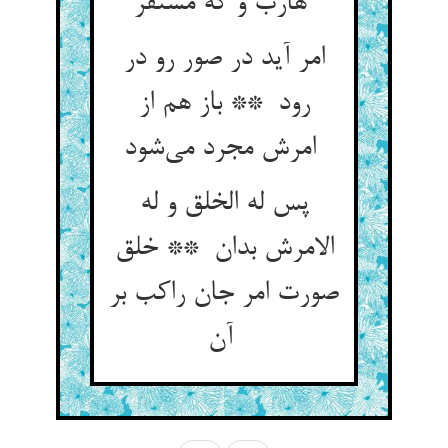
هارب و گه مستقر
امر آید در صور رو در
رود ** باز هم از
امرش مجرد می‌شود
پس له الخلق و له
الامرش بدان ** خلق
صورت امر جان راکب بر
آن