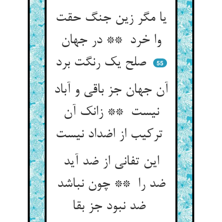
یا مگر زین جنگ حقت
وا خرد ** در جهان
صلح یک رنگت برد
55
آن جهان جز باقی و آباد
نیست ** زانک آن
ترکیب از اضداد نیست
این تفانی از ضد آید
ضد را ** چون نباشد
ضد نبود جز بقا