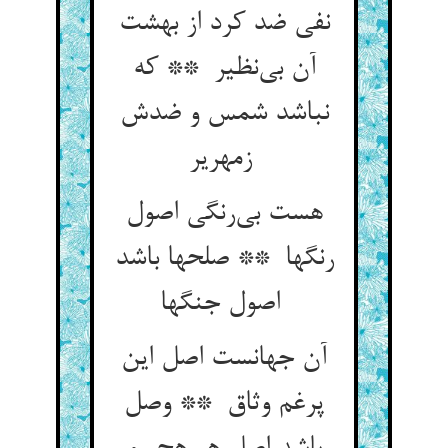
نفی ضد کرد از بهشت
آن بی‌نظیر ** که
نباشد شمس و ضدش
زمهریر
هست بی‌رنگی اصول
رنگها ** صلحها باشد
اصول جنگها
آن جهانست اصل این
پرغم وثاق ** وصل