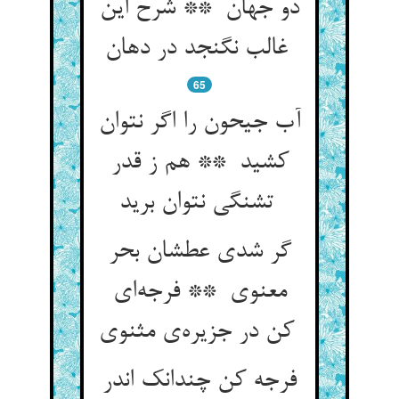
دو جهان ** شرح این
غالب نگنجد در دهان
65
آب جیحون را اگر نتوان
کشید ** هم ز قدر
تشنگی نتوان برید
گر شدی عطشان بحر
معنوی ** فرجه‌ای
کن در جزیره‌ی مثنوی
فرجه کن چندانک اندر