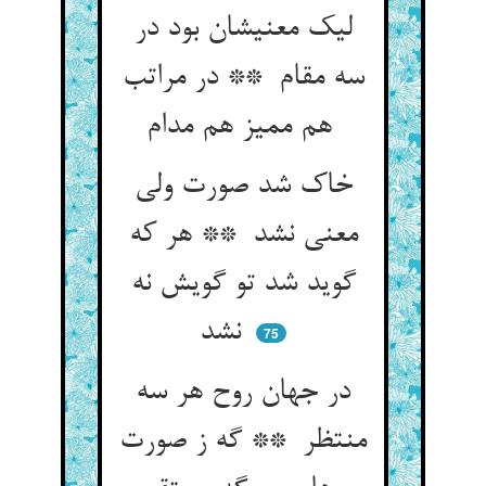
لیک معنیشان بود در
سه مقام ** در مراتب
هم ممیز هم مدام
خاک شد صورت ولی
معنی نشد ** هر که
گوید شد تو گویش نه
نشد
75
در جهان روح هر سه
منتظر ** گه ز صورت