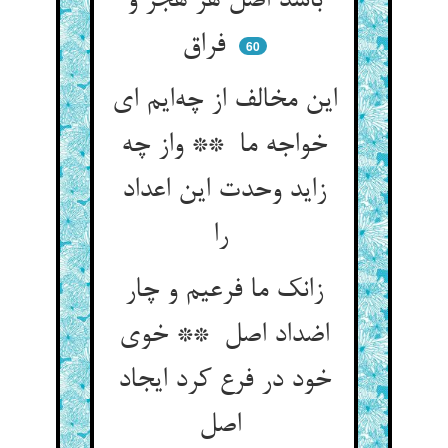
باشد اصل هر هجر و
فراق
60
این مخالف از چه‌ایم ای
خواجه ما ** واز چه
زاید وحدت این اعداد
را
زانک ما فرعیم و چار
اضداد اصل ** خوی
خود در فرع کرد ایجاد
اصل