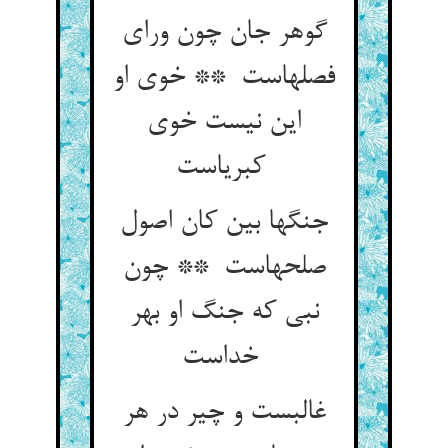
گوهر جان چون ورای
فصلهاست ** خوی او
این نیست خوی
کبریاست
جنگها بین کان اصول
صلحهاست ** چون
نبی که جنگ او بهر
خداست
غالبست و چیر در هر