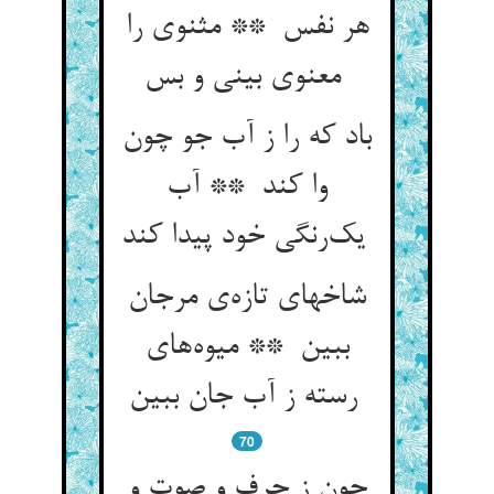
هر نفس ** مثنوی را
معنوی بینی و بس
باد که را ز آب جو چون
وا کند ** آب
یک‌رنگی خود پیدا کند
شاخهای تازه‌ی مرجان
ببین ** میوه‌های
رسته ز آب جان ببین
70
چون ز حرف و صوت و