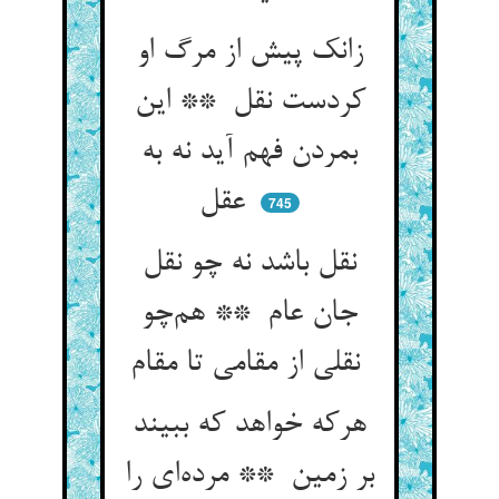
زانک پیش از مرگ او
کردست نقل ** این
بمردن فهم آید نه به
عقل
745
نقل باشد نه چو نقل
جان عام ** هم‌چو
نقلی از مقامی تا مقام
هرکه خواهد که ببیند
بر زمین ** مرده‌ای را