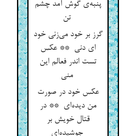
پنبه‌ی گوش آمد چشم
تن
گرز بر خود می‌زنی خود
ای دنی ** عکس
تست اندر فعالم این
منی
عکس خود در صورت
من دیده‌ای ** در
قتال خویش بر
جوشیده‌ای