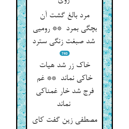
روی
مرد بالغ گشت آن
بچگی بمرد ** رومیی
شد صبغت زنگی سترد
740
خاک زر شد هیات
خاکی نماند ** غم
فرج شد خار غمناکی
نماند
مصطفی زین گفت کای