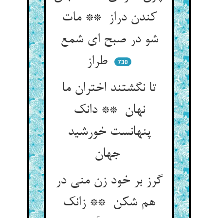
کندن دراز ** مات
شو در صبح ای شمع
طراز
730
تا نگشتند اختران ما
نهان ** دانک
پنهانست خورشید
جهان
گرز بر خود زن منی در
هم شکن ** زانک