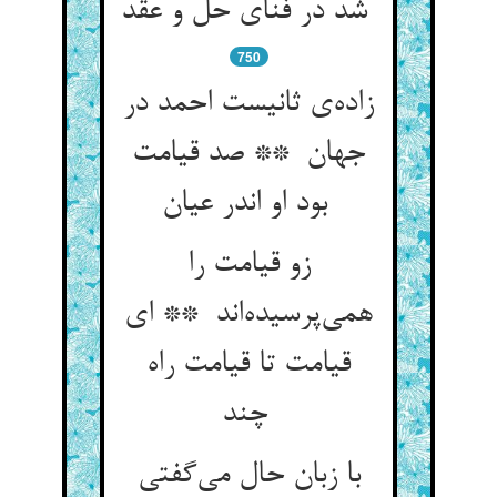
شد در فنای حل و عقد
750
زاده‌ی ثانیست احمد در
جهان ** صد قیامت
بود او اندر عیان
زو قیامت را
همی‌پرسیده‌اند ** ای
قیامت تا قیامت راه
چند
با زبان حال می‌گفتی