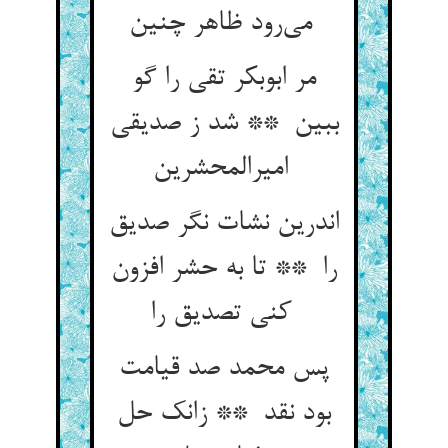
می‌رود ظاهر چنین
مر ابوبکر تقی را گو
ببین ** شد ز صدیقی
امیرالمحشرین
اندرین نشات نگر صدیق
را ** تا به حشر افزون
کنی تصدیق را
پس محمد صد قیامت
بود نقد ** زانک حل