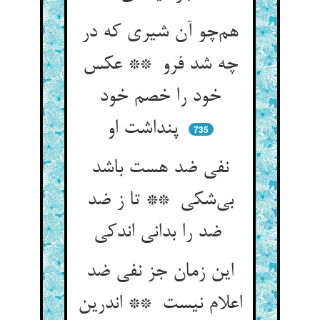
هم‌چو آن شیری که در
چه شد فرو ** عکس
خود را خصم خود
پنداشت او
735
نفی ضد هست باشد
بی‌شکی ** تا ز ضد
ضد را بدانی اندکی
این زمان جز نفی ضد
اعلام نیست ** اندرین