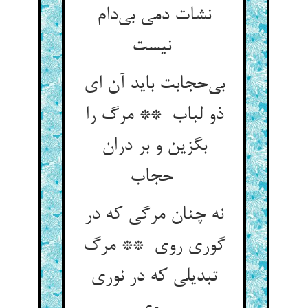
نشات دمی بی‌دام
نیست
بی‌حجابت باید آن ای
ذو لباب ** مرگ را
بگزین و بر دران
حجاب
نه چنان مرگی که در
گوری روی ** مرگ
تبدیلی که در نوری