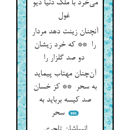
می‌خرد با ملک دنیا دیو
غول
آنچنان زینت دهد مردار
را ** که خرد زیشان
دو صد گلزار را
آن‌چنان مهتاب پیماید
به سحر ** کز خسان
صد کیسه برباید به
سحر
995
انبیاشان تاجری