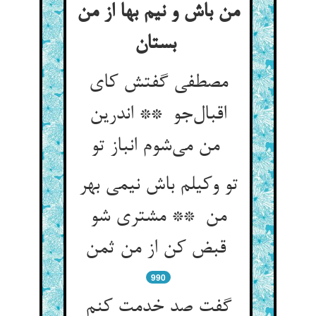
من باش و نیم بها از من
بستان
مصطفی گفتش کای
اقبال‌جو ** اندرین
من می‌شوم انباز تو
تو وکیلم باش نیمی بهر
من ** مشتری شو
قبض کن از من ثمن
990
گفت صد خدمت کنم