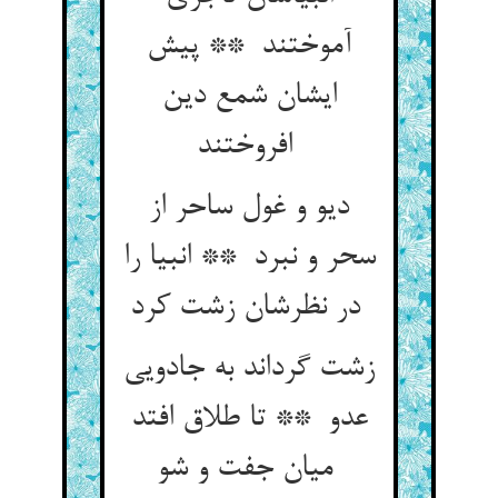
آموختند ** پیش
ایشان شمع دین
افروختند
دیو و غول ساحر از
سحر و نبرد ** انبیا را
در نظرشان زشت کرد
زشت گرداند به جادویی
عدو ** تا طلاق افتد
میان جفت و شو