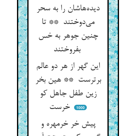
دیده‌هاشان را به سحر
می‌دوختند ** تا
چنین جوهر به خس
بفروختند
این گهر از هر دو عالم
برترست ** هین بخر
زین طفل جاهل کو
خرست
1000
پیش خر خرمهره و