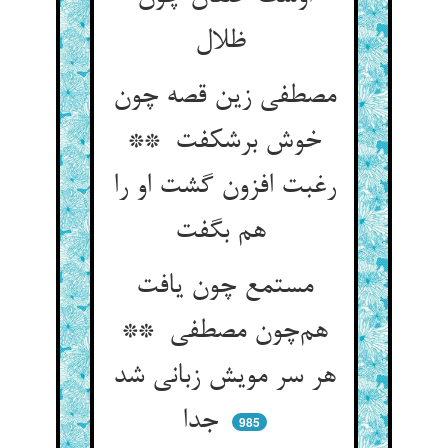
ظلال
مصطفی زین قصه چون
خوش برشکفت **
رغبت افزون گشت او را
هم بگفت
مستمع چون یافت
هم‌چون مصطفی **
هر سر مویش زبانی شد
جدا
985