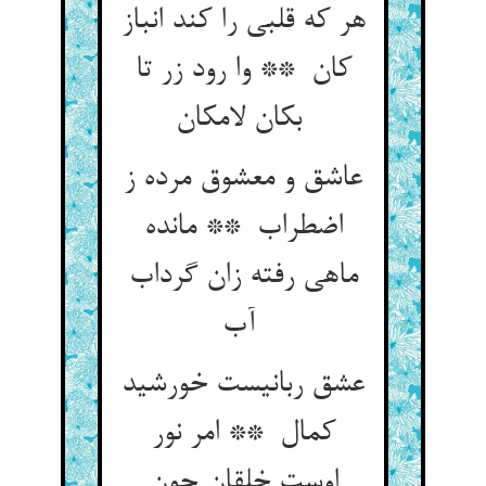
هر که قلبی را کند انباز
کان ** وا رود زر تا
بکان لامکان
عاشق و معشوق مرده ز
اضطراب ** مانده
ماهی رفته زان گرداب
آب
عشق ربانیست خورشید
کمال ** امر نور
اوست خلقان چون