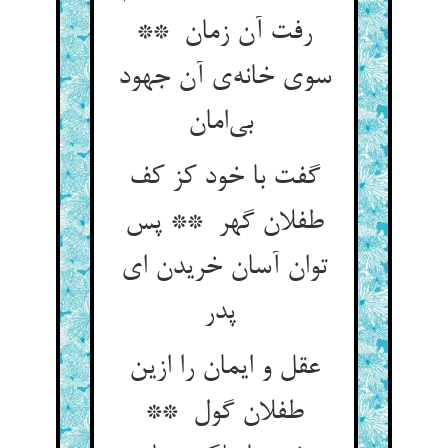
رفت آن زمان **
سوی خانه‌ی آن جهود
بی‌امان
گفت با خود کز کف
طفلان گهر ** پس
توان آسان خریدن ای
پدر
عقل و ایمان را ازین
طفلان گول **