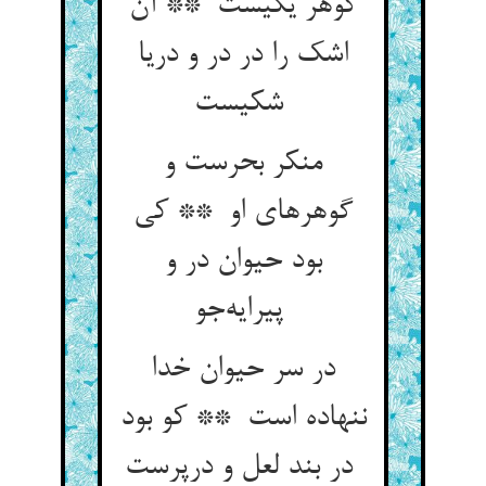
گوهر یکیست ** آن
اشک را در در و دریا
شکیست
منکر بحرست و
گوهرهای او ** کی
بود حیوان در و
پیرایه‌جو
در سر حیوان خدا
ننهاده است ** کو بود
در بند لعل و درپرست