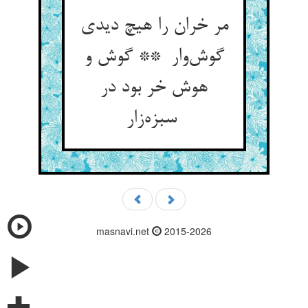
مر خران را هیچ دیدی
گوش‌وار ** گوش و
هوش خر بود در
سبزه‌زار
masnavi.net
2015-2026