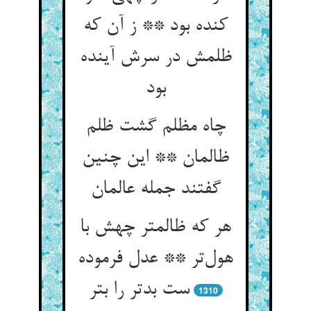
کنده بود ** ز آن که
ظلمش در سرش آینده
بود
چاه مظلم گشت ظلم
ظالمان ** این چنین
هر که ظالمتر چهش با
هول‌‌تر ** عدل فرموده
ست بدتر را بتر
1310