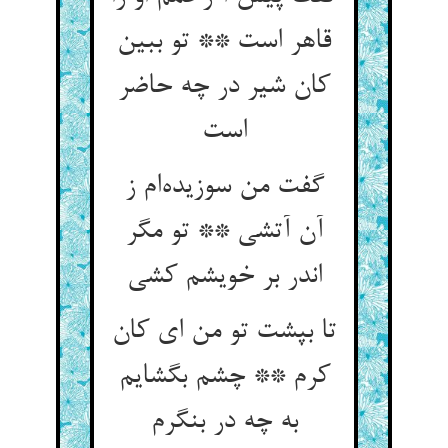
قاهر است ** تو ببین
کان شیر در چه حاضر
گفت من سوزیده‌‌ام ز
آن آتشی ** تو مگر
تا بپشت تو من ای کان
کرم ** چشم بگشایم