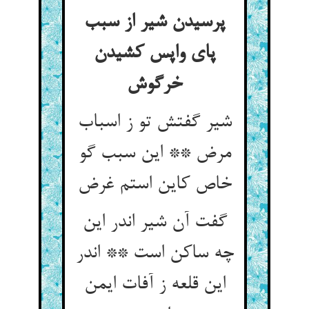
پرسیدن شیر از سبب
پای واپس کشیدن
شیر گفتش تو ز اسباب
مرض ** این سبب گو
گفت آن شیر اندر این
چه ساکن است ** اندر
این قلعه ز آفات ایمن