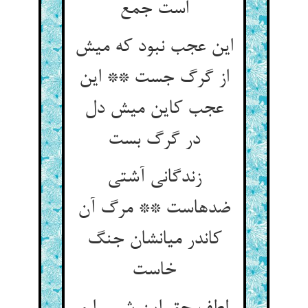
این عجب نبود که میش
از گرگ جست ** این
عجب کاین میش دل
زندگانی آشتی
ضدهاست ** مرگ آن
کاندر میانشان جنگ