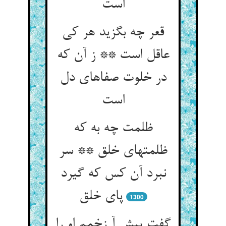
قعر چه بگزید هر کی
عاقل است ** ز آن که
در خلوت صفاهای دل
ظلمت چه به که
ظلمتهای خلق ** سر
نبرد آن کس که گیرد
1300
گفت پیش آ زخمم او را