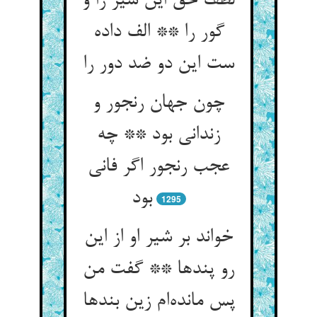
لطف حق این شیر را و
گور را ** الف داده
ست این دو ضد دور را
چون جهان رنجور و
زندانی بود ** چه
عجب رنجور اگر فانی
بود
1295
خواند بر شیر او از این
رو پندها ** گفت من
پس مانده‌‌ام زین بندها