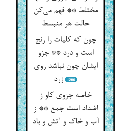
مختلط ** فهم می‌‌کن
حالت هر منبسط
چون که کلیات را رنج
است و درد ** جزو
ایشان چون نباشد روی
زرد
1290
خاصه جزوی کاو ز
اضداد است جمع ** ز
آب و خاک و آتش و باد