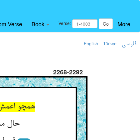
om Verse
Book
More
Verse:
Go
فارسی
Türkçe
English
2268-2292
حال ما