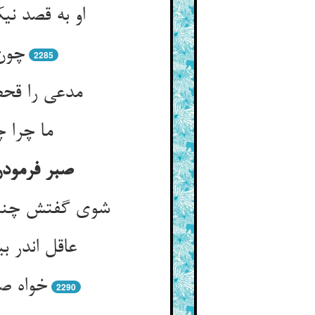
او به قصد ن
چون 
2285
عاقل اندر 
خواه صا
2290