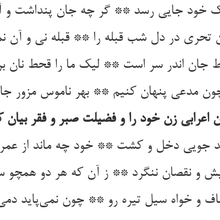
یک خود جایی رسد ** گر چه جان پنداشت و 
تحری در دل شب قبله را ** قبله نی و آن نماز
بیش و نقصان ننگرد ** ز آن که هر دو همچو س
ف و خواه سیل تیره رو ** چون نمی‌‌پاید دمی