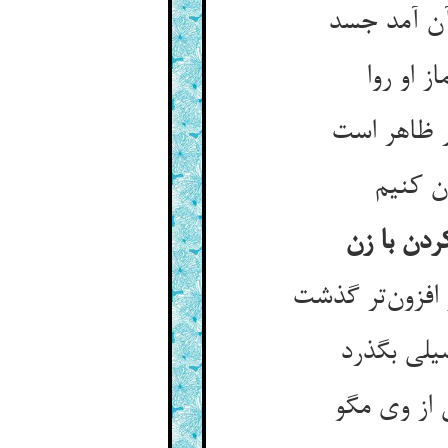
آن آمد جسد
 او روا
یلی بگذرد
 از وی مگو