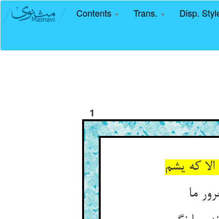
Contents
Trans.
Disp. Sty
1
ور ما