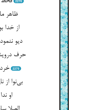
قحط د
2270
از خدا ب
خرده
2275