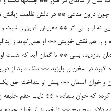
ه سال ار ندیدی در صور ** چشمها بگشا و اند
ویی نه او را نی اثر ** دعویش افزون ز شیث و ب
 گیرد در سخن بر بایزید ** ننگ دارد از درون