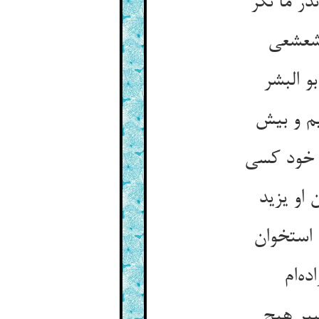
ر ما نگر
و البشر
 او یزید