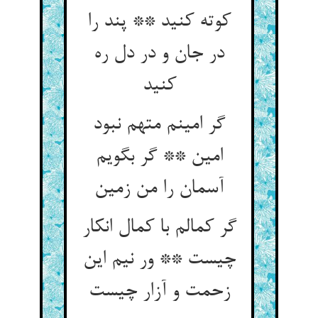
کوته کنید ** پند را
در جان و در دل ره
کنید
گر امینم متهم نبود
امین ** گر بگویم
گر کمالم با کمال انکار
چیست ** ور نیم این