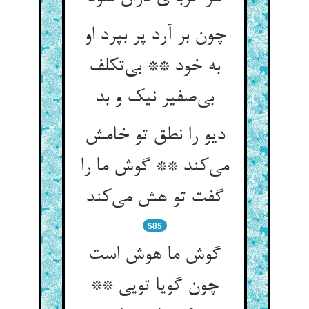
چون بر آرد پر بپرد او
به خود ** بی‌‌تکلف
بی‌‌صفیر نیک و بد
دیو را نطق تو خامش
می‌‌کند ** گوش ما را
گفت تو هش می‌‌کند
585
گوش ما هوش است
چون گویا تویی **