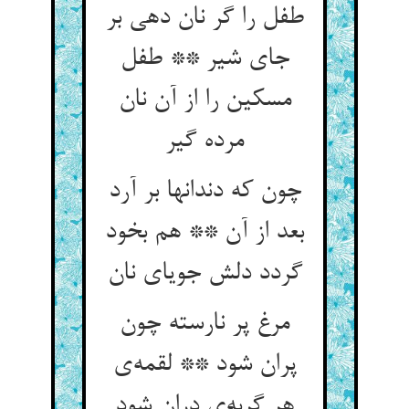
طفل را گر نان دهی بر
جای شیر ** طفل
مسکین را از آن نان
مرده گیر
چون که دندانها بر آرد
بعد از آن ** هم بخود
مرغ پر نارسته چون
پران شود ** لقمه‌‌ی
هر گربه‌‌ی دران شود