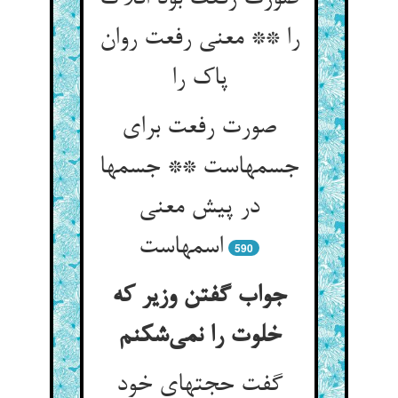
را ** معنی رفعت روان
پاک را
صورت رفعت برای
جسمهاست ** جسمها
در پیش معنی
590
جواب گفتن وزیر که
خلوت را نمی‌‌شکنم
گفت حجتهای خود