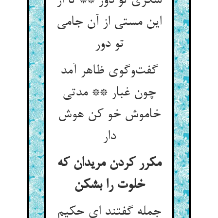
سکری تو دور ** تا از
این مستی از آن جامی
تو دور
گفت‌‌وگوی ظاهر آمد
چون غبار ** مدتی
خاموش خو کن هوش
دار
مکرر کردن مریدان که
خلوت را بشکن
جمله گفتند ای حکیم