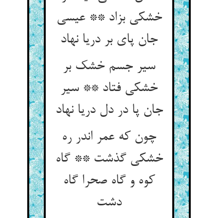
خشکی بزاد ** عیسی
جان پای بر دریا نهاد
سیر جسم خشک بر
خشکی فتاد ** سیر
جان پا در دل دریا نهاد
چون که عمر اندر ره
خشکی گذشت ** گاه
کوه و گاه صحرا گاه