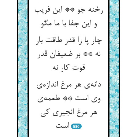
رخنه جو ** این فریب
و این جفا با ما مگو
چار پا را قدر طاقت بار
نه ** بر ضعیفان قدر
دانه‌‌ی هر مرغ اندازه‌‌ی
وی است ** طعمه‌‌ی
هر مرغ انجیری کی
580