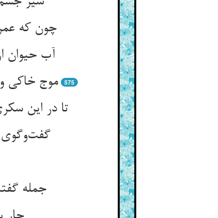
سیر جسم 
575
تا در این سکری
گفت‌‌وگوی
جمله گفتن