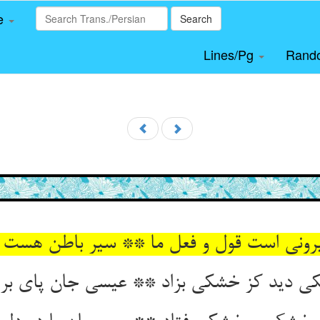
le
Search
Lines/Pg
Rand
رونی است قول و فعل ما ** سیر باطن هست ب
دید کز خشکی بزاد ** عیسی جان پای بر در