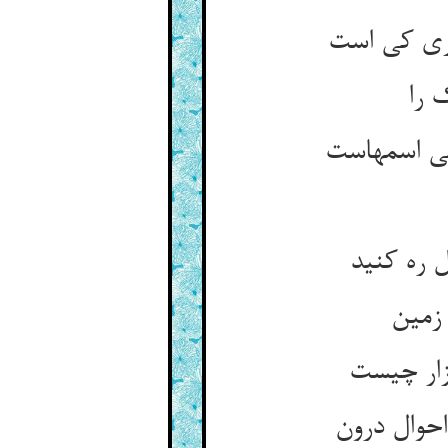
 را
 ره کنید