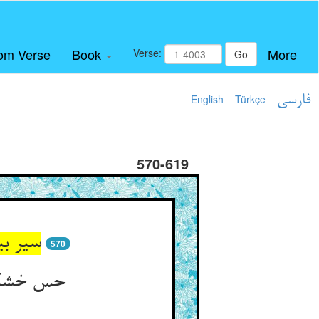
om Verse
Book
More
Verse:
Go
فارسی
Türkçe
English
570-619
سیر بی
570
حس خشکی 