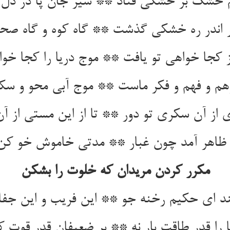
خشک بر خشکی فتاد ** سیر جان پا در دل در
 از آن سکری تو دور ** تا از این مستی از آ
 ظاهر آمد چون غبار ** مدتی خاموش خو کن
مکرر کردن مریدان که خلوت را بشکن
د ای حکیم رخنه جو ** این فریب و این جفا ب