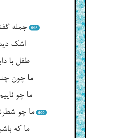
595
600