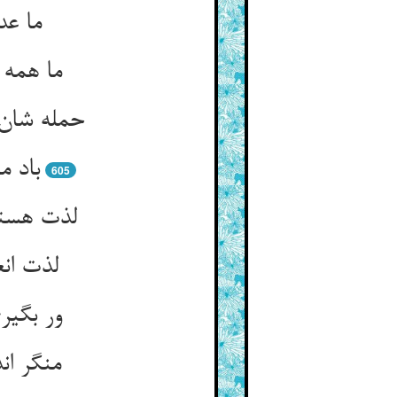
ما عد
حمله شان 
605
لذت هستی
لذت انع
ور بگی
منگر ان