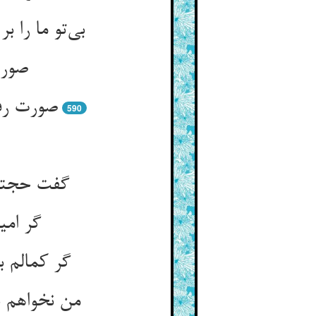
صورت
590
گفت حجتها