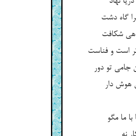
یا نهاد
ن جامی تو دور
 هوش دار
ا ما مگو