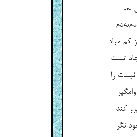
 نما
 کم مباد
نیست را
وامگیر
و کند
ود نگر