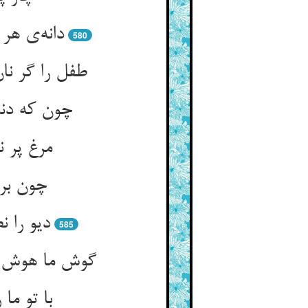
580
طفل را گر نا
مرغ پر ن
چون بر 
دیو را 
585