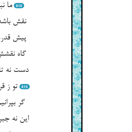
ما نب
610
گاه نقشش
615