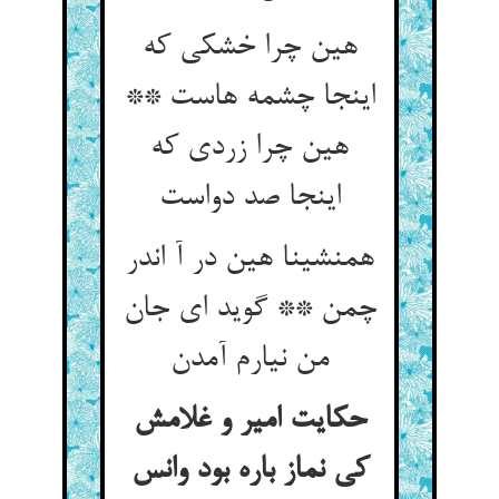
هین چرا خشکی که
اینجا چشمه هاست **
هین چرا زردی که
اینجا صد دواست
همنشینا هین در آ اندر
چمن ** گوید ای جان
من نیارم آمدن
حکایت امیر و غلامش
کی نماز باره بود وانس