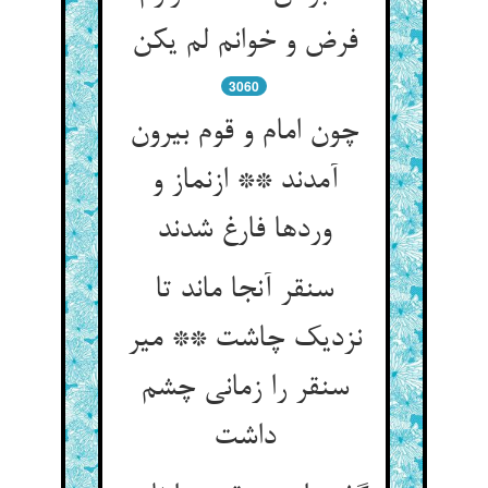
فرض و خوانم لم یکن
3060
چون امام و قوم بیرون
آمدند ** ازنماز و
وردها فارغ شدند
سنقر آنجا ماند تا
نزدیک چاشت ** میر
سنقر را زمانی چشم
داشت