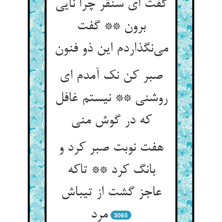
گفت ای سنقر چرا نایی
برون ** گفت
می‌نگذاردم این ذو فنون
صبر کن نک آمدم ای
روشنی ** نیستم غافل
که در گوش منی
هفت نوبت صبر کرد و
بانگ کرد ** تاکه
عاجز گشت از تیباش
مرد
3065