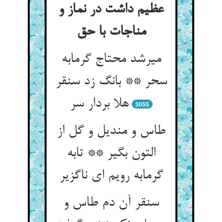
عظیم داشت در نماز و
مناجات با حق
میرشد محتاج گرمابه
سحر ** بانگ زد سنقر
هلا بردار سر
3055
طاس و مندیل و گل از
التون بگیر ** تابه
گرمابه رویم ای ناگزیر
سنقر آن دم طاس و