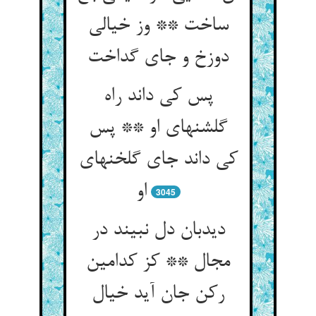
ساخت ** وز خیالی
دوزخ و جای گداخت
پس کی داند راه
گلشنهای او ** پس
کی داند جای گلخنهای
او
3045
دیدبان دل نبیند در
مجال ** کز کدامین
رکن جان آید خیال