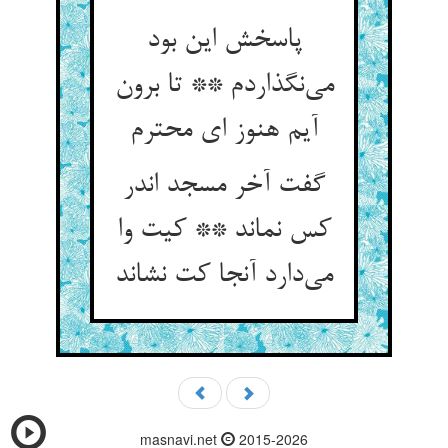
پاسخش این بود
می‌نگذاردم ** تا برون
آیم هنوز ای محترم
گفت آخر مسجد اندر
کس نماند ** کیت وا
می‌دارد آنجا کت نشاند
masnavi.net
2015-2026