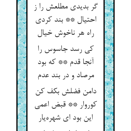
گر بدیدی مطلعش را ز
احتیال ** بند کردی
راه هر ناخوش خیال
کی رسد جاسوس را
آنجا قدم ** که بود
مرصاد و در بند عدم
دامن فضلش بکف کن
کوروار ** قبض اعمی
این بود ای شهره‌یار