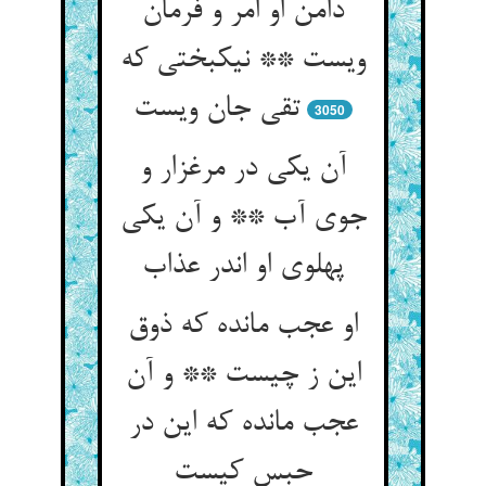
دامن او امر و فرمان
ویست ** نیکبختی که
تقی جان ویست
3050
آن یکی در مرغزار و
جوی آب ** و آن یکی
پهلوی او اندر عذاب
او عجب مانده که ذوق
این ز چیست ** و آن
عجب مانده که این در
حبس کیست