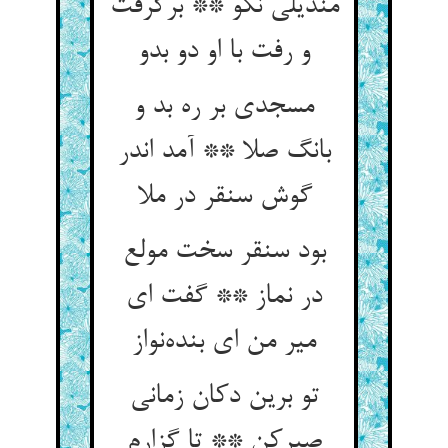
مندیلی نکو ** برگرفت
و رفت با او دو بدو
مسجدی بر ره بد و
بانگ صلا ** آمد اندر
گوش سنقر در ملا
بود سنقر سخت مولع
در نماز ** گفت ای
میر من ای بنده‌نواز
تو برین دکان زمانی
صبرکن ** تا گزارم