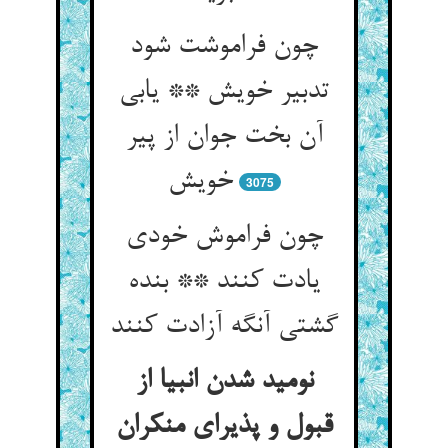
چون فراموشت شود
تدبیر خویش ** یابی
آن بخت جوان از پیر
خویش
3075
چون فراموش خودی
یادت کنند ** بنده
گشتی آنگه آزادت کنند
نومید شدن انبیا از
قبول و پذیرای منکران