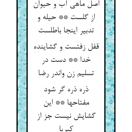
اصل ماهی آب و حیوان
از گلست ** حیله و
تدبیر اینجا باطلست
قفل زفتست و گشاینده
خدا ** دست در
تسلیم زن واندر رضا
ذره ذره گر شود
مفتاحها ** این
گشایش نیست جز از
کبریا