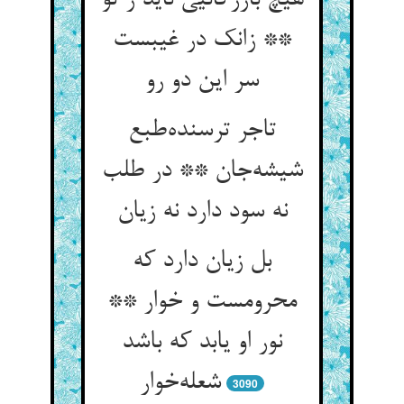
هیچ بازرگانیی ناید ز تو
** زانک در غیبست
سر این دو رو
تاجر ترسنده‌طبع
شیشه‌جان ** در طلب
نه سود دارد نه زیان
بل زیان دارد که
محرومست و خوار **
نور او یابد که باشد
شعله‌خوار
3090