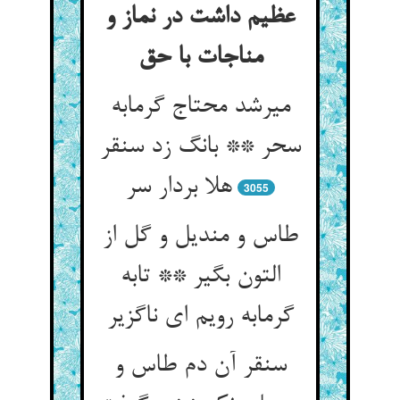
عظیم داشت در نماز و
مناجات با حق
میرشد محتاج گرمابه
سحر ** بانگ زد سنقر
هلا بردار سر
3055
طاس و مندیل و گل از
التون بگیر ** تابه
گرمابه رویم ای ناگزیر
سنقر آن دم طاس و