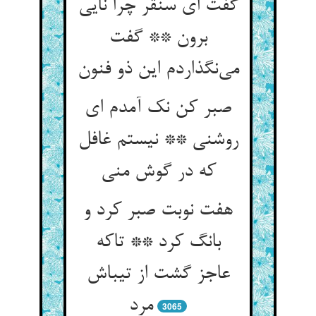
گفت ای سنقر چرا نایی
برون ** گفت
می‌نگذاردم این ذو فنون
صبر کن نک آمدم ای
روشنی ** نیستم غافل
که در گوش منی
هفت نوبت صبر کرد و
بانگ کرد ** تاکه
عاجز گشت از تیباش
مرد
3065