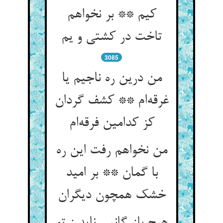
کیم ** بر نخواهم
تاخت در کشتی و یم
3085
من درین ره ناجیم یا
غرقه‌ام ** کشف گردان
کز کدامین فرقه‌ام
من نخواهم رفت این ره
با گمان ** بر امید
خشک همچون دیگران