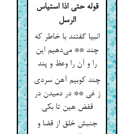
قوله حتی اذا استیاس
الرسل
انبیا گفتند با خاطر که
چند ** می‌دهیم این
را و آن را وعظ و پند
چند کوبیم آهن سردی
ز غی ** در دمیدن در
قفض هین تا بکی
جنبش خلق از قضا و