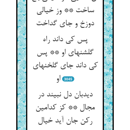
ساخت ** وز خیالی
دوزخ و جای گداخت
پس کی داند راه
گلشنهای او ** پس
کی داند جای گلخنهای
او
3045
دیدبان دل نبیند در
مجال ** کز کدامین
رکن جان آید خیال