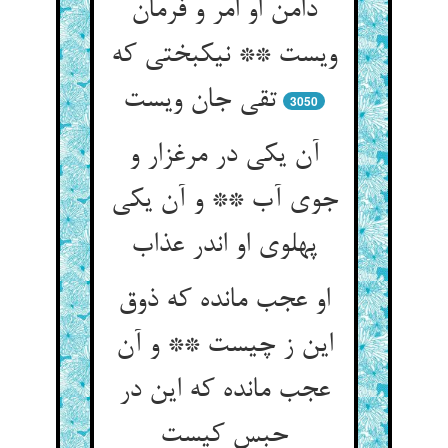
دامن او امر و فرمان
ویست ** نیکبختی که
تقی جان ویست
3050
آن یکی در مرغزار و
جوی آب ** و آن یکی
پهلوی او اندر عذاب
او عجب مانده که ذوق
این ز چیست ** و آن
عجب مانده که این در
حبس کیست