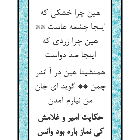
هین چرا خشکی که
اینجا چشمه هاست **
هین چرا زردی که
اینجا صد دواست
همنشینا هین در آ اندر
چمن ** گوید ای جان
من نیارم آمدن
حکایت امیر و غلامش
کی نماز باره بود وانس