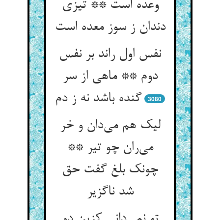
وعده است ** تیزی
دندان ز سوز معده است
نفس اول راند بر نفس
دوم ** ماهی از سر
گنده باشد نه ز دم
3080
لیک هم می‌دان و خر
می‌ران چو تیر **
چونک بلغ گفت حق
شد ناگزیر
تو نمی‌دانی کزین دو