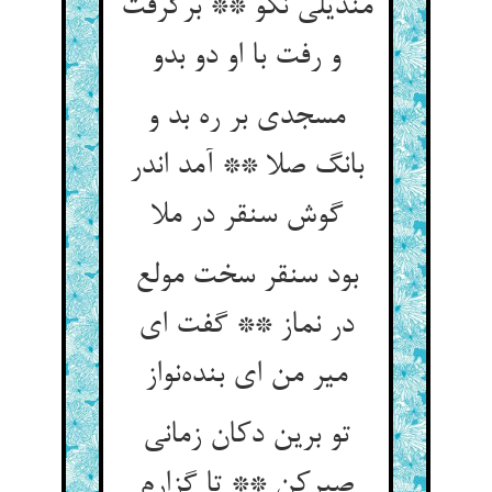
مندیلی نکو ** برگرفت
و رفت با او دو بدو
مسجدی بر ره بد و
بانگ صلا ** آمد اندر
گوش سنقر در ملا
بود سنقر سخت مولع
در نماز ** گفت ای
میر من ای بنده‌نواز
تو برین دکان زمانی
صبرکن ** تا گزارم