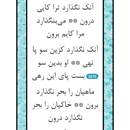
آنک نگذارد ترا کایی
درون ** می‌بنگذارد
مرا کایم برون
آنک نگذارد کزین سو پا
نهی ** او بدین سو
بست پای این رهی
3070
ماهیان را بحر نگذارد
برون ** خاکیان را بحر
نگذارد درون