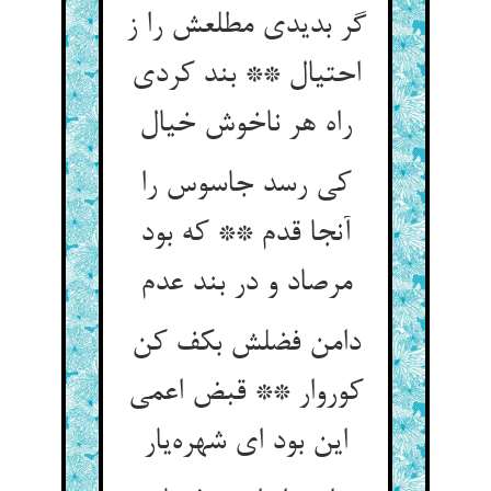
گر بدیدی مطلعش را ز
احتیال ** بند کردی
راه هر ناخوش خیال
کی رسد جاسوس را
آنجا قدم ** که بود
مرصاد و در بند عدم
دامن فضلش بکف کن
کوروار ** قبض اعمی
این بود ای شهره‌یار