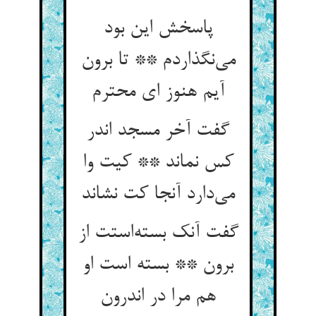
پاسخش این بود
می‌نگذاردم ** تا برون
آیم هنوز ای محترم
گفت آخر مسجد اندر
کس نماند ** کیت وا
می‌دارد آنجا کت نشاند
گفت آنک بسته‌استت از
برون ** بسته است او
هم مرا در اندرون