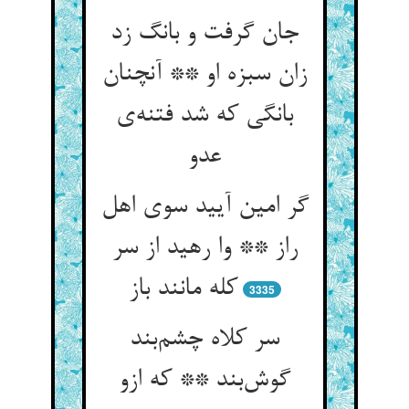
جان گرفت و بانگ زد
زان سبزه او ** آنچنان
بانگی که شد فتنه‌ی
عدو
گر امین آیید سوی اهل
راز ** وا رهید از سر
کله مانند باز
3335
سر کلاه چشم‌بند
گوش‌بند ** که ازو