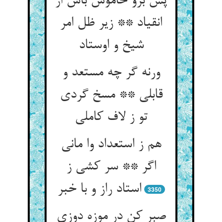
پس برو خاموش باش از
انقیاد ** زیر ظل امر
شیخ و اوستاد
ورنه گر چه مستعد و
قابلی ** مسخ گردی
تو ز لاف کاملی
هم ز استعداد وا مانی
اگر ** سر کشی ز
استاد راز و با خبر
3350
صبر کن در موزه دوزی