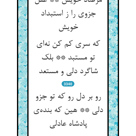
مرصاد خویش ** عقل
جزوی را ز استبداد
خویش
که سری کم کن نه‌ای
تو مستبد ** بلک
شاگرد دلی و مستعد
3340
رو بر دل رو که تو جزو
دلی ** هین که بنده‌ی
پادشاه عادلی