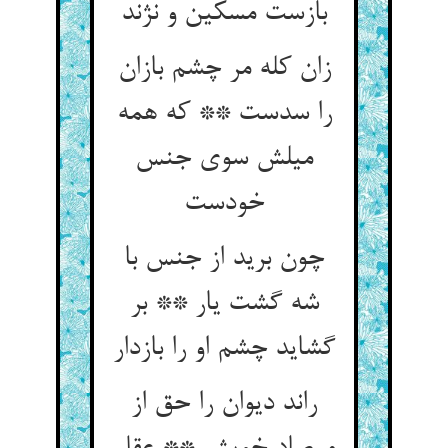
بازست مسکین و نژند
زان کله مر چشم بازان
را سدست ** که همه
میلش سوی جنس
خودست
چون برید از جنس با
شه گشت یار ** بر
گشاید چشم او را بازدار
راند دیوان را حق از