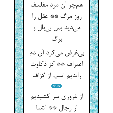
هم‌چو آن مرد مفلسف
روز مرگ ** عقل را
می‌دید بس بی‌بال و
برگ
بی‌غرض می‌کرد آن دم
اعتراف ** کز ذکاوت
راندیم اسپ از گزاف
3355
از غروری سر کشیدیم
از رجال ** آشنا