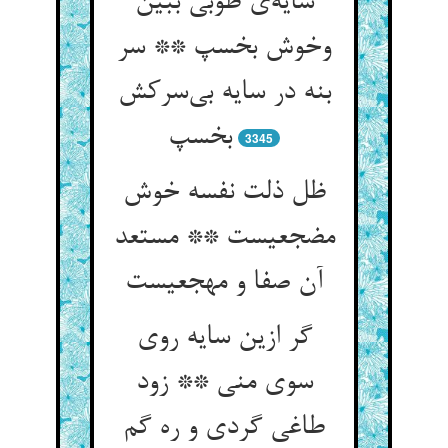
سایه‌ی طوبی ببین
وخوش بخسپ ** سر
بنه در سایه بی‌سرکش
بخسپ
3345
ظل ذلت نفسه خوش
مضجعیست ** مستعد
آن صفا و مهجعیست
گر ازین سایه روی
سوی منی ** زود
طاغی گردی و ره گم