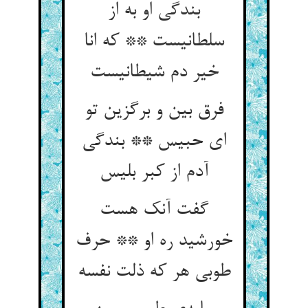
بندگی او به از
سلطانیست ** که انا
خیر دم شیطانیست
فرق بین و برگزین تو
ای حبیس ** بندگی
آدم از کبر بلیس
گفت آنک هست
خورشید ره او ** حرف
طوبی هر که ذلت نفسه