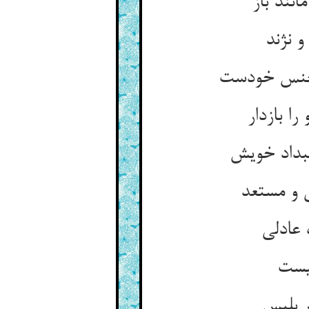
انند باز
 نژند
 جنس خودست
ا بازدار
تبداد خویش
 و مستعد
 عادلی
نیست
ر بلیس