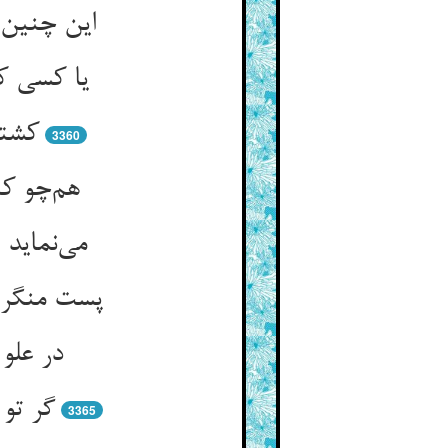
این چنین 
یا کسی ک
کشتی
3360
هم‌چو کن
می‌نماید
پست منگر 
در علو
گر تو
3365