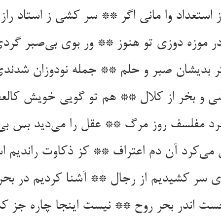
 استعداد وا مانی اگر ** سر کشی ز استاد راز 
 موزه دوزی تو هنوز ** ور بوی بی‌صبر گردی 
گر بدیشان صبر و حلم ** جمله نودوزان شدندی
 و بخر از کلال ** هم تو گویی خویش کالع
رد مفلسف روز مرگ ** عقل را می‌دید بس بی‌
می‌کرد آن دم اعتراف ** کز ذکاوت راندیم ا
ری سر کشیدیم از رجال ** آشنا کردیم در بحر
ست اندر بحر روح ** نیست اینجا چاره جز ک