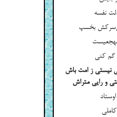
لت نفسه
بی‌سرکش بخسپ
مهجعیست
 گم کنی
نبی نیستی ز امت باش
ی و رایی متراش
وستاد
کاملی