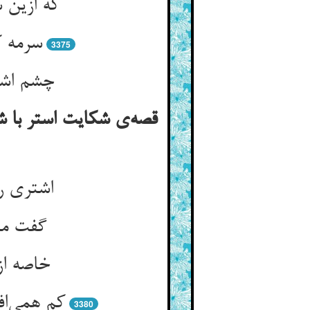
که ازین 
سرمه ک
3375
چشم اشتر
قصه‌ی شکایت استر با شت
اشتری ر
گفت من 
خاصه از
کم همی‌اف
3380