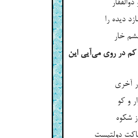
والفقار
د دیده را
چشم خار
 کم در روی می‌آیی این
ر آخری
ر و کو
ز شکوه
پاکت دولتیست