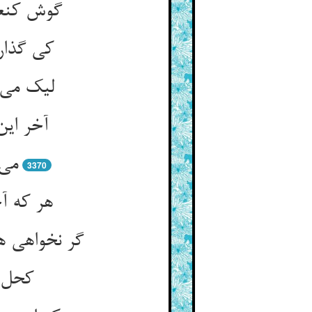
گوش کنعا
کی گذار
لیک می‌
آخر این
می‌
3370
هر که آ
گر نخواهی ه
کحل د