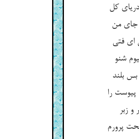
دریای کل
 جای من
 ای فتی
یوم شنو
بس بلند
پیوست را
و زبر
یحت پرورم