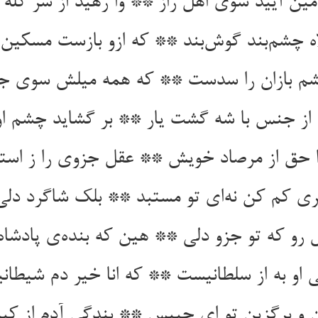
مین آیید سوی اهل راز ** وا رهید از سر کله م
ه چشم‌بند گوش‌بند ** که ازو بازست مسکین و
چشم بازان را سدست ** که همه میلش سوی
از جنس با شه گشت یار ** بر گشاید چشم او ر
را حق از مرصاد خویش ** عقل جزوی را ز اس
ی کم کن نه‌ای تو مستبد ** بلک شاگرد دلی
ل رو که تو جزو دلی ** هین که بنده‌ی پادشاه
 او به از سلطانیست ** که انا خیر دم شیطا
 و برگزین تو ای حبیس ** بندگی آدم از کب