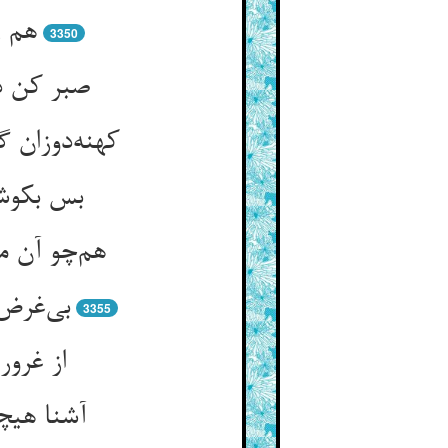
هم ز
3350
صبر کن در
کهنه‌دوزان 
بس بکوشی
هم‌چو آن م
بی‌غرض 
3355
از غرو
آشنا هیچ