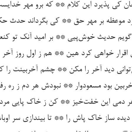
ن کی پذیرد این کلام ** که برو مهر خدایست
د موعظه بر مهر حق ** کی بگرداند حدث ح
گویم حدیث خوش‌پیی ** بر امید آنک تو کنعان
 اقرار خواهی کرد هین ** هم ز اول روز آخر ر
توانی دید آخر را مکن ** چشم آخربینت را ک
خربین بود مسعودوار ** نبودش هر دم ز ره رفت
ر دمی این خفت‌خیز ** کن ز خاک پایی مر
یده ساز خاک پاش را ** تا بیندازی سر اوبا