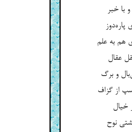
و با خبر
پاره‌دوز
 هم به علم
قل عقال
بال و برگ
سپ از گزاف
 خیال
شتی نوح