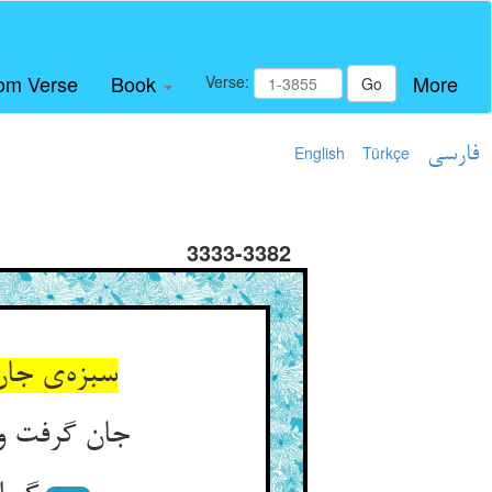
om Verse
Book
More
Verse:
Go
فارسی
Türkçe
English
3333-3382
سبزه‌ی جان
جان گرفت و 