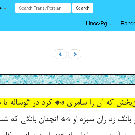
le
Search
Lines/Pg
Rand
‌بخش که آن را سامری ** کرد در گوساله تا
بانگ زد زان سبزه او ** آنچنان بانگی که شد 