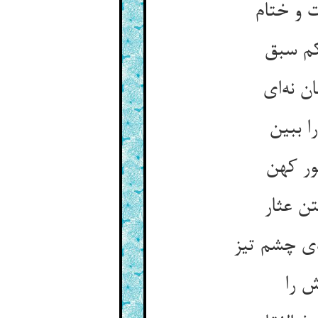
 و ختام
کم سبق
 نه‌ای
ا ببین
ور کهن
ن عثار
دی چشم تیز
ش را