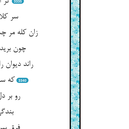
گر ا
3335
سر کلا
زان کله مر 
چون برید 
راند دیوان 
که سر
3340
رو بر د
بندگی
فرق بین