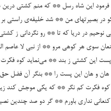
فرمود این شاه رسل ** که منم کشتی درین 
و در بصیرتهای من ** شد خلیفه‌ی راستی بر
 نوحیم در دریا که تا ** رو نگردانی ز کشتی
عان سوی هر کوهی مرو ** از نبی لا عاصم ال
 پست این کشتی ز بند ** می‌نماید کوه فکرت 
هان و هان این پست را ** بنگر آن فضل حق 
 کوه فکرت کم نگر ** که یکی موجش کند زیر 
 کنعانی نداری باورم ** گر دو صد چندین نص