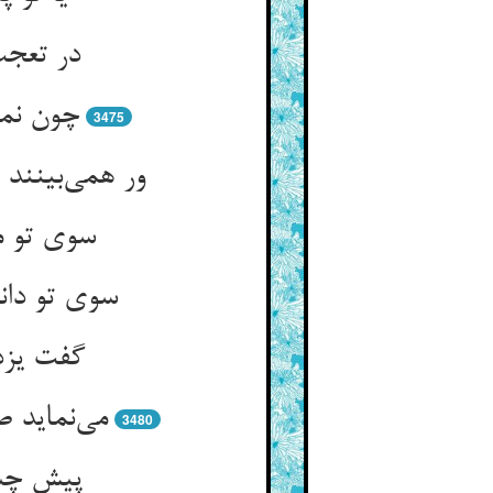
در تعجب
چون نمی
3475
ور همی‌بینند
سوی تو م
سوی تو دان
گفت یزد
می‌نماید 
3480
پیش چشم