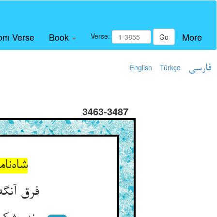
om Verse
Book
More
Verse:
Go
فارسی
Türkçe
English
3463-3487
شاه‌نا
فرق آنگه