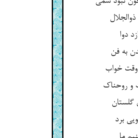
ون نبود شمی
ذوالجلال
د دوا
ن به فن
 وقت خواب
 و روحناک
 گلستان
یی برد
یم ما