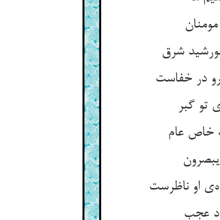
مومنان
خورشید شرق
رو در خفاست
 تو گبر
ب خاص عام
یبصرون
‌ی او ناظرست
رد عجب