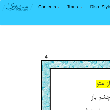
Contents
Trans.
Disp. Sty
4
ز عتو
چشم باز