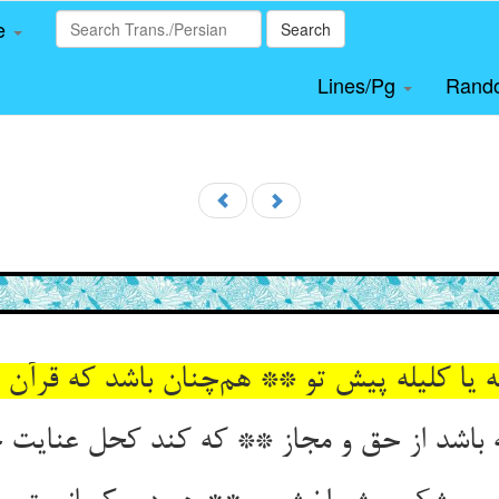
le
Search
Lines/Pg
Rand
مه یا کلیله پیش تو ** هم‌چنان باشد که قرآن ا
 باشد از حق و مجاز ** که کند کحل عنایت 