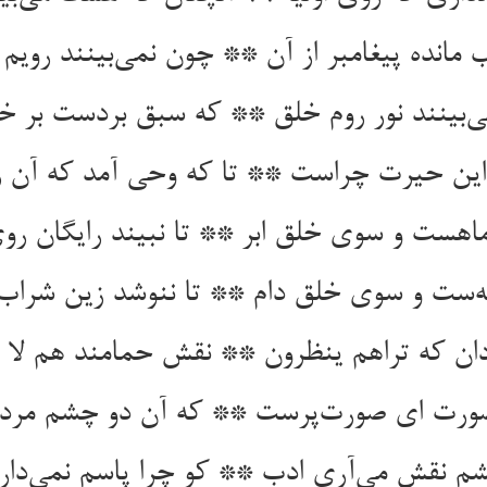
 مانده پیغامبر از آن ** چون نمی‌بینند رویم 
‌بینند نور روم خلق ** که سبق بردست بر 
 این حیرت چراست ** تا که وحی آمد که آن 
اهست و سوی خلق ابر ** تا نبیند رایگان روی
ه‌ست و سوی خلق دام ** تا ننوشد زین شرا
ان که تراهم ینظرون ** نقش حمامند هم لا 
صورت ای صورت‌پرست ** که آن دو چشم مرده
 نقش می‌آری ادب ** کو چرا پاسم نمی‌دا