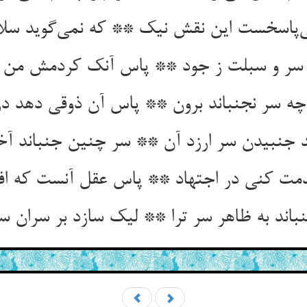
‌پاسخست این نقش نیک ** که نمی‌گوید سلا
د سر و سبلت ز جود ** پاس آنک کردمش من
ه سر نجنباند برون ** پاس آن ذوقی دهد در
 جنبیدن سر ارزد آن ** سر چنین جنباند آخ
مت کنی در اجتهاد ** پاس عقل آنست که افز
اند به ظاهر سر ترا ** لیک سازد بر سران سر