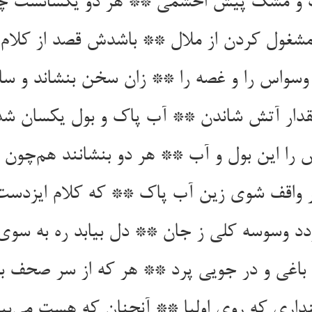
 و مشک پیش اخشمی ** هر دو یکسانست چ
غول کردن از ملال ** باشدش قصد از کلام 
سواس را و غصه را ** زان سخن بنشاند و ساز
مقدار آتش شاندن ** آب پاک و بول یکسان شد
را این بول و آب ** هر دو بنشانند هم‌چون
 واقف شوی زین آب پاک ** که کلام ایزدست
د وسوسه کلی ز جان ** دل بیابد ره به سوی
 باغی و در جویی پرد ** هر که از سر صحف بو
پنداری که روی اولیا ** آنچنان که هست می‌بین