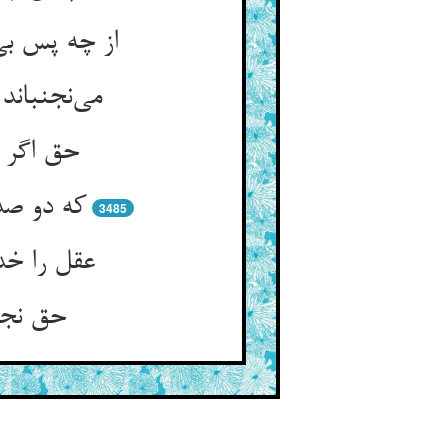
از چه پس بی
می‌نجنبان
حق اگر چ
که دو صد
3485
عقل را خد
حق نجنب