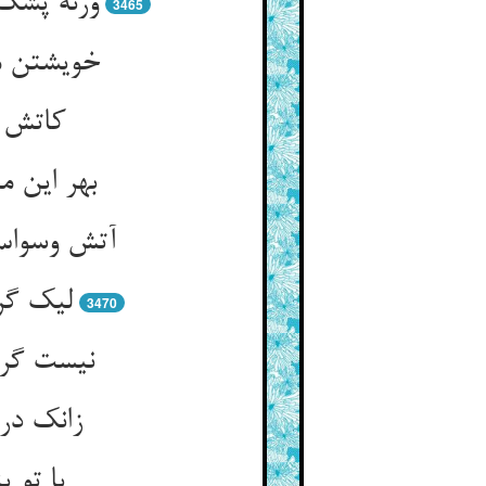
ورنه پشک
3465
خویشتن مش
کاتش و
بهر این 
آتش وسواس 
لیک گر
3470
نیست گرد
زانک در
یا تو 