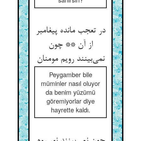
در تعجب مانده پیغامبر
از آن ** چون
نمی‌بینند رویم مومنان
Peygamber bile
müminler nasıl oluyor
da benim yüzümü
göremiyorlar diye
hayrette kaldı.
چون نمی‌بینند نور روم