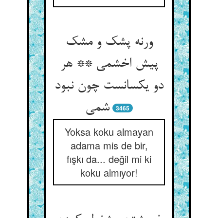
ورنه پشک و مشک
پیش اخشمی ** هر
دو یکسانست چون نبود
شمی
3465
Yoksa koku almayan
adama mis de bir,
fışkı da... değil mi ki
koku almıyor!