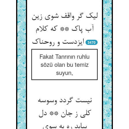
لیک گر واقف شوی زین
آب پاک ** که کلام
ایزدست و روحناک
3470
Fakat Tanrının ruhlu
sözü olan bu temiz
suyun,
نیست گردد وسوسه
کلی ز جان ** دل
بیابد ره به سوی