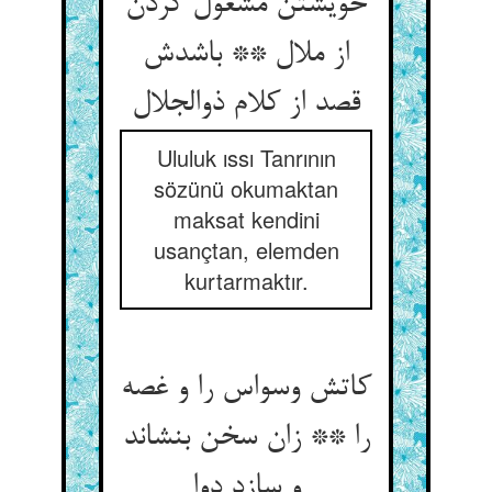
خویشتن مشغول کردن
از ملال ** باشدش
قصد از کلام ذوالجلال
Ululuk ıssı Tanrının
sözünü okumaktan
maksat kendini
usançtan, elemden
kurtarmaktır.
کاتش وسواس را و غصه
را ** زان سخن بنشاند
و سازد دوا