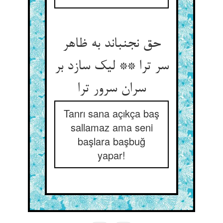
حق نجنباند به ظاهر
سر ترا ** لیک سازد بر
سران سرور ترا
Tanrı sana açıkça baş
sallamaz ama seni
başlara başbuğ
yapar!