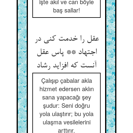
işte akıl ve can böyle
baş sallar!
عقل را خدمت کنی در
اجتهاد ** پاس عقل
آنست که افزاید رشاد
Çalışıp çabalar akla
hizmet edersen aklın
sana yapacağı şey
şudur: Seni doğru
yola ulaştırır; bu yola
ulaşma vesilelerini
arttırır.