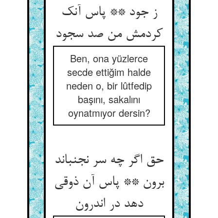
ز جود ** پاس آنک
کردمش من صد سجود
Ben, ona yüzlerce
secde ettiğim halde
neden o, bir lûtfedip
başını, sakalını
oynatmıyor dersin?
حق اگر چه سر نجنباند
برون ** پاس آن ذوقی
دهد در اندرون