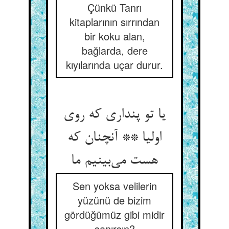
Çünkü Tanrı
kitaplarının sırrından
bir koku alan,
bağlarda, dere
kıyılarında uçar durur.
یا تو پنداری که روی
اولیا ** آنچنان که
هست می‌بینیم ما
Sen yoksa velilerin
yüzünü de bizim
gördüğümüz gibi midir
sanırsın?