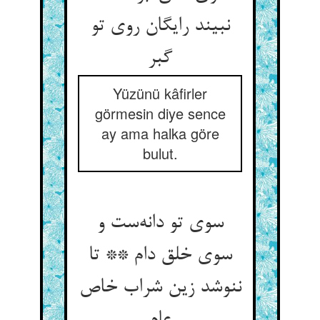
نبیند رایگان روی تو
گبر
Yüzünü kâfirler
görmesin diye sence
ay ama halka göre
bulut.
سوی تو دانه‌ست و
سوی خلق دام ** تا
ننوشد زین شراب خاص