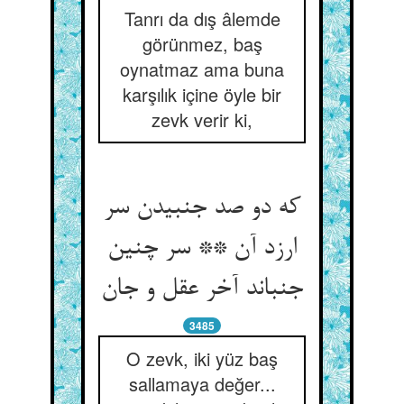
Tanrı da dış âlemde
görünmez, baş
oynatmaz ama buna
karşılık içine öyle bir
zevk verir ki,
که دو صد جنبیدن سر
ارزد آن ** سر چنین
جنباند آخر عقل و جان
3485
O zevk, iki yüz baş
sallamaya değer...