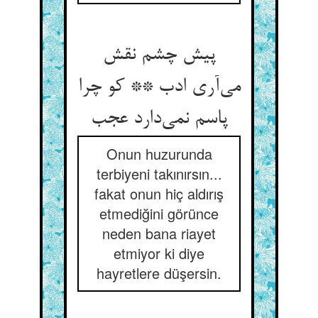
پیش چشم نقش
می‌آری ادب ** کو چرا
پاسم نمی‌دارد عجب
Onun huzurunda
terbiyeni takınırsın...
fakat onun hiç aldırış
etmediğini görünce
neden bana riayet
etmiyor ki diye
hayretlere düşersin.