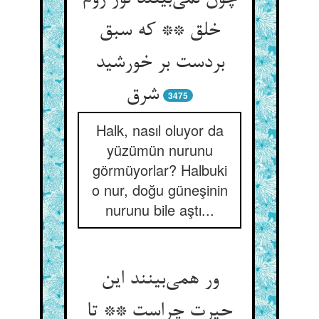
خلق ** که سبق
بردست بر خورشید
شرق
3475
Halk, nasıl oluyor da
yüzümün nurunu
görmüyorlar? Halbuki
o nur, doğu güneşinin
nurunu bile aştı...
ور همی‌بینند این
حیرت چراست ** تا