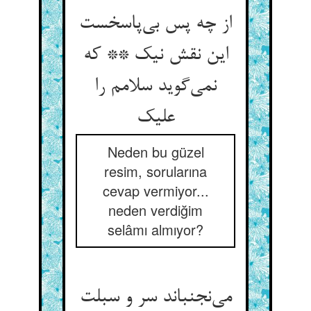
از چه پس بی‌پاسخست
این نقش نیک ** که
نمی‌گوید سلامم را
علیک
Neden bu güzel
resim, sorularına
cevap vermiyor...
neden verdiğim
selâmı almıyor?
می‌نجنباند سر و سبلت