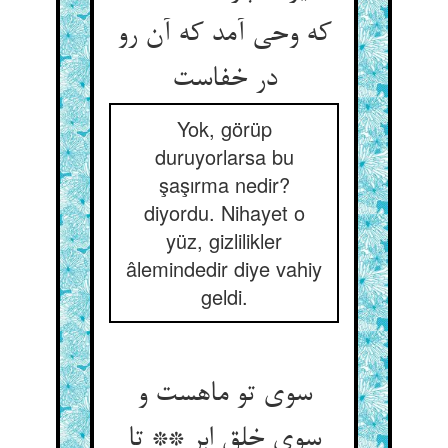
که وحی آمد که آن رو
در خفاست
Yok, görüp
duruyorlarsa bu
şaşırma nedir?
diyordu. Nihayet o
yüz, gizlilikler
âlemindedir diye vahiy
geldi.
سوی تو ماهست و
سوی خلق ابر ** تا