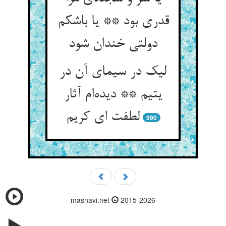
قدری بود ** یا باشکم
دولتی خندان شود
لیک در سیمای آن در
یتیم ** دیده‌ام آثار
لطفت ای کریم
990
masnavi.net
2015-2026