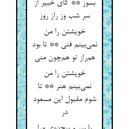
بسوز ** کای خبیر از
سر شب وز راز روز
خویشتن را من
نمی‌بینم فنی ** تا بود
هم‌راز تو هم‌چون منی
خویشتن را من
نمی‌بینم هنر ** تا
شوم مقبول این مسعود
در
یا سر و سجده‌ی مرا