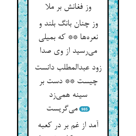
وز فغانش بر ملا
وز چنان بانگ بلند و
نعره‌ها ** که بمیلی
می‌رسید از وی صدا
زود عبدالمطلب دانست
چیست ** دست بر
سینه همی‌زد
می‌گریست
985
آمد از غم بر در کعبه