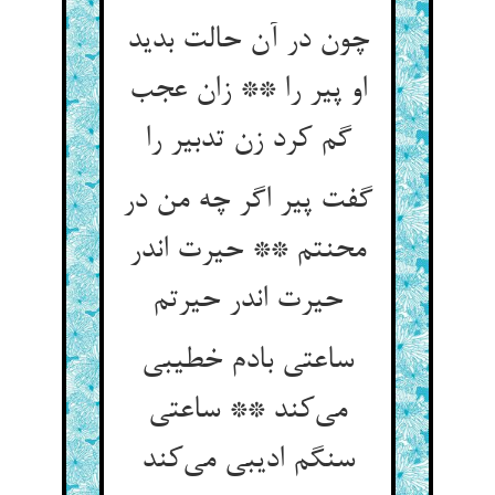
چون در آن حالت بدید
او پیر را ** زان عجب
گم کرد زن تدبیر را
گفت پیر اگر چه من در
محنتم ** حیرت اندر
حیرت اندر حیرتم
ساعتی بادم خطیبی
می‌کند ** ساعتی
سنگم ادیبی می‌کند