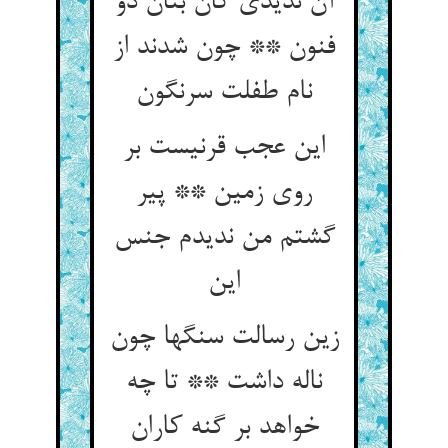
آن ندیدی کان بتان ذو
فنون ** چون شدند از
نام طفلت سرنگون
این عجب قرنیست بر
روی زمین ** پیر
گشتم من ندیدم جنس
این
زین رسالت سنگها چون
ناله داشت ** تا چه
خواهد بر گنه کاران