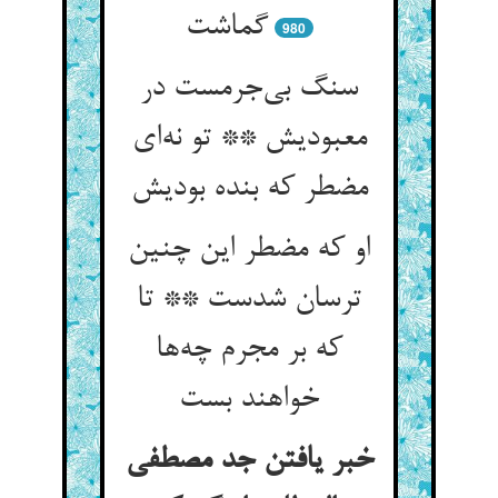
گماشت
980
سنگ بی‌جرمست در
معبودیش ** تو نه‌ای
مضطر که بنده بودیش
او که مضطر این چنین
ترسان شدست ** تا
که بر مجرم چه‌ها
خواهند بست
خبر یافتن جد مصطفی