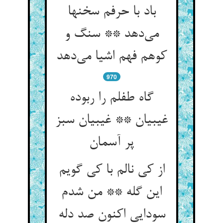
باد با حرفم سخنها
می‌دهد ** سنگ و
کوهم فهم اشیا می‌دهد
970
گاه طفلم را ربوده
غیبیان ** غیبیان سبز
پر آسمان
از کی نالم با کی گویم
این گله ** من شدم
سودایی اکنون صد دله