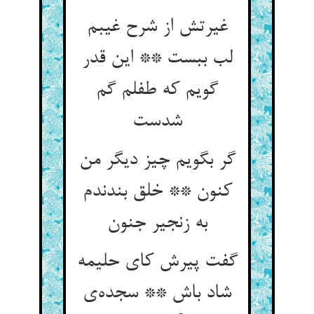
غیرتش از شرح غیبم
لب ببست ** این قدر
گویم که طفلم گم
شدست
گر بگویم چیز دیگر من
کنون ** خلق بندندم
به زنجیر جنون
گفت پیرش کای حلیمه
شاد باش ** سجده‌ی