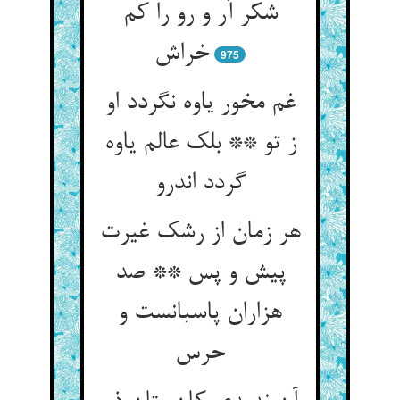
شکر آر و رو را کم
خراش
975
غم مخور یاوه نگردد او
ز تو ** بلک عالم یاوه
گردد اندرو
هر زمان از رشک غیرت
پیش و پس ** صد
هزاران پاسبانست و
حرس