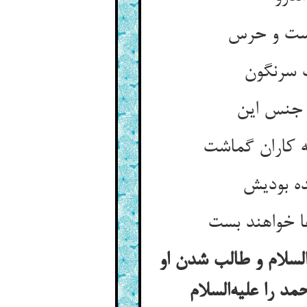
نست و حرس
ت سرنگون
 جنس این
ه کاران گماشت
ه بودیش
ا خواهند بست
لسلام و طالب شدن او
د را علیه‌السلام