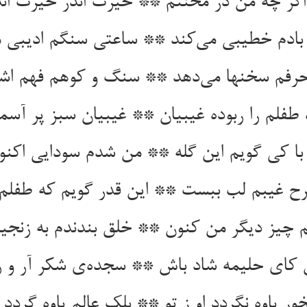
اگر چه من در محنتم ** حیرت اندر حیرت اند
بادم خطیبی می‌کند ** ساعتی سنگم ادیبی م
 حرفم سخنها می‌دهد ** سنگ و کوهم فهم اشی
 طفلم را ربوده غیبیان ** غیبیان سبز پر آسم
 با کی گویم این گله ** من شدم سودایی اکن
رح غیبم لب ببست ** این قدر گویم که طفل
م چیز دیگر من کنون ** خلق بندندم به زنجی
کای حلیمه شاد باش ** سجده‌ی شکر آر و ر
ور یاوه نگردد او ز تو ** بلک عالم یاوه گردد ا