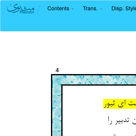
Contents
Trans.
Disp. Sty
4
فت ای ثبور
تدبیر را