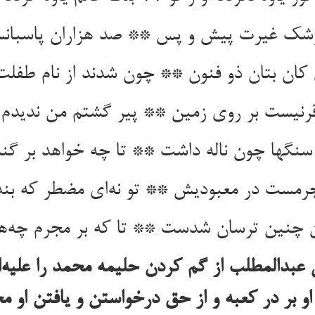
 رشک غیرت پیش و پس ** صد هزاران پاسبا
کان بتان ذو فنون ** چون شدند از نام طفل
رنیست بر روی زمین ** پیر گشتم من ندیدم
سنگها چون ناله داشت ** تا چه خواهد بر گن
رمست در معبودیش ** تو نه‌ای مضطر که بند
ن چنین ترسان شدست ** تا که بر مجرم چه‌ه
بدالمطلب از گم کردن حلیمه محمد را علیه‌ا
او بر در کعبه و از حق درخواستن و یافتن او محم