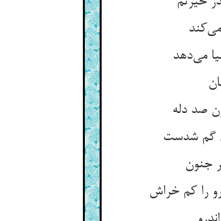
ر حیرتم
ی‌کند
ا می‌دهد
ان
ون صد دله
م گم شدست
ر جنون
و را کم خراش
ندرو