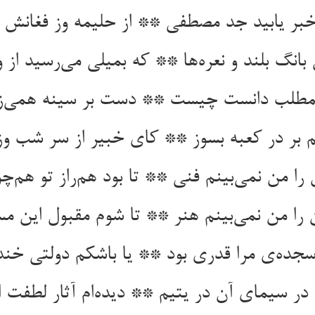
بر یابید جد مصطفی ** از حلیمه وز فغانش بر
بانگ بلند و نعره‌ها ** که بمیلی می‌رسید از
لمطلب دانست چیست ** دست بر سینه همی‌ز
م بر در کعبه بسوز ** کای خبیر از سر شب وز 
را من نمی‌بینم فنی ** تا بود هم‌راز تو هم‌چ
را من نمی‌بینم هنر ** تا شوم مقبول این مس
سجده‌ی مرا قدری بود ** یا باشکم دولتی خن
در سیمای آن در یتیم ** دیده‌ام آثار لطفت 