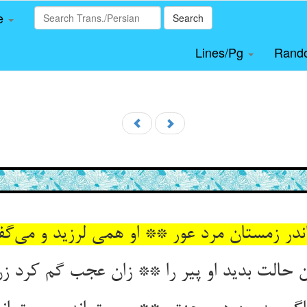
le
Search
Lines/Pg
Rand
ندر زمستان مرد عور ** او همی لرزید و می‌گ
 حالت بدید او پیر را ** زان عجب گم کرد زن 