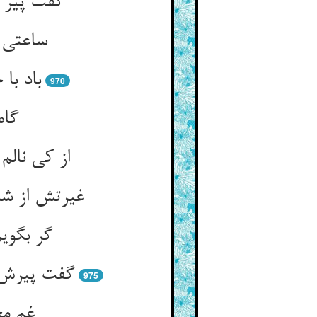
گفت پیر 
ساعتی 
باد با
970
گاه
از کی نالم
غیرتش از ش
گر بگوی
گفت پیرش 
975
غم مخ