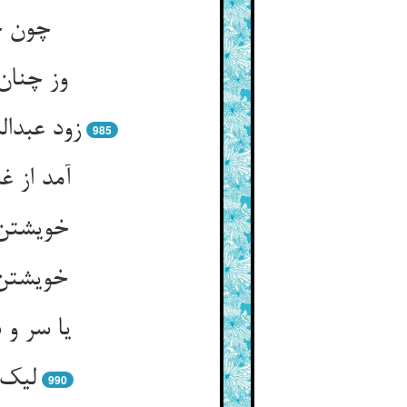
چون خ
وز چنان 
زود عبدا
985
آمد از غ
خویشتن 
خویشتن 
یا سر و 
لیک 
990