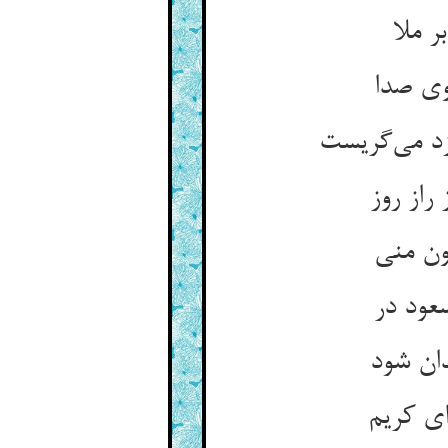
 ملا
 وی صدا
د می‌گریست
راز روز
ون منی
عود در
دان شود
ای کریم