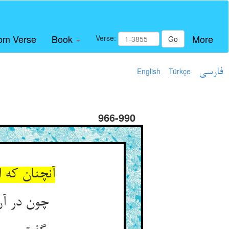
om Verse
Book
More
Verse:
Go
فارسی
Türkçe
English
966-990
آنچنان که ا
چون در آن