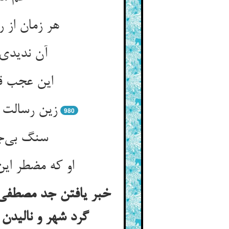
هر زمان از
آن ندیدی 
این عجب ق
زین رسالت 
980
سنگ بی‌ج
او که مضطر ای
خبر یافتن جد مصطفی ع
گرد شهر و نالیدن 