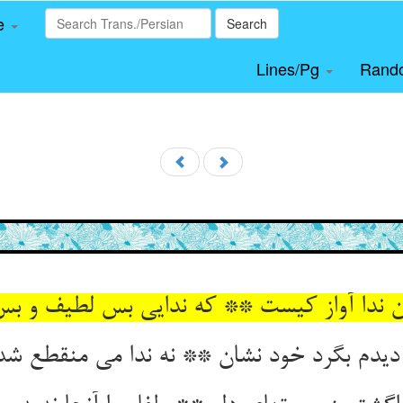
le
Search
Lines/Pg
Rand
این ندا آواز کیست ** که ندایی بس لطیف و 
دیدم بگرد خود نشان ** نه ندا می منقطع ش