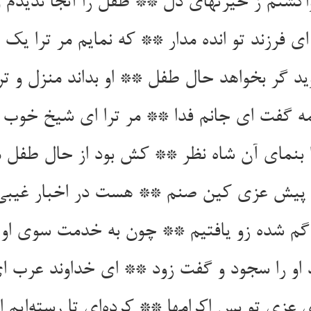
گشتم ز حیرتهای دل ** طفل را آنجا ندیدم 
 فرزند تو انده مدار ** که نمایم مر ترا یک 
ید گر بخواهد حال طفل ** او بداند منزل و 
 گفت ای جانم فدا ** مر ترا ای شیخ خوب 
 بنمای آن شاه نظر ** کش بود از حال طفل 
را پیش عزی کین صنم ** هست در اخبار غیبی
 گم شده زو یافتیم ** چون به خدمت سوی او 
د او را سجود و گفت زود ** ای خداوند عرب ا
عزی تو بس اکرامها ** کرده‌ای تا رسته‌ایم از