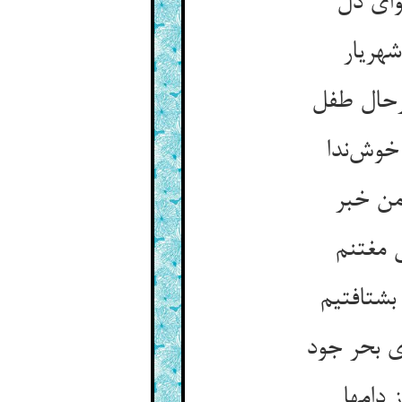
وای دل
شهریار
ترحال طفل
خوش‌ندا
من خبر
 مغتنم
بشتافتیم
ی بحر جود
 دامها