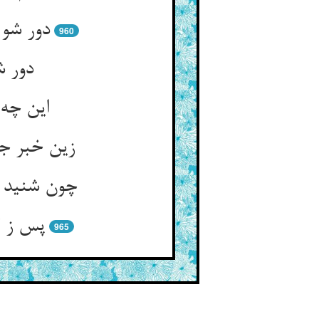
دور شو 
960
دور ش
این چه
زین خبر جو
چون شنید ا
پس ز لر
965