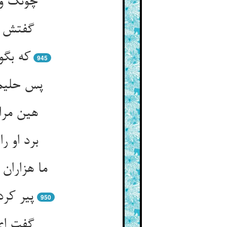
چونک وا
گفتش ای
که بگو
945
پس حلیمه
هین مرا
برد او 
ما هزاران
پیر کر
950
گفت ای 