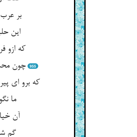
بر عرب 
این حلی
که ازو 
چون محم
955
که برو ای پی
ما نگو
آن خیا
گم شو