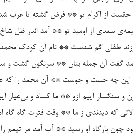
حقست از اکرام تو ** فرض گشته تا عرب شد 
مه‌ی سعدی از اومید تو ** آمد اندر ظل شاخ 
فرزند طفلی گم شدست ** نام آن کودک محمد
د گفت آن جمله بتان ** سرنگون گشت و سا
ر این چه جست و جوست ** آن محمد را که ع
ن و سنگسار آییم ازو ** ما کساد و بی‌عیار آیی
لاتی که دیدندی ز ما ** وقت فترت گاه گاه اه
د چون بارگاه او رسید ** آب آمد مر تیمم را 