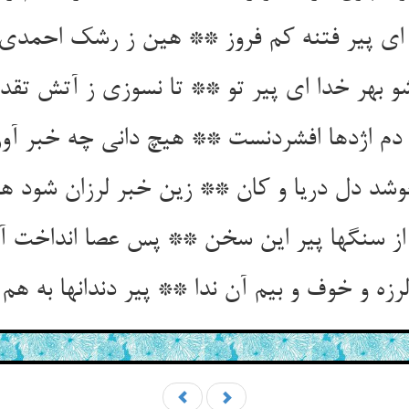
ای پیر فتنه کم فروز ** هین ز رشک احمدی م
و بهر خدا ای پیر تو ** تا نسوزی ز آتش تقدی
 دم اژدها افشردنست ** هیچ دانی چه خبر آو
شد دل دریا و کان ** زین خبر لرزان شود 
ز سنگها پیر این سخن ** پس عصا انداخت آ
زه و خوف و بیم آن ندا ** پیر دندانها به هم 