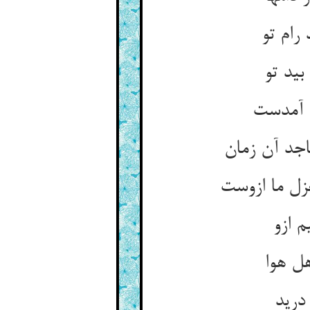
رام تو
بید تو
 آمدست
جد آن زمان
زل ما ازوست
م ازو
ل هوا
درید