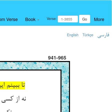
om Verse
Book
More
Verse:
Go
فارسی
Türkçe
English
941-965
تا ببینم 
نه از کسی 