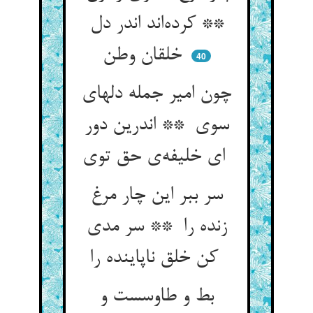
** کرده‌اند اندر دل
خلقان وطن
40
چون امیر جمله دلهای
سوی ** اندرین دور
ای خلیفه‌ی حق توی
سر ببر این چار مرغ
زنده را ** سر مدی
کن خلق ناپاینده را
بط و طاوسست و