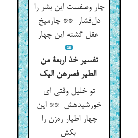
چار وصفست این بشر را
دل‌فشار ** چارمیخ
عقل گشته این چهار
30
تفسیر خذ اربعة من
الطیر فصرهن الیک
تو خلیل وقتی ای
خورشیدهش ** این
چهار اطیار ره‌زن را
بکش