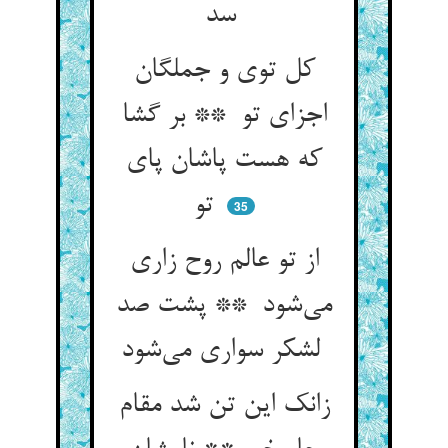
سد
کل توی و جملگان
اجزای تو ** بر گشا
که هست پاشان پای
تو
35
از تو عالم روح زاری
می‌شود ** پشت صد
لشکر سواری می‌شود
زانک این تن شد مقام