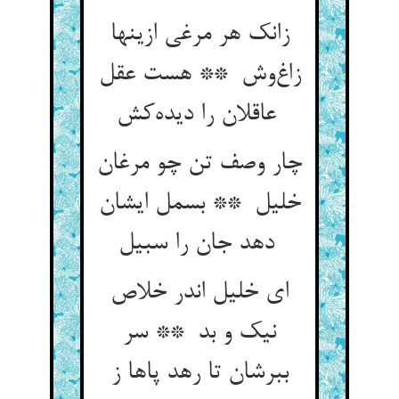
زانک هر مرغی ازینها
زاغ‌وش ** هست عقل
عاقلان را دیده‌کش
چار وصف تن چو مرغان
خلیل ** بسمل ایشان
دهد جان را سبیل
ای خلیل اندر خلاص
نیک و بد ** سر
ببرشان تا رهد پاها ز