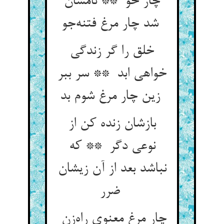
چار خو ** نامشان
شد چار مرغ فتنه‌جو
خلق را گر زندگی
خواهی ابد ** سر ببر
زین چار مرغ شوم بد
بازشان زنده کن از
نوعی دگر ** که
نباشد بعد از آن زیشان
ضرر
چار مرغ معنوی راه‌زن