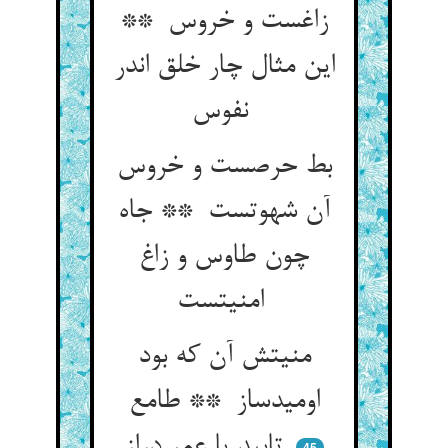
زاغست و خروس **
این مثال چار خلق اندر
نفوس
بط حرصست و خروس
آن شهوتست ** جاه
چون طاوس و زاغ
امنیتست
منیتش آن که بود
اومیدساز ** طامع
تابید یا عمر دراز
45