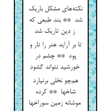
نکته‌های مشکل باریک
شد ** بند طبعی که
ز دین تاریک شد
تا بر آراید هنر را تار و
پود ** چشم در
خورشید نتواند گشود
هم‌چو نخلی برنیارد
شاخها ** کرده
موشانه زمین سوراخها