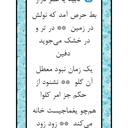
بط حرص آمد که نولش
در زمین ** در تر و
در خشک می‌جوید
دفین
یک زمان نبود معطل
آن گلو ** نشنود از
حکم جز امر کلوا
هم‌چو یغماجیست خانه
می‌کند ** زود زود