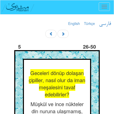
Toggl
naviga
English
Türkçe
فارسی
5
26-50
Geceleri dönüp dolaşan
çipiller, nasıl olur da iman
meşalesini tavaf
edebilirler?
Müşkül ve ince nükteler
din nuruna ulaşmamış,