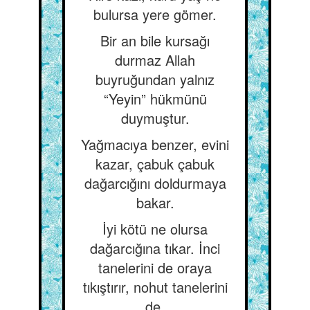
bulursa yere gömer.
Bir an bile kursağı
durmaz Allah
buyruğundan yalnız
“Yeyin” hükmünü
duymuştur.
Yağmacıya benzer, evini
kazar, çabuk çabuk
dağarcığını doldurmaya
bakar.
İyi kötü ne olursa
dağarcığına tıkar. İnci
tanelerini de oraya
tıkıştırır, nohut tanelerini
de.