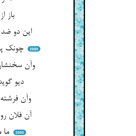
باز از بعد گنه لعنت کنی ** بر بلیس ایرا کزویی منحنی
این دو ضد عرضه کننده‌ت در سرار ** در حجاب غیب آمد عرضه‌دار
چونک پرده‌ی غیب برخیزد ز پیش ** تو ببینی روی دلالان خویش
2990
وآن سخنشان وا شناسی بی‌گزند ** که آن سخن‌گویان نهان اینها بدند
دیو گوید ای اسیر طبع و تن ** عرضه می‌کردم نکردم زور من
وآن فرشته گویدت من گفتمت ** که ازین شادی فزون گردد غمت
آن فلان روزت نگفتم من چنان ** که از آن سویست ره سوی جنان
ما محب جان و روح افزای تو ** ساجدان مخلص بابای تو
2995