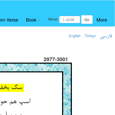
om Verse
Book
More
Verse:
Go
فارسی
Türkçe
English
2977-3001
سگ بخفته اختیارش گشته گم ** چون شکنبه دید جنبانید دم
اسپ هم حو حو کند چون دید جو ** چون بجنبد گوشت گربه کرد مو