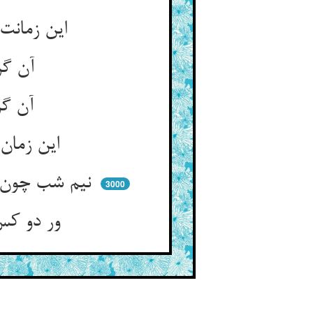
این زمانت خدمتی هم می‌کنیم ** سوی مخدومی صلایت می‌زنیم
آن گره بابات را بوده عدی ** در خطاب اسجدوا کرده ابا
آن گرفتی آن ما انداختی ** حق خدمتهای ما نشناختی
این زمان ما را و ایشان را عیان ** در نگر بشناس از لحن و بیان
نیم شب چون بشنوی رازی ز دوست ** چون سخن گوید سحر دانی که اوست
3000
ور دو کس در شب خبر آرد ترا ** روز از گفتن شناسی هر دو را