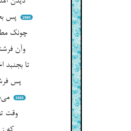
دیدن آمد جنبش آن اختیار ** هم‌چو نفخی ز آتش انگیزد شرار
پس بجنبد اختیارت چون بلیس ** شد دلاله آردت پیغام ویس
2980
چونک مطلوبی برین کس عرضه کرد ** اختیار خفته بگشاید نورد
وآن فرشته خیرها بر رغم دیو ** عرضه دارد می‌کند در دل غریو
تا بجنبد اختیار خیر تو ** زانک پیش از عرضه خفتست این دو خو
پس فرشته و دیو گشته عرضه‌دار ** بهر تحریک عروق اختیار
می‌شود ز الهامها و وسوسه ** اختیار خیر و شرت ده کسه
2985
وقت تحلیل نماز ای با نمک ** زان سلام آورد باید بر ملک
که ز الهام و دعای خوبتان ** اختیار این نمازم شد روان