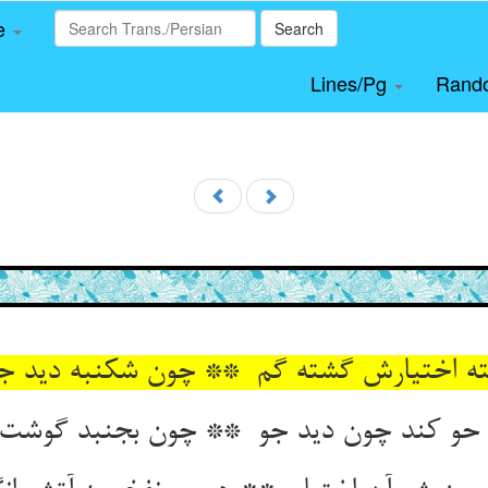
le
Search
Lines/Pg
Rand