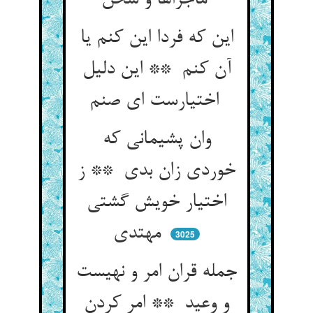
ماجراها و سخن
این که فردا این کنم یا
آن کنم ** این دلیل
اختیارست ای صنم
وان پشیمانی که
خوردی زان بدی ** ز
اختیار خویش گشتی
مهتدی
3025
جمله قران امر و نهیست
و وعید ** امر کردن