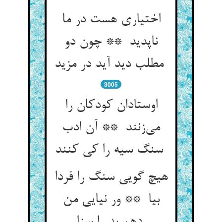
اختیاری هست در ما
ناپدید ** چون دو
مطلب دید آید در مزید
3005
اوستادان کودکان را
می‌زنند ** آن ادب
سنگ سیه را کی کنند
هیچ گویی سنگ را فردا
بیا ** ور نیایی من