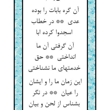
آن گره بابات را بوده
عدی ** در خطاب
اسجدوا کرده ابا
آن گرفتی آن ما
انداختی ** حق
خدمتهای ما نشناختی
این زمان ما را و ایشان
را عیان ** در نگر
بشناس از لحن و بیان