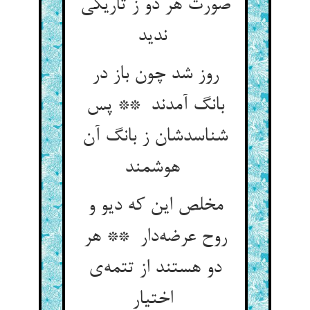
صورت هر دو ز تاریکی
ندید
روز شد چون باز در
بانگ آمدند ** پس
شناسدشان ز بانگ آن
هوشمند
مخلص این که دیو و
روح عرضه‌دار ** هر
دو هستند از تتمه‌ی
اختیار