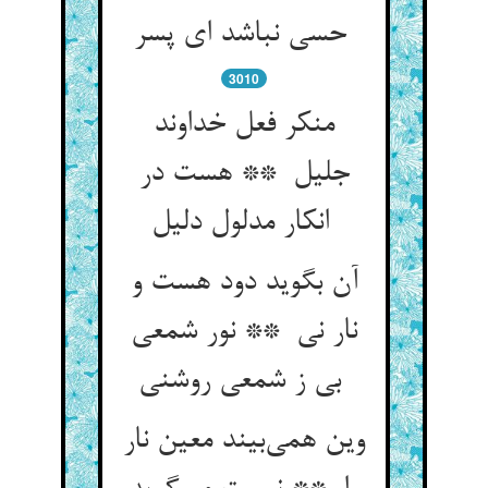
حسی نباشد ای پسر
3010
منکر فعل خداوند
جلیل ** هست در
انکار مدلول دلیل
آن بگوید دود هست و
نار نی ** نور شمعی
بی ز شمعی روشنی
وین همی‌بیند معین نار