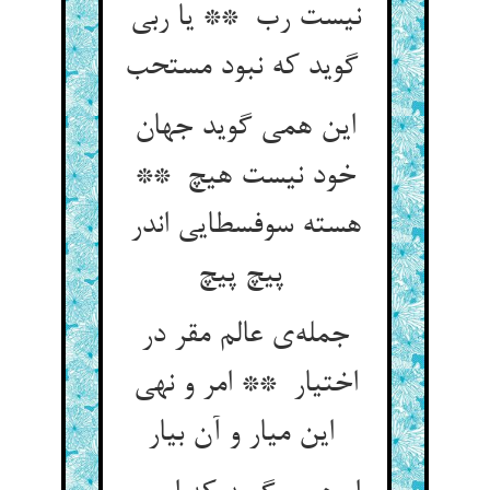
نیست رب ** یا ربی
گوید که نبود مستحب
این همی گوید جهان
خود نیست هیچ **
هسته سوفسطایی اندر
پیچ پیچ
جمله‌ی عالم مقر در
اختیار ** امر و نهی
این میار و آن بیار