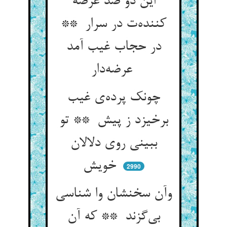
این دو ضد عرضه
کننده‌ت در سرار **
در حجاب غیب آمد
عرضه‌دار
چونک پرده‌ی غیب
برخیزد ز پیش ** تو
ببینی روی دلالان
خویش
2990
وآن سخنشان وا شناسی
بی‌گزند ** که آن