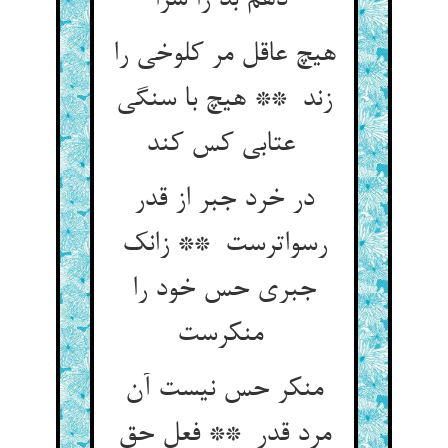
دهم بد را سزا
هیچ عاقل مر کلوخی را
زند ** هیچ با سنگی
عتابی کس کند
در خرد جبر از قدر
رسواترست ** زانک
جبری حس خود را
منکرست
منکر حس نیست آن
مرد قدر ** فعل حق