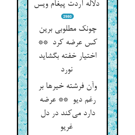
دلاله آردت پیغام ویس
2980
چونک مطلوبی برین
کس عرضه کرد **
اختیار خفته بگشاید
نورد
وآن فرشته خیرها بر
رغم دیو ** عرضه
دارد می‌کند در دل
غریو