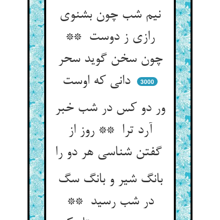
نیم شب چون بشنوی
رازی ز دوست **
چون سخن گوید سحر
دانی که اوست
3000
ور دو کس در شب خبر
آرد ترا ** روز از
گفتن شناسی هر دو را
بانگ شیر و بانگ سگ
در شب رسید **