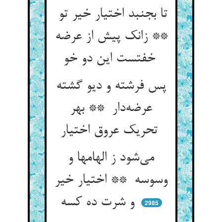
تا بجنبد اختیار خیر تو
** زانک پیش از عرضه
خفتست این دو خو
پس فرشته و دیو گشته
عرضه‌دار ** بهر
تحریک عروق اختیار
می‌شود ز الهامها و
وسوسه ** اختیار خیر
و شرت ده کسه
2985