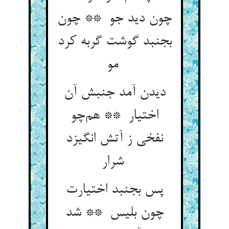
چون دید جو ** چون
بجنبد گوشت گربه کرد
مو
دیدن آمد جنبش آن
اختیار ** هم‌چو
نفخی ز آتش انگیزد
شرار
پس بجنبد اختیارت
چون بلیس ** شد