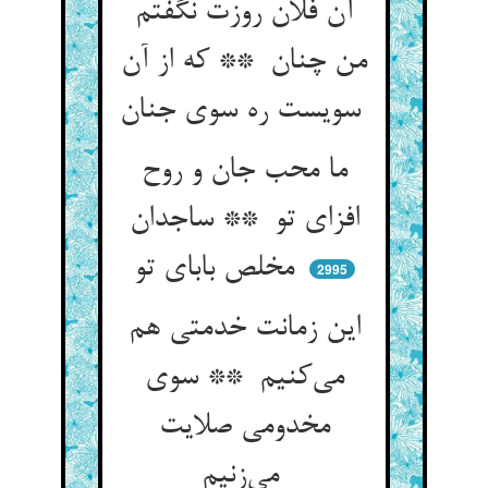
آن فلان روزت نگفتم
من چنان ** که از آن
سویست ره سوی جنان
ما محب جان و روح
افزای تو ** ساجدان
مخلص بابای تو
2995
این زمانت خدمتی هم
می‌کنیم ** سوی
مخدومی صلایت
می‌زنیم