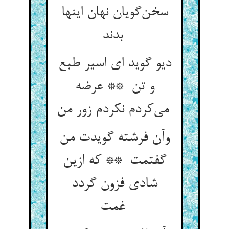
سخن‌گویان نهان اینها
بدند
دیو گوید ای اسیر طبع
و تن ** عرضه
می‌کردم نکردم زور من
وآن فرشته گویدت من
گفتمت ** که ازین
شادی فزون گردد
غمت