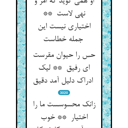
او همی گوید که امر و
نهی لاست **
اختیاری نیست این
جمله خطاست
حس را حیوان مقرست
ای رفیق ** لیک
ادراک دلیل آمد دقیق
3020
زانک محسوسست ما را
اختیار ** خوب