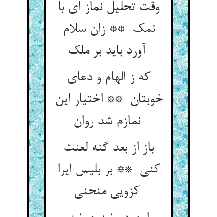
وقت تحلیل نماز ای با
نمک ** زان سلام
آورد باید بر ملک
که ز الهام و دعای
خوبتان ** اختیار این
نمازم شد روان
باز از بعد گنه لعنت
کنی ** بر بلیس ایرا
کزویی منحنی