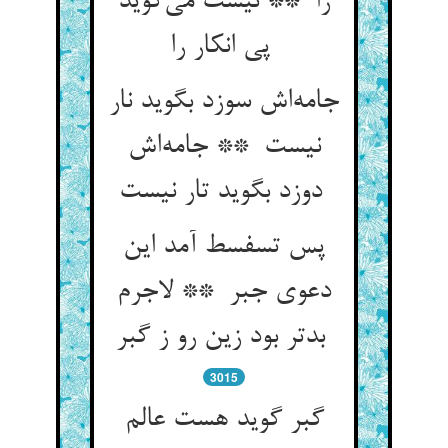
را ** نیست می‌گوید
پی انکار را
جامه‌اش سوزد بگوید نار
نیست ** جامه‌اش
دوزد بگوید تار نیست
پس تسفسط آمد این
دعوی جبر ** لاجرم
بدتر بود زین رو ز گبر
3015
گبر گوید هست عالم