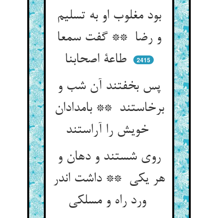
بود مغلوب او به تسلیم
و رضا ** گفت سمعا
طاعة اصحابنا
2415
پس بخفتند آن شب و
برخاستند ** بامدادان
خویش را آراستند
روی شستند و دهان و
هر یکی ** داشت اندر
ورد راه و مسلکی