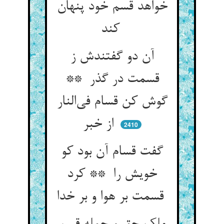
خواهد قسم خود پنهان
کند
آن دو گفتندش ز
قسمت در گذر **
گوش کن قسام فی‌النار
از خبر
2410
گفت قسام آن بود کو
خویش را ** کرد
قسمت بر هوا و بر خدا