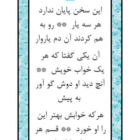
این سخن پایان ندارد
هر سه یار ** رو به
هم کردند آن دم یاروار
آن یکی گفتا که هر
یک خواب خویش **
آنچ دید او دوش گو آور
به پیش
هرکه خوابش بهتر این
را او خورد ** قسم هر