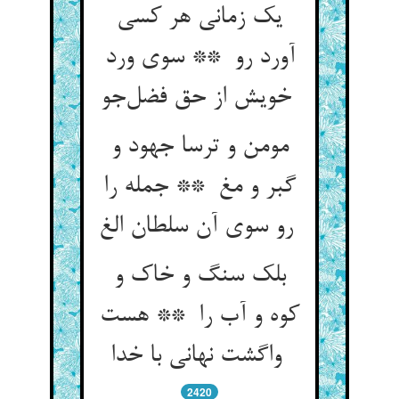
یک زمانی هر کسی
آورد رو ** سوی ورد
خویش از حق فضل‌جو
مومن و ترسا جهود و
گبر و مغ ** جمله را
رو سوی آن سلطان الغ
بلک سنگ و خاک و
کوه و آب را ** هست
واگشت نهانی با خدا
2420