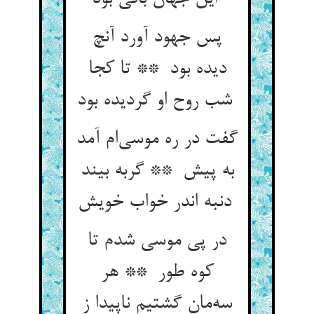
پس جهود آورد آنچ
دیده بود ** تا کجا
شب روح او گردیده بود
گفت در ره موسی‌ام آمد
به پیش ** گربه بیند
دنبه اندر خواب خویش
در پی موسی شدم تا
کوه طور ** هر
سه‌مان گشتیم ناپیدا ز