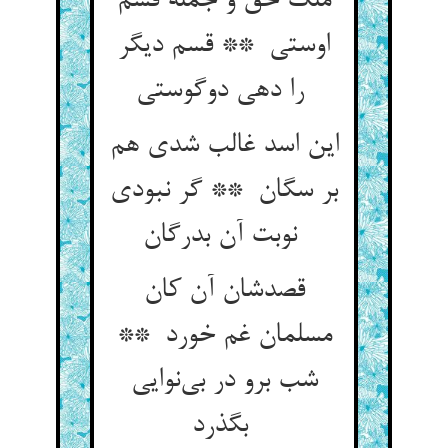
ملک حق و جمله قسم
اوستی ** قسم دیگر
را دهی دوگوستی
این اسد غالب شدی هم
بر سگان ** گر نبودی
نوبت آن بدرگان
قصدشان آن کان
مسلمان غم خورد **
شب برو در بی‌نوایی
بگذرد