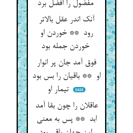
مفضول را افضل برد
آنک اندر عقل بالاتر
رود ** خوردن او
خوردن جمله بود
فوق آمد جان پر انوار
او ** باقیان را بس بود
تیمار او
2425
عاقلان را چون بقا آمد
ابد ** پس به معنی
این جهان باقی بود