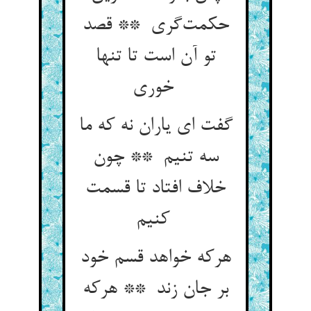
حکمت‌گری ** قصد
تو آن است تا تنها
خوری
گفت ای یاران نه که ما
سه تنیم ** چون
خلاف افتاد تا قسمت
کنیم
هرکه خواهد قسم خود
بر جان زند ** هرکه