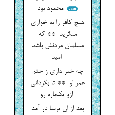
محمود بود
2450
هیچ کافر را به خواری
منگرید ** که
مسلمان مردنش باشد
امید
چه خبر داری ز ختم
عمر او ** تا بگردانی
ازو یک‌باره رو
بعد از ان ترسا در آمد