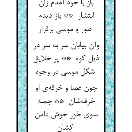
باز با خود آمدم زان
انتشار ** باز دیدم
طور و موسی برقرار
وآن بیابان سر به سر در
ذیل کوه ** پر خلایق
شکل موسی در وجوه
چون عصا و خرقه‌ی او
خرقه‌شان ** جمله
سوی طور خوش دامن
کشان