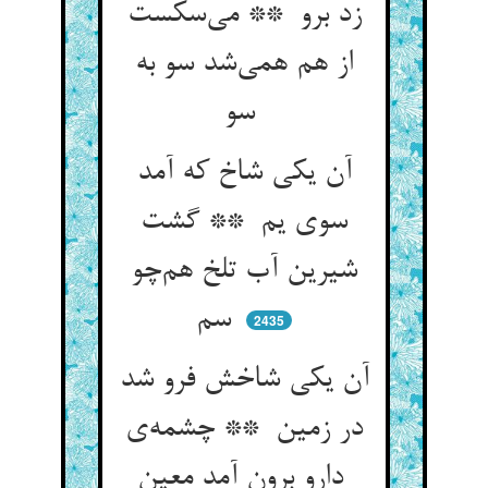
زد برو ** می‌سکست
از هم همی‌شد سو به
سو
آن یکی شاخ که آمد
سوی یم ** گشت
شیرین آب تلخ هم‌چو
سم
2435
آن یکی شاخش فرو شد
در زمین ** چشمه‌ی
دارو برون آمد معین