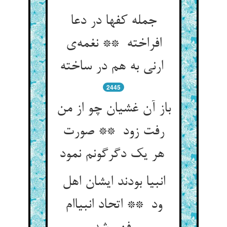
جمله کفها در دعا
افراخته ** نغمه‌ی
ارنی به هم در ساخته
2445
باز آن غشیان چو از من
رفت زود ** صورت
هر یک دگرگونم نمود
انبیا بودند ایشان اهل
ود ** اتحاد انبیاام