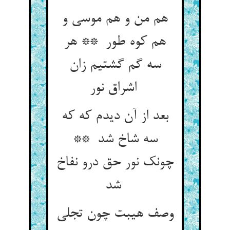
هم من و هم موسی و
هم کوه طور ** هر
سه گم گشتیم زان
اشراق نور
بعد از آن دیدم که که
سه شاخ شد **
چونک نور حق درو نفاخ
شد
وصف هیبت چون تجلی