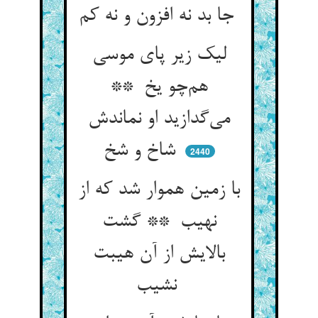
جا بد نه افزون و نه کم
لیک زیر پای موسی
هم‌چو یخ **
می‌گدازید او نماندش
شاخ و شخ
2440
با زمین هموار شد که از
نهیب ** گشت
بالایش از آن هیبت
نشیب