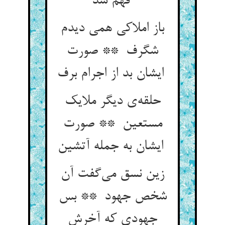
فهم شد
باز املاکی همی دیدم
شگرف ** صورت
ایشان بد از اجرام برف
حلقه‌ی دیگر ملایک
مستعین ** صورت
ایشان به جمله آتشین
زین نسق می‌گفت آن
شخص جهود ** بس
جهودی که آخرش