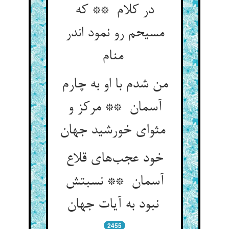
در کلام ** که
مسیحم رو نمود اندر
منام
من شدم با او به چارم
آسمان ** مرکز و
مثوای خورشید جهان
خود عجب‌های قلاع
آسمان ** نسبتش
نبود به آیات جهان
2455