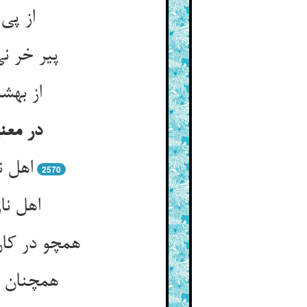
پیر خر ن
در معن
2570
همچو در کان