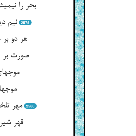
بحر را نیم
نیم دی
2575
موجهای 
موجها
مهر تلخ
2580
قهر شیری