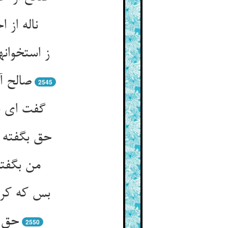
ناله از 
ز استخوانه
صالح آ
2545
من بگفته
2550