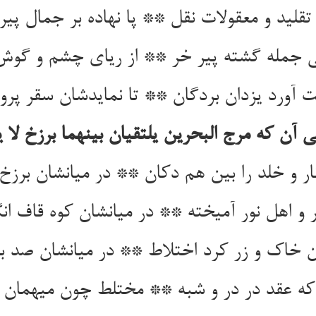
ی جمله گشته پیر خر ** از ریای چشم و گو
ی آن که مرج البحرين يلتقیان بينهما برزخ لا ي
 خاک و زر کرد اختلاط ** در میانشان صد بیا