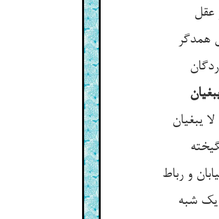
ش همدگر
بغیان
بان و رباط