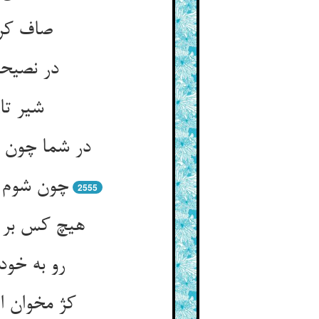
صاف کرد
در نصیحت
2555
هیچ کس بر 
رو به خود 