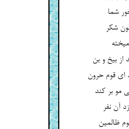
ور شما
چون شکر
مو بر کند
زد آن نفر