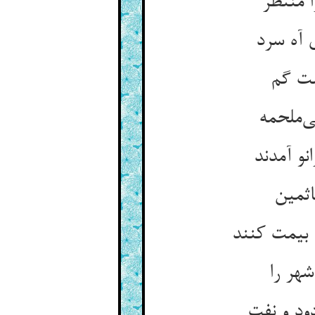
 منتظر
ی آه سرد
و آمدند
 بیمت کنند
هر را
ود و نفت