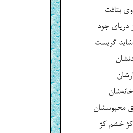
ز دریای جود
کژ خشم کژ