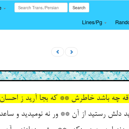
le
Search
Lines/Pg
Rand