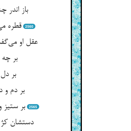
قطره می‌
2560
2565
دستشان کژ 