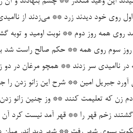
دند این وعید منکدر ** چشم بنهادند و آن را
اول روی خود دیدند زرد ** می‌‌زدند از ناامید
در ناامیدی سر زدند ** همچو مرغان در دو زان
 دم زن که تعلیمت کنند ** وز چنین زانو زدن
گشتند زخم قهر را ** قهر آمد نیست کرد آن ش
کوت بسوی شهر رفت ** شهر دید اندر میان د