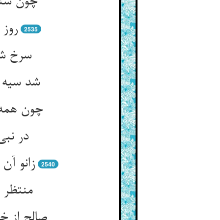
چون شنی
روز 
2535
چون همه 
زانو آن
2540
منتظر 
صالح از خ