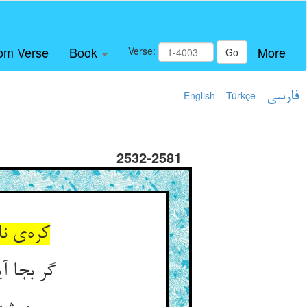
om Verse
Book
More
Verse:
Go
فارسی
Türkçe
English
2532-2581