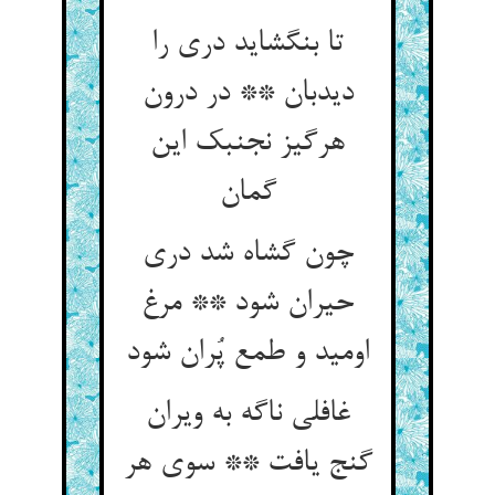
تا بنگشاید دری را
ديدبان ** در درون
هرگیز نجنبك این
گمان
چون گشاه شد دری
حیران شود ** مرغ
اومید و طمع پُران شود
غافلی ناگه به ویران
گنج یافت ** سوی هر