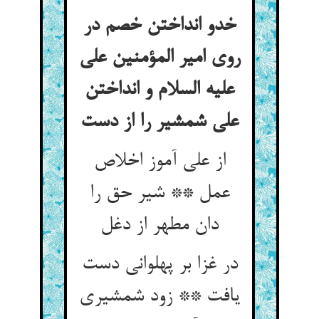
خدو انداختن خصم در
روی امیر المؤمنین علی
علیه السلام و انداختن
از علی آموز اخلاص
عمل ** شیر حق را
در غزا بر پهلوانی دست
یافت ** زود شمشیری