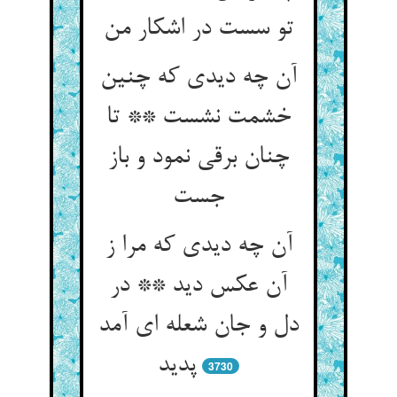
آن چه دیدی که چنین
خشمت نشست ** تا
چنان برقی نمود و باز
آن چه دیدی که مرا ز
آن عکس دید ** در
دل و جان شعله ای آمد
پدید
3730