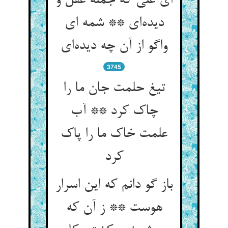
ای علی که جمله عقل و
دیده‌‌ای ** شمه ای
3745
تیغ حلمت جان ما را
چاک کرد ** آب
علمت خاک ما را پاک
کرد
باز گو دانم که این اسرار
هوست ** ز آن که