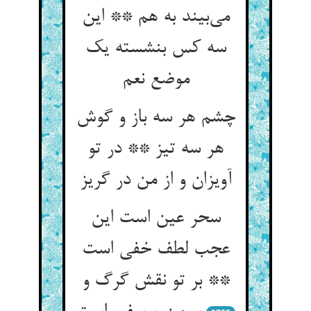
می‌‌بیند به هم ** این
سه کس بنشسته یک
چشم هر سه باز و گوش
هر سه تیز ** در تو
آویزان و از من در گریز
سحر عین است این
عجب لطف خفی است
** بر تو نقش گرگ و