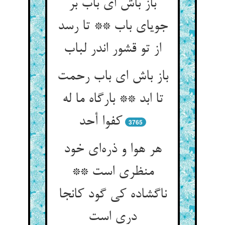
باز باش ای باب بر
جویای باب ** تا رسد
باز باش ای باب رحمت
تا ابد ** بارگاه ما له
کفوا أحد
3765
هر هوا و ذره‌‌ای خود
منظری است **
ناگشاده کی گود کانجا