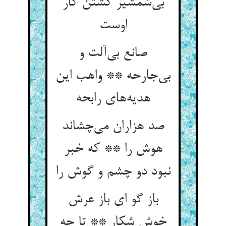
بی‌‌شمشیر کشتن کار
صانع بی‌‌آلت و
بی‌‌جارحه ** واهب این
صد هزاران می‌‌چشاند
هوش را ** که خبر
نبود دو چشم و گوش را
باز گو ای باز عرش
خوش شکار ** تا چه