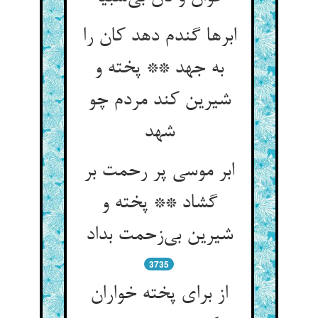
ابرها گندم دهد کان را
به جهد ** پخته و
شیرین کند مردم چو
شهد
ابر موسی پر رحمت بر
گشاد ** پخته و
شیرین بی‌‌زحمت بداد
3735
از برای پخته خواران