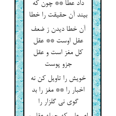
داد عطا ** چون که
بیند آن حقیقت را خطا
آن خطا دیدن ز ضعف
عقل اوست ** عقل
کل مغز است و عقل
خویش را تاویل کن نه
اخبار را ** مغز را بد
گوی نی گلزار را