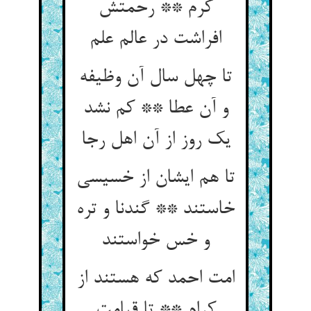
کرم ** رحمتش
تا چهل سال آن وظیفه
و آن عطا ** کم نشد
یک روز از آن اهل رجا
تا هم ایشان از خسیسی
خاستند ** گندنا و تره
و خس خواستند
امت احمد که هستند از
کرام ** تا قیامت