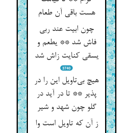
چون ابیت عند ربی
فاش شد ** یطعم و
یسقی کنایت زاش شد
3740
هیچ بی‌‌تاویل این را در
پذیر ** تا در آید در
گلو چون شهد و شیر
ز آن که تاویل است وا