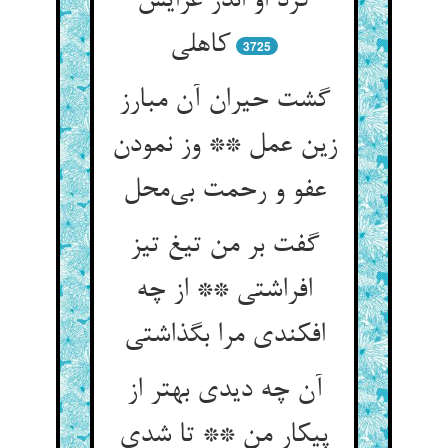
کرد او اندر غزایش
3725
گشت حیران آن مبارز
زین عمل ** وز نمودن
گفت بر من تیغ تیز
افراشتی ** از چه
آن چه دیدی بهتر از
پیکار من ** تا شدی