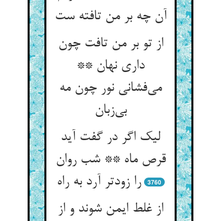
از تو بر من تافت چون
داری نهان **
می‌‌فشانی نور چون مه
لیک اگر در گفت آید
قرص ماه ** شب روان
3760
از غلط ایمن شوند و از