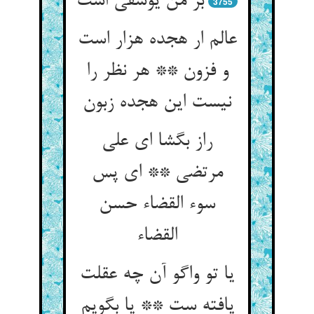
3755
عالم ار هجده هزار است
و فزون ** هر نظر را
راز بگشا ای علی
مرتضی ** ای پس
سوء القضاء حسن
القضاء
یا تو واگو آن چه عقلت
یافته ست ** یا بگویم