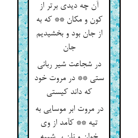
آن چه دیدی برتر از
کون و مکان ** که به
از جان بود و بخشیدیم
در شجاعت شیر ربانی
ستی ** در مروت خود
در مروت ابر موسایی به
تیه ** کآمد از وی