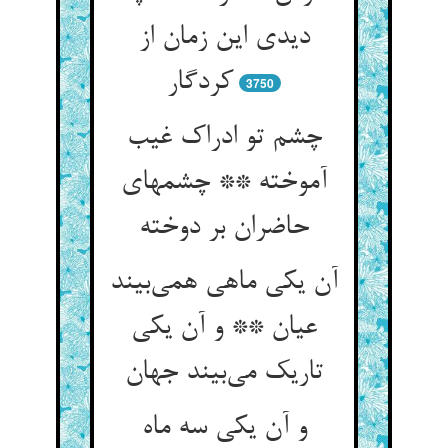
دیدی این زمان از
کردگار
3750
چشم تو ادراک غیب
آموخته ** چشمهای
آن یکی ماهی همی‌‌بیند
عیان ** و آن یکی
و آن یکی سه ماه