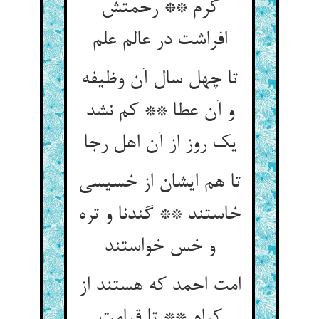
کرم ** رحمتش
تا چهل سال آن وظیفه
و آن عطا ** کم نشد
یک روز از آن اهل رجا
تا هم ایشان از خسیسی
خاستند ** گندنا و تره
و خس خواستند
امت احمد که هستند از
کرام ** تا قیامت