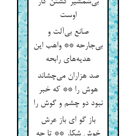
بی‌‌شمشیر کشتن کار
صانع بی‌‌آلت و
بی‌‌جارحه ** واهب این
صد هزاران می‌‌چشاند
هوش را ** که خبر
نبود دو چشم و گوش را
باز گو ای باز عرش
خوش شکار ** تا چه