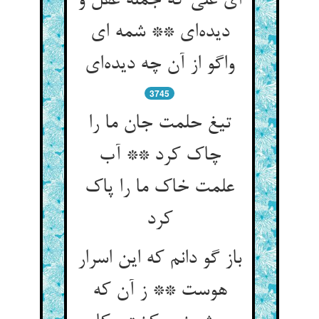
ای علی که جمله عقل و
دیده‌‌ای ** شمه ای
3745
تیغ حلمت جان ما را
چاک کرد ** آب
علمت خاک ما را پاک
کرد
باز گو دانم که این اسرار
هوست ** ز آن که