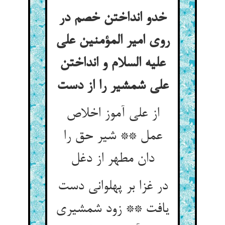
خدو انداختن خصم در
روی امیر المؤمنین علی
علیه السلام و انداختن
از علی آموز اخلاص
عمل ** شیر حق را
در غزا بر پهلوانی دست
یافت ** زود شمشیری