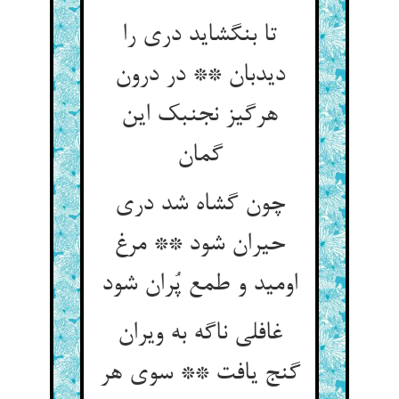
تا بنگشاید دری را
ديدبان ** در درون
هرگیز نجنبك این
گمان
چون گشاه شد دری
حیران شود ** مرغ
اومید و طمع پُران شود
غافلی ناگه به ویران
گنج یافت ** سوی هر