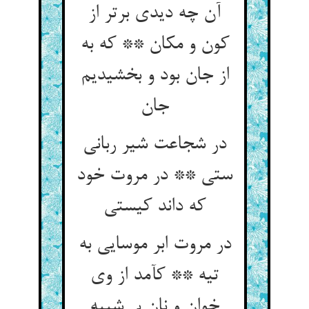
آن چه دیدی برتر از
کون و مکان ** که به
از جان بود و بخشیدیم
در شجاعت شیر ربانی
ستی ** در مروت خود
در مروت ابر موسایی به
تیه ** کآمد از وی