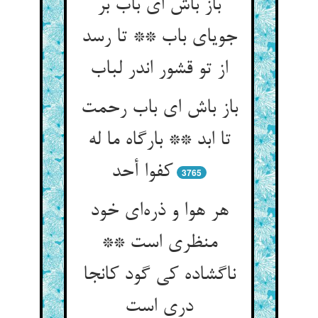
باز باش ای باب بر
جویای باب ** تا رسد
باز باش ای باب رحمت
تا ابد ** بارگاه ما له
کفوا أحد
3765
هر هوا و ذره‌‌ای خود
منظری است **
ناگشاده کی گود کانجا