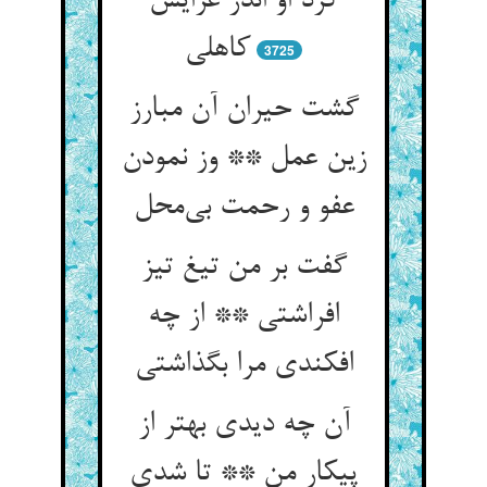
کرد او اندر غزایش
3725
گشت حیران آن مبارز
زین عمل ** وز نمودن
گفت بر من تیغ تیز
افراشتی ** از چه
آن چه دیدی بهتر از
پیکار من ** تا شدی