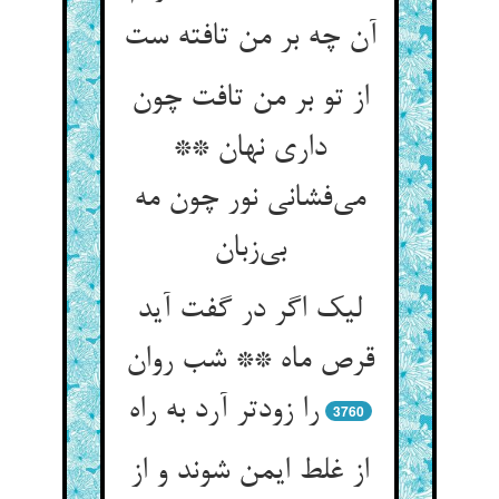
از تو بر من تافت چون
داری نهان **
می‌‌فشانی نور چون مه
لیک اگر در گفت آید
قرص ماه ** شب روان
3760
از غلط ایمن شوند و از