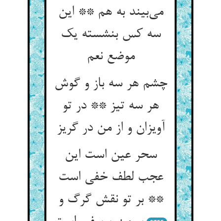
می‌‌بیند به هم ** این
سه کس بنشسته یک
چشم هر سه باز و گوش
هر سه تیز ** در تو
آویزان و از من در گریز
سحر عین است این
عجب لطف خفی است
** بر تو نقش گرگ و