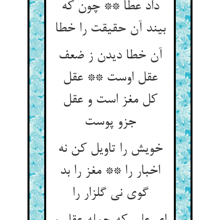
داد عطا ** چون که
بیند آن حقیقت را خطا
آن خطا دیدن ز ضعف
عقل اوست ** عقل
کل مغز است و عقل
خویش را تاویل کن نه
اخبار را ** مغز را بد
گوی نی گلزار را