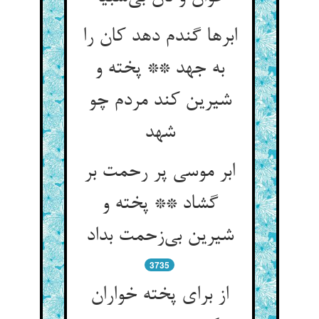
ابرها گندم دهد کان را
به جهد ** پخته و
شیرین کند مردم چو
شهد
ابر موسی پر رحمت بر
گشاد ** پخته و
شیرین بی‌‌زحمت بداد
3735
از برای پخته خواران