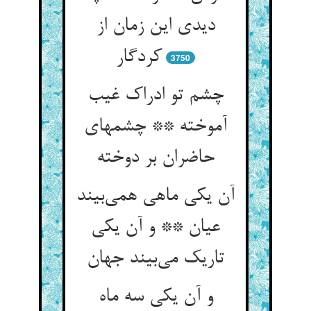
دیدی این زمان از
کردگار
3750
چشم تو ادراک غیب
آموخته ** چشمهای
آن یکی ماهی همی‌‌بیند
عیان ** و آن یکی
و آن یکی سه ماه