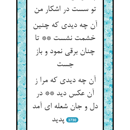
آن چه دیدی که چنین
خشمت نشست ** تا
چنان برقی نمود و باز
آن چه دیدی که مرا ز
آن عکس دید ** در
دل و جان شعله ای آمد
پدید
3730