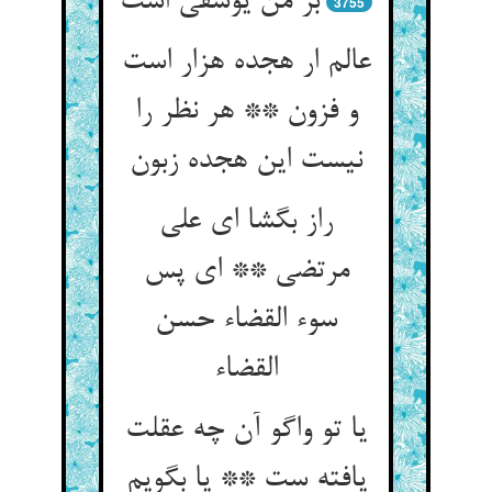
3755
عالم ار هجده هزار است
و فزون ** هر نظر را
راز بگشا ای علی
مرتضی ** ای پس
سوء القضاء حسن
القضاء
یا تو واگو آن چه عقلت
یافته ست ** یا بگویم