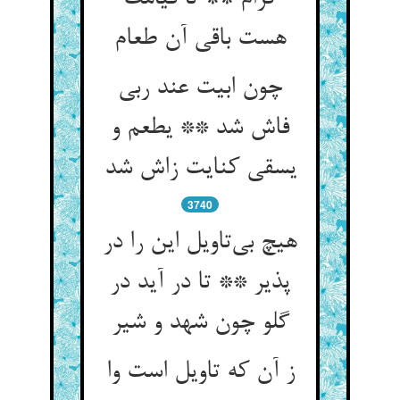
چون ابیت عند ربی
فاش شد ** یطعم و
یسقی کنایت زاش شد
3740
هیچ بی‌‌تاویل این را در
پذیر ** تا در آید در
گلو چون شهد و شیر
ز آن که تاویل است وا