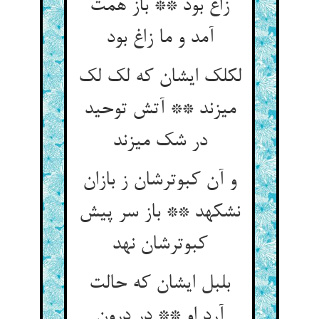
زاغ بود ** باز همت
آمد و ما زاغ بود
لکلک ایشان که لک لک
می‏زند ** آتش توحید
در شک می‏زند
و آن کبوترشان ز بازان
نشکهد ** باز سر پیش
کبوترشان نهد
بلبل ایشان که حالت
آرد او ** در درون