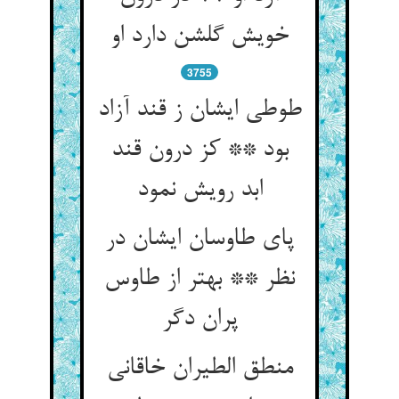
خویش گلشن دارد او
3755
طوطی ایشان ز قند آزاد
بود ** کز درون قند
ابد رویش نمود
پای طاوسان ایشان در
نظر ** بهتر از طاوس
پران دگر
منطق الطیران خاقانی