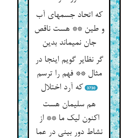
که اتحاد جسمهای آب
و طین ** هست ناقص
جان نمی‏ماند بدین‏
گر نظایر گویم اینجا در
مثال ** فهم را ترسم
که آرد اختلال‏
3730
هم سلیمان هست
اکنون لیک ما ** از
نشاط دور بینی در عما