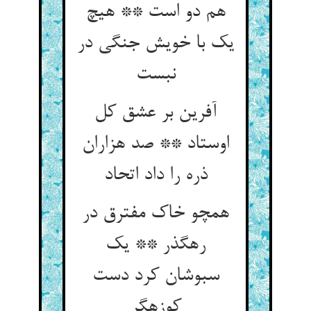
هم دو است ** هیچ
یک با خویش جنگی در
نبست‏
آفرین بر عشق کل
اوستاد ** صد هزاران
ذره را داد اتحاد
همچو خاک مفترق در
رهگذر ** یک
سبوشان کرد دست
کوزه‏گر