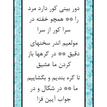
دور بینی کور دارد مرد
را ** همچو خفته در
سرا کور از سرا
مولعیم اندر سخنهای
دقیق ** در گرهها باز
کردن ما عشیق‏
تا گره بندیم و بگشاییم
ما ** در شکال و در
جواب آیین فزا