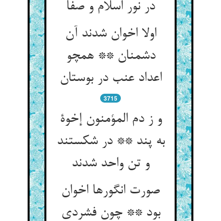
در نور اسلام و صفا
اولا اخوان شدند آن
دشمنان ** همچو
اعداد عنب در بوستان‏
3715
و ز دم المؤمنون إخوة
به پند ** در شکستند
و تن واحد شدند
صورت انگورها اخوان
بود ** چون فشردی