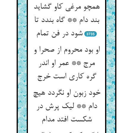
همچو مرغی کاو گشاید
بند دام ** گاه بندد تا
شود در فن تمام‏
3735
او بود محروم از صحرا و
مرج ** عمر او اندر
گره کاری است خرج‏
خود زبون او نگردد هیچ
دام ** لیک پرش در
شکست افتد مدام‏