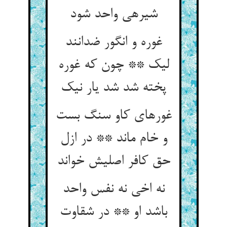
شیره‏ی واحد شود
غوره و انگور ضدانند
لیک ** چون که غوره
پخته شد شد یار نیک‏
غوره‏ای کاو سنگ بست
و خام ماند ** در ازل
حق کافر اصلیش خواند
نه اخی نه نفس واحد
باشد او ** در شقاوت