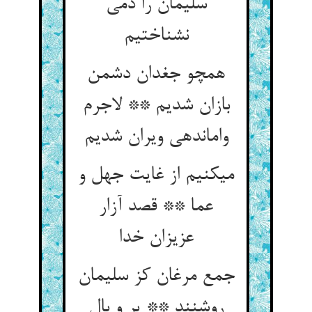
سلیمان را دمی
نشناختیم‏
همچو جغدان دشمن
بازان شدیم ** لاجرم
وامانده‏ی ویران شدیم‏
می‏کنیم از غایت جهل و
عما ** قصد آزار
عزیزان خدا
جمع مرغان کز سلیمان
روشنند ** پر و بال