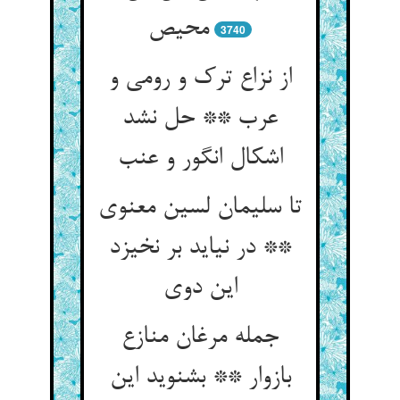
محیص‏
3740
از نزاع ترک و رومی و
عرب ** حل نشد
اشکال انگور و عنب‏
تا سلیمان لسین معنوی
** در نیاید بر نخیزد
این دوی‏
جمله مرغان منازع
بازوار ** بشنوید این