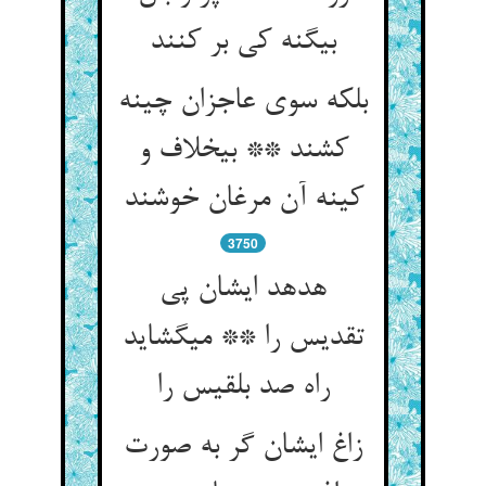
بی‏گنه کی بر کنند
بلکه سوی عاجزان چینه
کشند ** بی‏خلاف و
کینه آن مرغان خوشند
3750
هدهد ایشان پی
تقدیس را ** می‏گشاید
راه صد بلقیس را
زاغ ایشان گر به صورت