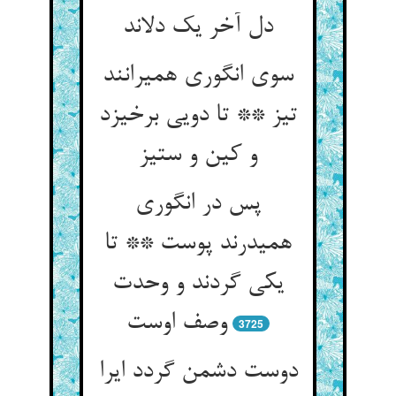
دل آخر یک دل‏اند
سوی انگوری همی‏رانند
تیز ** تا دویی برخیزد
و کین و ستیز
پس در انگوری
همی‏درند پوست ** تا
یکی گردند و وحدت
وصف اوست‏
3725
دوست دشمن گردد ایرا