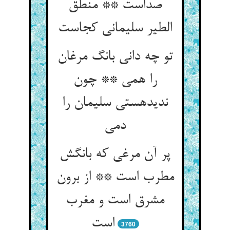
صداست ** منطق
الطیر سلیمانی کجاست‏
تو چه دانی بانگ مرغان
را همی ** چون
ندیده‏ستی سلیمان را
دمی‏
پر آن مرغی که بانگش
مطرب است ** از برون
مشرق است و مغرب
است‏
3760