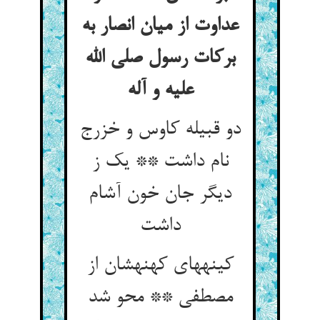
عداوت از میان انصار به
برکات رسول صلی الله
علیه و آله
دو قبیله کاوس و خزرج
نام داشت ** یک ز
دیگر جان خون آشام
داشت‏
کینه‏های کهنه‏شان از
مصطفی ** محو شد