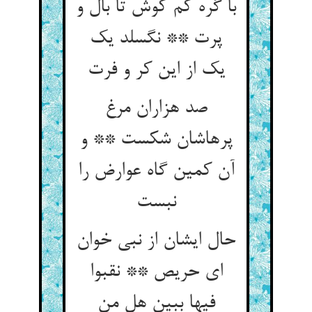
با گره کم کوش تا بال و
پرت ** نگسلد یک
یک از این کر و فرت‏
صد هزاران مرغ
پرهاشان شکست ** و
آن کمین گاه عوارض را
نبست‏
حال ایشان از نبی خوان
ای حریص ** نقبوا
فیها ببین هل من