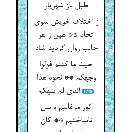
طبل باز شهریار
ز اختلاف خویش سوی
اتحاد ** هین ز هر
جانب روان گردید شاد
حیث ما کنتم فولوا
وجهکم ** نحوه هذا
الذی لم ینهکم‏
3745
کور مرغانیم و بس
ناساختیم ** کان