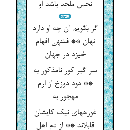
نحس ملحد باشد او
3720
گر بگویم آن چه او دارد
نهان ** فتنه‏ی افهام
خیزد در جهان‏
سر گبر کور نامذکور به
** دود دوزخ از ارم
مهجور به‏
غوره‏های نیک کایشان
قابل‏اند ** از دم اهل