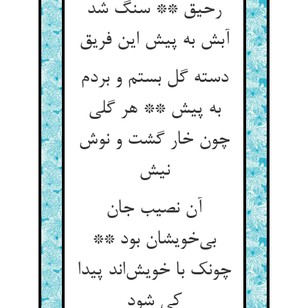
رحیق ** سنگ شد
آبش به پیش این فریق
دسته گل بستم و بردم
به پیش ** هر گلی
چون خار گشت و نوش
نیش
آن نصیب جان
بی‌خویشان بود **
چونک با خویش‌اند پیدا
کی شود