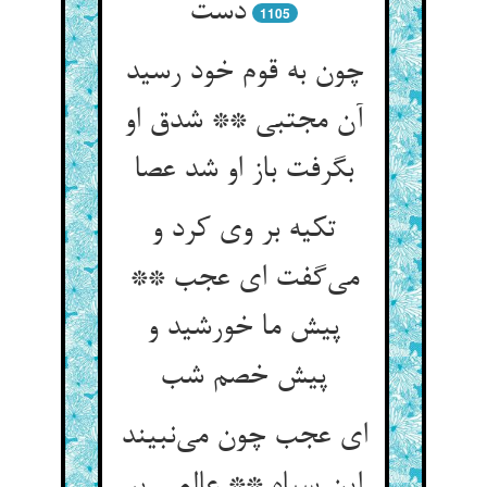
دست
1105
چون به قوم خود رسید
آن مجتبی ** شدق او
بگرفت باز او شد عصا
تکیه بر وی کرد و
می‌گفت ای عجب **
پیش ما خورشید و
پیش خصم شب
ای عجب چون می‌نبیند
این سپاه ** عالمی پر