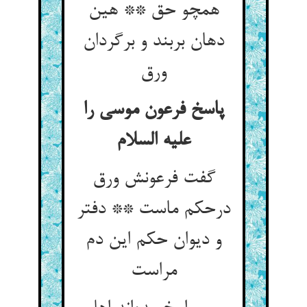
همچو حق ** هین
دهان بربند و برگردان
ورق
پاسخ فرعون موسی را
علیه السلام
گفت فرعونش ورق
درحکم ماست ** دفتر
و دیوان حکم این دم
مراست