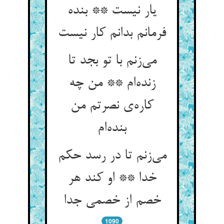
یار نیست ** بنده
فرمانم بدانم کار نیست
می‌زنم با تو بجد تا
زنده‌ام ** من چه
کاره‌ی نصرتم من
بنده‌ام
می‌زنم تا در رسد حکم
خدا ** او کند هر
خصم از خصمی جدا
1090