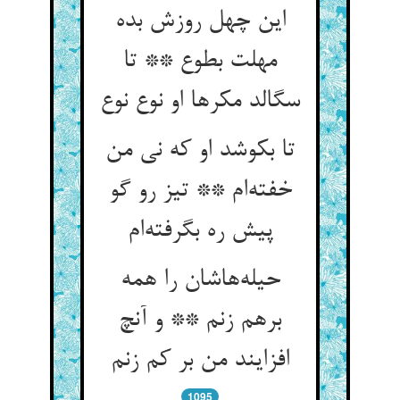
این چهل روزش بده
مهلت بطوع ** تا
سگالد مکرها او نوع نوع
تا بکوشد او که نی من
خفته‌ام ** تیز رو گو
پیش ره بگرفته‌ام
حیله‌هاشان را همه
برهم زنم ** و آنچ
افزایند من بر کم زنم
1095