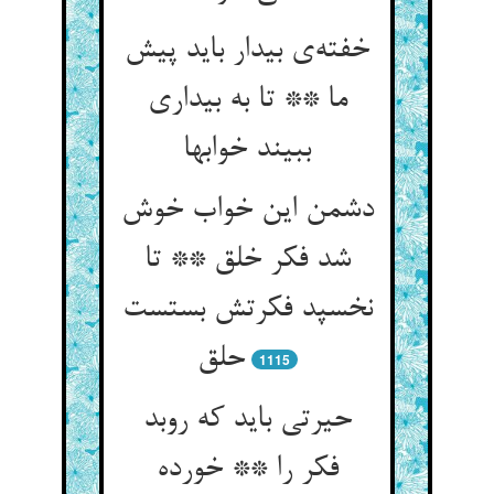
خفته‌ی بیدار باید پیش
ما ** تا به بیداری
ببیند خوابها
دشمن این خواب خوش
شد فکر خلق ** تا
نخسپد فکرتش بستست
حلق
1115
حیرتی باید که روبد
فکر را ** خورده