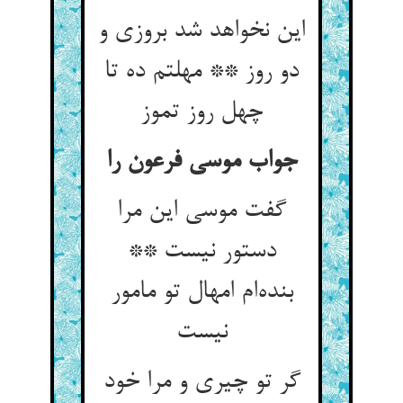
این نخواهد شد بروزی و
دو روز ** مهلتم ده تا
چهل روز تموز
جواب موسی فرعون را
گفت موسی این مرا
دستور نیست **
بنده‌ام امهال تو مامور
نیست
گر تو چیری و مرا خود