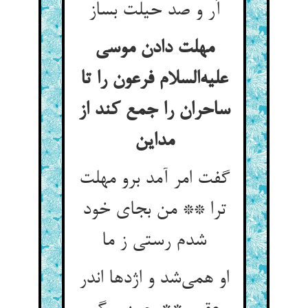
آر و صد حیلت بساز
مهلت دادن موسی
علیه‌السلام فرعون را تا
ساحران را جمع کند از
مداین
گفت امر آمد برو مهلت
ترا ** من بجای خود
شدم رستی ز ما
او همی‌شد و اژدها اندر