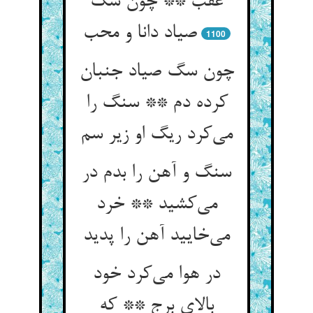
عقب ** چون سگ
صیاد دانا و محب
1100
چون سگ صیاد جنبان
کرده دم ** سنگ را
می‌کرد ریگ او زیر سم
سنگ و آهن را بدم در
می‌کشید ** خرد
می‌خایید آهن را پدید
در هوا می‌کرد خود
بالای برج ** که