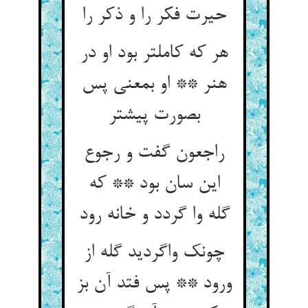
حیرت فکر را و ذکر را
هر که کاملتر بود او در
هنر ** او بمعنی پس
بصورت پیشتر
راجعون گفت و رجوع
این سان بود ** که
گله وا گردد و خانه رود
چونک واگردید گله از
ورود ** پس فتد آن بز