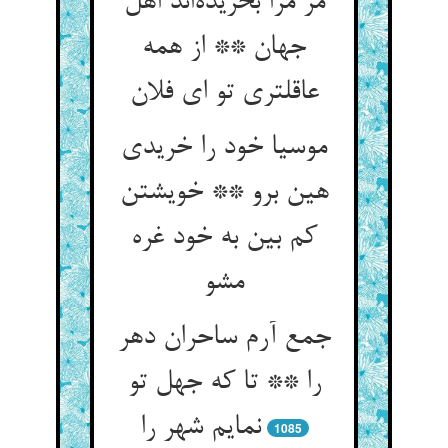
مر مرا بخریده‌اند اهل
جهان ** از همه
عاقلتری تو ای فلان
موسیا خود را خریدی
هین برو ** خویشتن
کم بین به خود غره
مشو
جمع آرم ساحران دهر
را ** تا که جهل تو
نمایم شهر را
1085