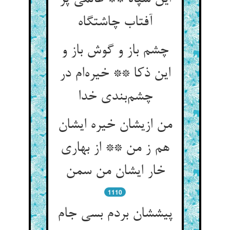
آفتاب چاشتگاه
چشم باز و گوش باز و
این ذکا ** خیره‌ام در
چشم‌بندی خدا
من ازیشان خیره ایشان
هم ز من ** از بهاری
خار ایشان من سمن
1110
پیششان بردم بسی جام