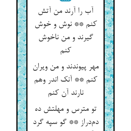
آب را آرند من آتش
کنم ** نوش و خوش
گیرند و من ناخوش
کنم
مهر پیوندند و من ویران
کنم ** آنک اندر وهم
نارند آن کنم
تو مترس و مهلتش ده
دم‌دراز ** گو سپه گرد