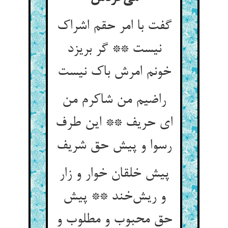
گفت با امر حقم اشراک
نیست ** گر بریزد
خونم امرش باک نیست
راضیم من شاکرم من
ای حریف ** این طرف
رسوا و پیش حق شریف
پیش خلقان خوار و زار
و ریش‌خند ** پیش
حق محبوب و مطلوب و