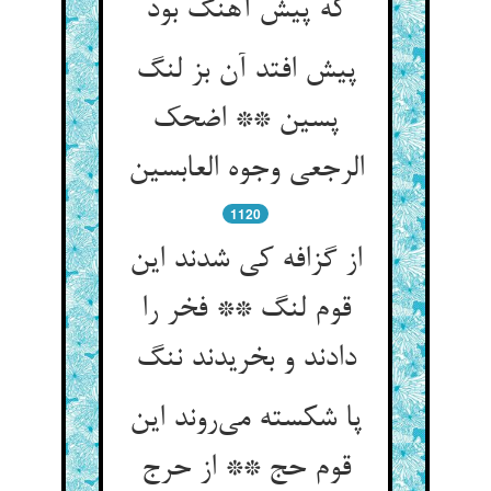
که پیش آهنگ بود
پیش افتد آن بز لنگ
پسین ** اضحک
الرجعی وجوه العابسین
1120
از گزافه کی شدند این
قوم لنگ ** فخر را
دادند و بخریدند ننگ
پا شکسته می‌روند این
قوم حج ** از حرج