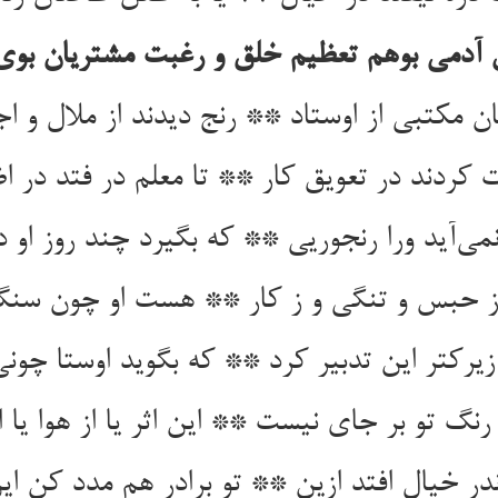
 آدمی بوهم تعظیم خلق و رغبت مشتریان بوی
ن مکتبی از اوستاد ** رنج دیدند از ملال و اج
کردند در تعویق کار ** تا معلم در فتد در ا
ی‌آید ورا رنجوریی ** که بگیرد چند روز او 
از حبس و تنگی و ز کار ** هست او چون سنگ خ
یرکتر این تدبیر کرد ** که بگوید اوستا چونی
رنگ تو بر جای نیست ** این اثر یا از هوا یا 
ندر خیال افتد ازین ** تو برادر هم مدد کن ای