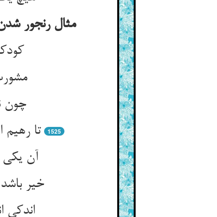
مثال رنجور شدن
کودکا
مشورت 
چون نم
تا رهیم 
1525
آن یکی ز
خیر باشد 
اندکی ا