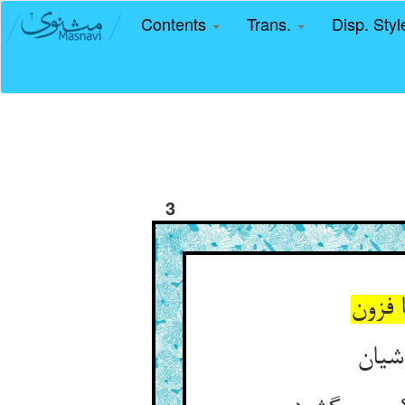
Contents
Trans.
Disp. Sty
3
 فزون
آشیان