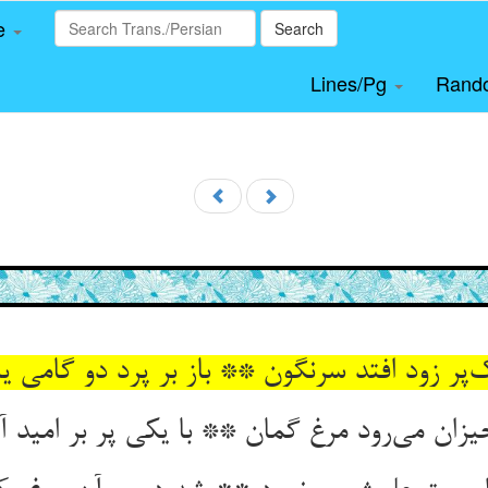
le
Search
Lines/Pg
Rand
‌پر زود افتد سرنگون ** باز بر پرد دو گامی یا
زان می‌رود مرغ گمان ** با یکی پر بر امید 