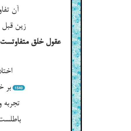
آن تفا
زین قبل 
عقول خلق متفاوتست د
اختل
بر خ
1540
تجربه و
باطلست 