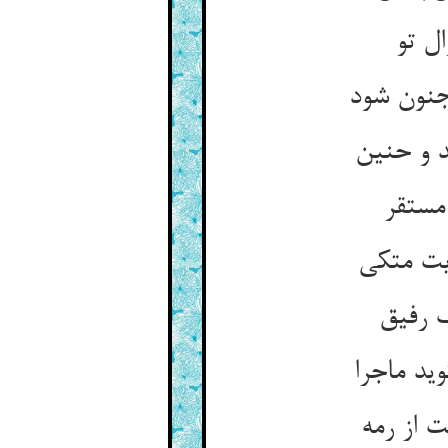
ل تو
جنون شود
د و حنین
مستقر
یت متکی
ک رفیق
وید ماجرا
 از رمه