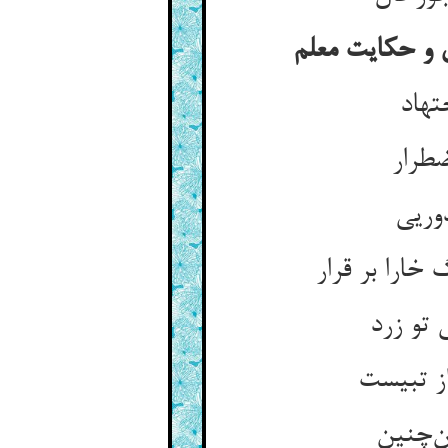
 و حکایت معلم
تهاد
ضطرار
دوریی
ارا بر قرار
 تو زرد
از تبیست
ن‌چنین