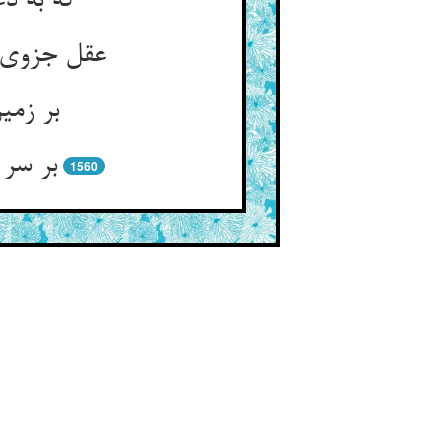
که به د
عقل جزوی 
بر زمی
بر سر 
1560