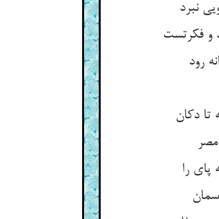
یی نبرد
د و فکرتست
نه رود
تا دکان
 مصر
 پای را
آسمان