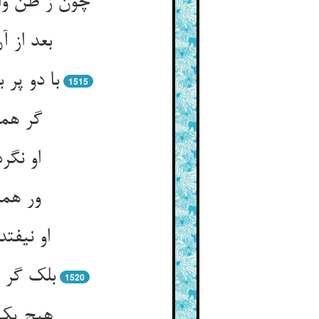
چون ز ظن وا
بعد از 
با دو پر
1515
گر همه
او نگر
ور همه
او نیفت
بلک گر 
1520
هیچ یک 