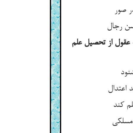
ر صور
سن رجال
 عقول از تحصیل علم
نود
 اعتدال
لم کند
 مسلکی