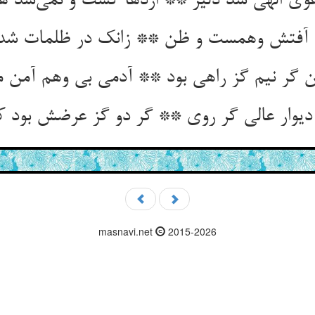
عوی الهی شد دلیر ** اژدها گشت و نمی‌شد ه
آفتش وهمست و ظن ** زانک در ظلمات شد ا
ن گر نیم گز راهی بود ** آدمی بی وهم آمن م
دیوار عالی گر روی ** گر دو گز عرضش بود 
masnavi.net
2015-2026