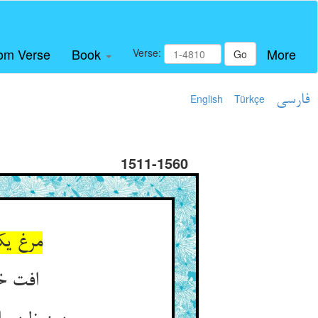
om Verse
Book
More
Verse:
Go
فارسی
Türkçe
English
1511-1560
مرغ یک
افت خی