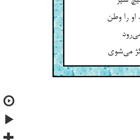
یچ سیر
و را وطن
ی‌رود
کژ می‌شوی