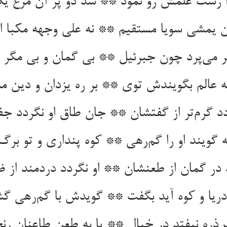
 رست علمش رو نمود ** شد دو پر آن مرغ یک‌
آن یمشی سویا مستقیم ** نه علی وجهه مکبا ا
 بر می‌پرد چون جبرئیل ** بی گمان و بی مگر 
 عالم بگویندش توی ** بر ره یزدان و دین 
دد گرم‌تر از گفتشان ** جان طاق او نگردد ج
 گویند او را گم‌رهی ** کوه پنداری و تو بر
د در گمان از طعنشان ** او نگردد دردمند از 
دریا و کوه آید بگفت ** گویدش با گم‌رهی 
ذره نیفتد در خیال ** یا به طعن طاعنان رن