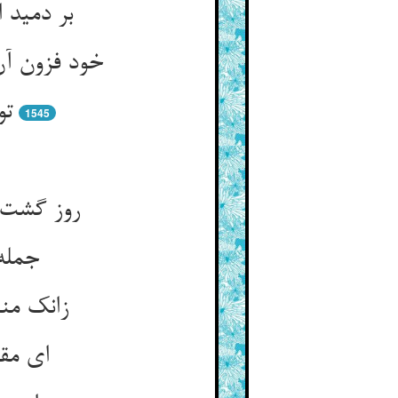
بر دمید 
خود فزون آن
تو
1545
روز گشت 
جمله 
زانک منب
ای مقل