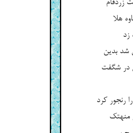
ت زردفام
وه هلا
 زد
 شد بدین
س در شگفت
ا رنجور کرد
 منهتک