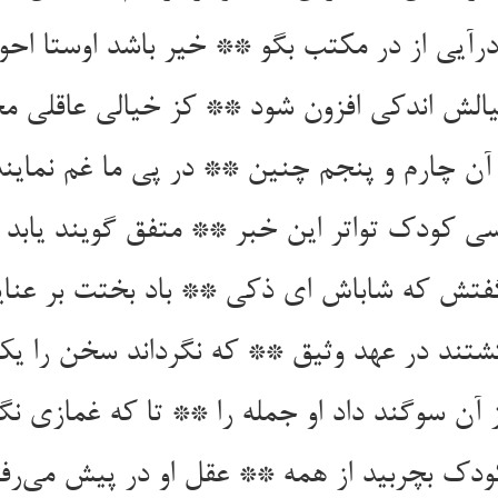
رآیی از در مکتب بگو ** خیر باشد اوستا احوا
الش اندکی افزون شود ** کز خیالی عاقلی م
آن چارم و پنجم چنین ** در پی ما غم نماین
سی کودک تواتر این خبر ** متفق گویند یابد 
فتش که شاباش ای ذکی ** باد بختت بر عنا
تند در عهد وثیق ** که نگرداند سخن را ی
ز آن سوگند داد او جمله را ** تا که غمازی نگ
ودک بچربید از همه ** عقل او در پیش می‌رفت