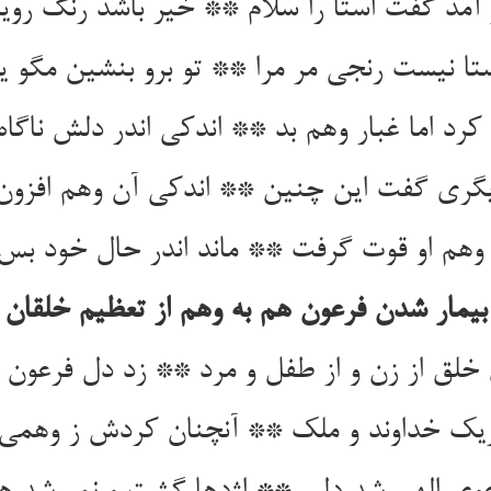
ر آمد گفت استا را سلام ** خیر باشد رنگ روی
ا نیست رنجی مر مرا ** تو برو بنشین مگو یا
کرد اما غبار وهم بد ** اندکی اندر دلش ناگاه
دیگری گفت این چنین ** اندکی آن وهم افزون
وهم او قوت گرفت ** ماند اندر حال خود ب
بیمار شدن فرعون هم به وهم از تعظیم خلقان
خلق از زن و از طفل و مرد ** زد دل فرعون ر
یک خداوند و ملک ** آنچنان کردش ز وهمی