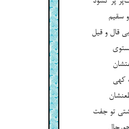
پر پر گشود
و سقیم
بی قال و قیل
مستوی
فتشان
گ کهی
ظعنشان
گشتی تو جفت
جورحال