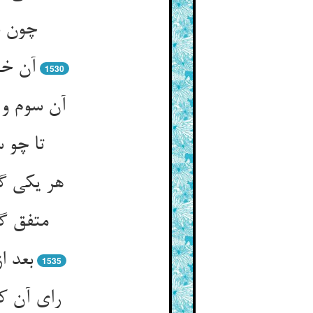
چون د
آن خی
1530
آن سوم و 
تا چو 
هر یکی گ
متفق گش
بعد ا
1535
رای آن ک