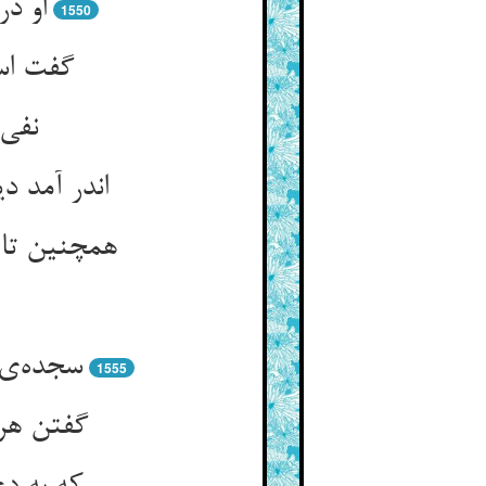
او د
1550
گفت است
نفی 
اندر آمد 
همچنین تا 
سجده‌ی 
1555
گفتن هر