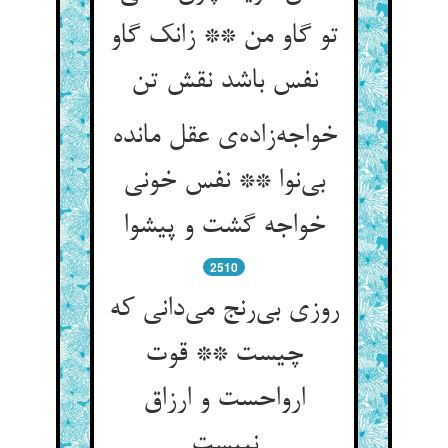
تو گاو من ** زانک گاو
نفس باشد نقش تن
خواجه‌زاده‌ی عقل مانده
بی‌نوا ** نفس خونی
خواجه گشت و پیشوا
2510
روزی بی‌رنج می‌دانی که
چیست ** قوت
ارواحست و ارزاق
نبیست