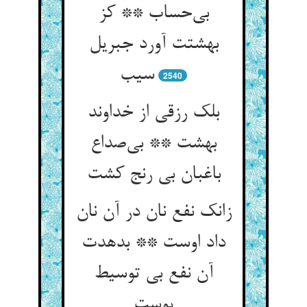
بی‌حساب ** کز
بهشتت آورد جبریل
سیب
2540
بلک رزقی از خداوند
بهشت ** بی‌صداع
باغبان بی رنج کشت
زانک نفع نان در آن نان
داد اوست ** بدهدت
آن نفع بی توسیط
پوست