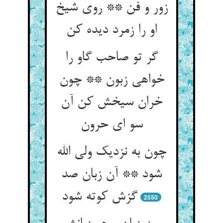
زور و فن ** روی شیخ
او را زمرد دیده کن
گر تو صاحب گاو را
خواهی زبون ** چون
خران سیخش کن آن
سو ای حرون
چون به نزدیک ولی الله
شود ** آن زبان صد
گزش کوته شود
2550