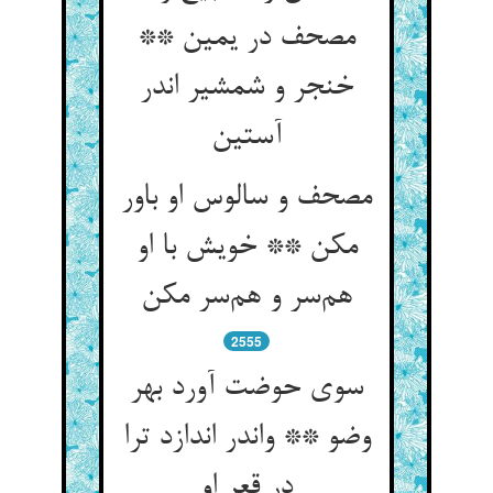
مصحف در یمین **
خنجر و شمشیر اندر
آستین
مصحف و سالوس او باور
مکن ** خویش با او
هم‌سر و هم‌سر مکن
2555
سوی حوضت آورد بهر
وضو ** واندر اندازد ترا
در قعر او