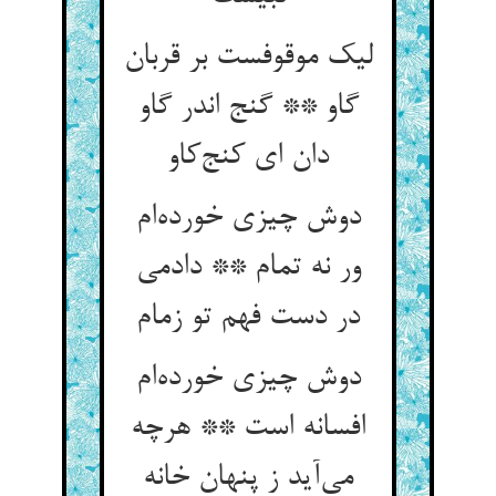
لیک موقوفست بر قربان
گاو ** گنج اندر گاو
دان ای کنج‌کاو
دوش چیزی خورده‌ام
ور نه تمام ** دادمی
در دست فهم تو زمام
دوش چیزی خورده‌ام
افسانه است ** هرچه
می‌آید ز پنهان خانه