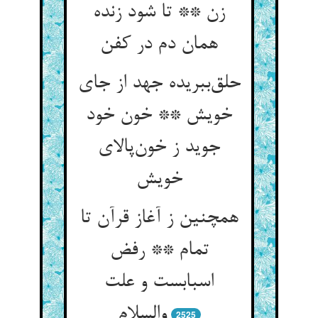
زن ** تا شود زنده
همان دم در کفن
حلق‌ببریده جهد از جای
خویش ** خون خود
جوید ز خون‌پالای
خویش
همچنین ز آغاز قرآن تا
تمام ** رفض
اسبابست و علت
والسلام
2525