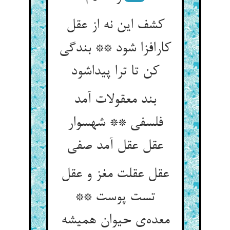
کشف این نه از عقل
کارافزا شود ** بندگی
کن تا ترا پیداشود
بند معقولات آمد
فلسفی ** شهسوار
عقل عقل آمد صفی
عقل عقلت مغز و عقل
تست پوست **
معده‌ی حیوان همیشه