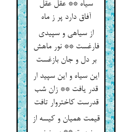
سیاه ** عقل عقل
آفاق دارد پر ز ماه
از سیاهی و سپیدی
فارغست ** نور ماهش
بر دل و جان بازغست
این سیاه و این سپید ار
قدر یافت ** زان شب
قدرست کاختروار تافت
قیمت همیان و کیسه از