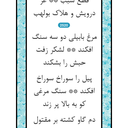
قطع سبب ** عز
درویش و هلاک بولهب
2520
مرغ بابیلی دو سه سنگ
افکند ** لشکر زفت
حبش را بشکند
پیل را سوراخ سوراخ
افکند ** سنگ مرغی
کو به بالا پر زند
دم گاو کشته بر مقتول