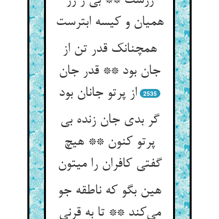
زرست ** بی ز زر
همیان و کیسه ابترست
همچنانک قدر تن از
جان بود ** قدر جان
از پرتو جانان بود
2535
گر بدی جان زنده بی
پرتو کنون ** هیچ
گفتی کافران را میتون
هین بگو که ناطقه جو
می‌کند ** تا به قرنی