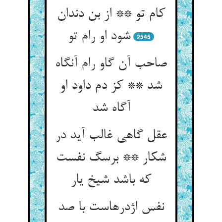
کام تو ** از بن دندان
شود او رام تو
2545
صاحب آن گاو رام آنگاه
شد ** کز دم داود او
آگاه شد
عقل گاهی غالب آید در
شکار ** برسگ نفست
که باشد شیخ یار
نفس اژدرهاست با صد