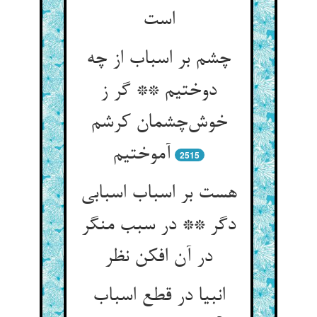
است
چشم بر اسباب از چه
دوختیم ** گر ز
خوش‌چشمان کرشم
آموختیم
2515
هست بر اسباب اسبابی
دگر ** در سبب منگر
در آن افکن نظر
انبیا در قطع اسباب