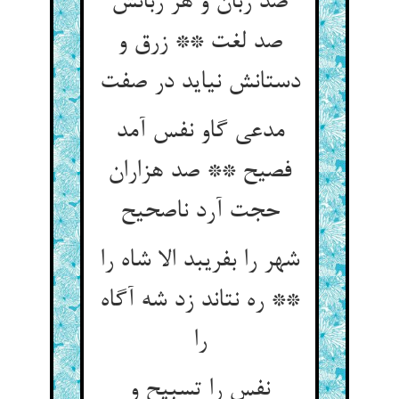
صد زبان و هر زبانش
صد لغت ** زرق و
دستانش نیاید در صفت
مدعی گاو نفس آمد
فصیح ** صد هزاران
حجت آرد ناصحیح
شهر را بفریبد الا شاه را
** ره نتاند زد شه آگاه
را
نفس را تسبیح و