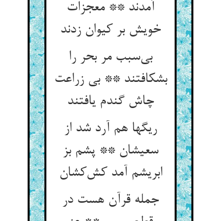
آمدند ** معجزات
خویش بر کیوان زدند
بی‌سبب مر بحر را
بشکافتند ** بی زراعت
چاش گندم یافتند
ریگها هم آرد شد از
سعیشان ** پشم بز
ابریشم آمد کش‌کشان
جمله قرآن هست در