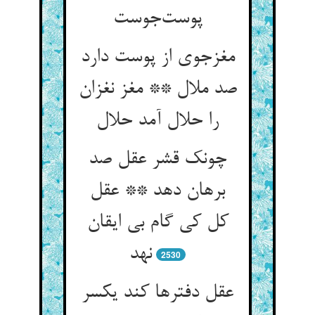
پوست‌جوست
مغزجوی از پوست دارد
صد ملال ** مغز نغزان
را حلال آمد حلال
چونک قشر عقل صد
برهان دهد ** عقل
کل کی گام بی ایقان
نهد
2530
عقل دفترها کند یکسر