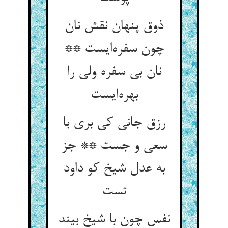
ذوق پنهان نقش نان
چون سفره‌ایست **
نان بی سفره ولی را
بهره‌ایست
رزق جانی کی بری با
سعی و جست ** جز
به عدل شیخ کو داود
تست
نفس چون با شیخ بیند