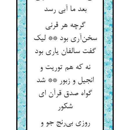
بعد ما آبی رسد
گرچه هر قرنی
سخن‌آری بود ** لیک
گفت سالفان یاری بود
نه که هم توریت و
انجیل و زبور ** شد
گواه صدق قرآن ای
شکور
روزی بی‌رنج جو و