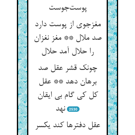
پوست‌جوست
مغزجوی از پوست دارد
صد ملال ** مغز نغزان
را حلال آمد حلال
چونک قشر عقل صد
برهان دهد ** عقل
کل کی گام بی ایقان
نهد
2530
عقل دفترها کند یکسر