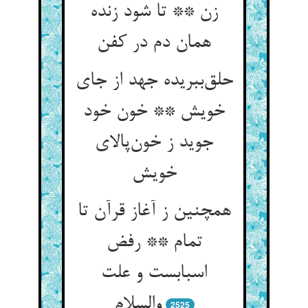
زن ** تا شود زنده
همان دم در کفن
حلق‌ببریده جهد از جای
خویش ** خون خود
جوید ز خون‌پالای
خویش
همچنین ز آغاز قرآن تا
تمام ** رفض
اسبابست و علت
والسلام
2525