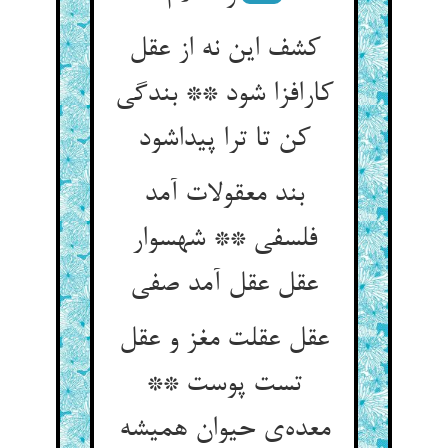
کشف این نه از عقل
کارافزا شود ** بندگی
کن تا ترا پیداشود
بند معقولات آمد
فلسفی ** شهسوار
عقل عقل آمد صفی
عقل عقلت مغز و عقل
تست پوست **
معده‌ی حیوان همیشه