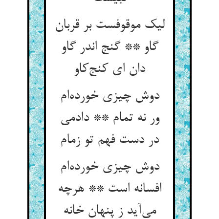
لیک موقوفست بر قربان
گاو ** گنج اندر گاو
دان ای کنج‌کاو
دوش چیزی خورده‌ام
ور نه تمام ** دادمی
در دست فهم تو زمام
دوش چیزی خورده‌ام
افسانه است ** هرچه
می‌آید ز پنهان خانه