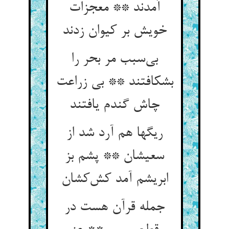
آمدند ** معجزات
خویش بر کیوان زدند
بی‌سبب مر بحر را
بشکافتند ** بی زراعت
چاش گندم یافتند
ریگها هم آرد شد از
سعیشان ** پشم بز
ابریشم آمد کش‌کشان
جمله قرآن هست در