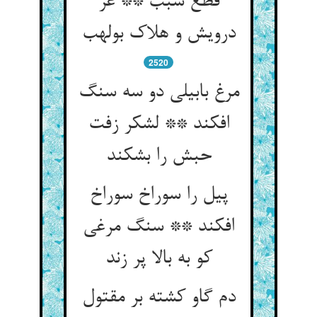
قطع سبب ** عز
درویش و هلاک بولهب
2520
مرغ بابیلی دو سه سنگ
افکند ** لشکر زفت
حبش را بشکند
پیل را سوراخ سوراخ
افکند ** سنگ مرغی
کو به بالا پر زند
دم گاو کشته بر مقتول