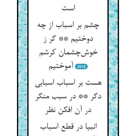
است
چشم بر اسباب از چه
دوختیم ** گر ز
خوش‌چشمان کرشم
آموختیم
2515
هست بر اسباب اسبابی
دگر ** در سبب منگر
در آن افکن نظر
انبیا در قطع اسباب