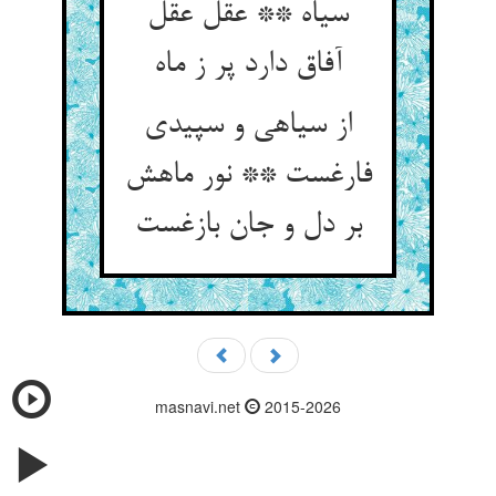
سیاه ** عقل عقل
آفاق دارد پر ز ماه
از سیاهی و سپیدی
فارغست ** نور ماهش
بر دل و جان بازغست
masnavi.net
2015-2026