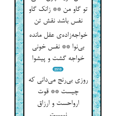
تو گاو من ** زانک گاو
نفس باشد نقش تن
خواجه‌زاده‌ی عقل مانده
بی‌نوا ** نفس خونی
خواجه گشت و پیشوا
2510
روزی بی‌رنج می‌دانی که
چیست ** قوت
ارواحست و ارزاق
نبیست