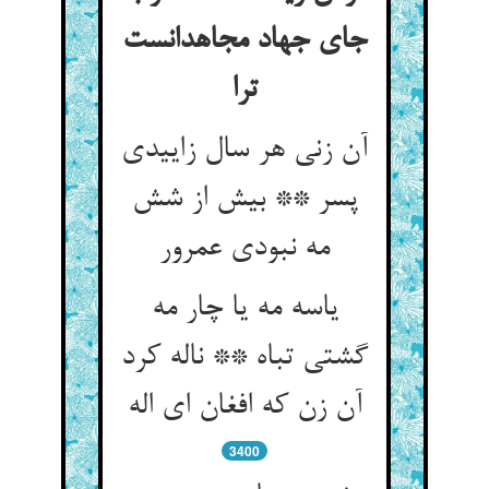
جای جهاد مجاهدانست
ترا
آن زنی هر سال زاییدی
پسر ** بیش از شش
مه نبودی عمرور
یاسه مه یا چار مه
گشتی تباه ** ناله کرد
آن زن که افغان ای اله
3400