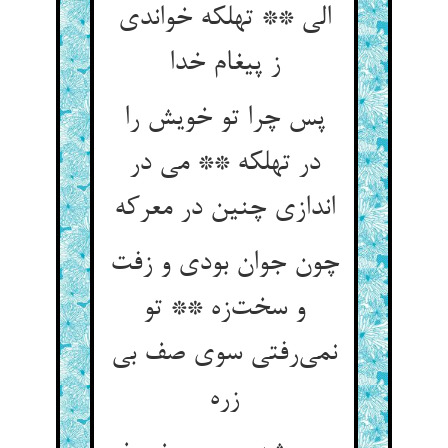
الی ** تهلکه خواندی
ز پیغام خدا
پس چرا تو خویش را
در تهلکه ** می در
اندازی چنین در معرکه
چون جوان بودی و زفت
و سخت‌زه ** تو
نمی‌رفتی سوی صف بی
زره