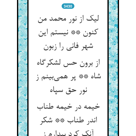
3430
لیک از نور محمد من
کنون ** نیستم این
شهر فانی را زبون
از برون حس لشکرگاه
شاه ** پر همی‌بینم ز
نور حق سپاه
خیمه در خیمه طناب
اندر طناب ** شکر
آنک کرد بیدارم ز