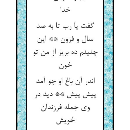
خدا
گفت یا رب تا به صد
سال و فزون ** این
چنینم ده بریز از من تو
خون
اندر آن باغ او چو آمد
پیش پیش ** دید در
وی جمله فرزندان
خویش