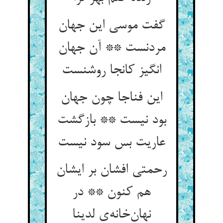
گفت موسی این جهان
مردنست ** آن جهان
انگیز کانجا روشنست
این فناجا چون جهان
بود نیست ** بازگشت
عاریت بس سود نیست
رحمتی افشان بر ایشان
هم کنون ** در
نهان‌خانه‌ی لدینا