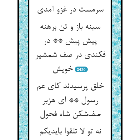
سرمست در غزو آمدی
سینه باز و تن برهنه
پیش پیش ** در
فکندی در صف شمشیر
خویش
3420
خلق پرسیدند کای عم
رسول ** ای هزبر
صف‌شکن شاه فحول
نه تو لا تلقوا بایدیکم