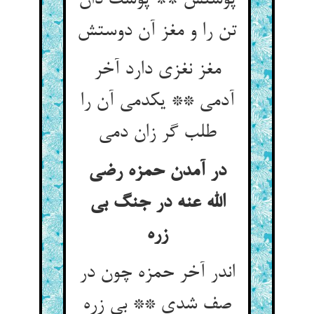
پوستش ** پوست دان
تن را و مغز آن دوستش
مغز نغزی دارد آخر
آدمی ** یکدمی آن را
طلب گر زان دمی
در آمدن حمزه رضی
الله عنه در جنگ بی
زره
اندر آخر حمزه چون در
صف شدی ** بی زره