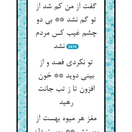
گفت از من کم شد از
تو گم نشد ** بی دو
چشم غیب کس مردم
نشد
3415
تو نکردی فصد و از
بینی دوید ** خون
افزون تا ز تب جانت
رهید
مغز هر میوه بهست از