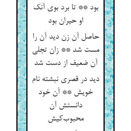
بود ** تا برد بوی آنک
او حیران بود
حاصل آن زن دید آن را
مست شد ** زان تجلی
آن ضعیف از دست شد
دید در قصری نبشته نام
خویش ** آن خود
دانستش آن
محبوب‌کیش