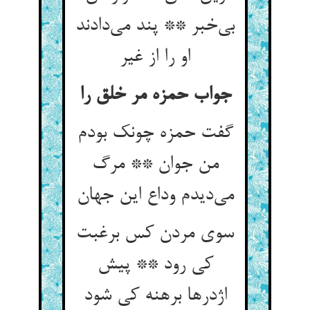
بی‌خبر ** پند می‌دادند
او را از غیر
جواب حمزه مر خلق را
گفت حمزه چونک بودم
من جوان ** مرگ
می‌دیدم وداع این جهان
سوی مردن کس برغبت
کی رود ** پیش
اژدرها برهنه کی شود