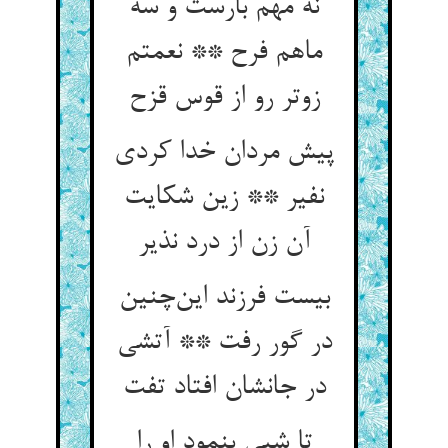
نه مهم بارست و سه
ماهم فرح ** نعمتم
زوتر رو از قوس قزح
پیش مردان خدا کردی
نفیر ** زین شکایت
آن زن از درد نذیر
بیست فرزند این‌چنین
در گور رفت ** آتشی
در جانشان افتاد تفت
تا شبی بنمود او را