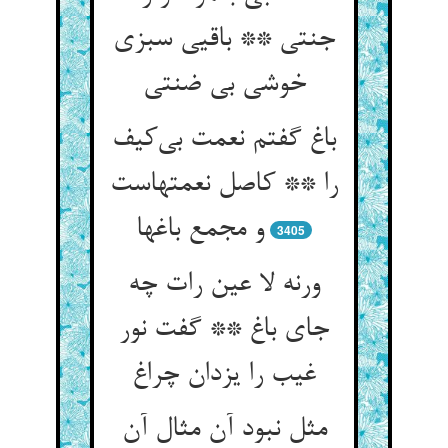
جنتی ** باقیی سبزی
خوشی بی ضنتی
باغ گفتم نعمت بی‌کیف
را ** کاصل نعمتهاست
و مجمع باغها
3405
ورنه لا عین رات چه
جای باغ ** گفت نور
غیب را یزدان چراغ
مثل نبود آن مثال آن