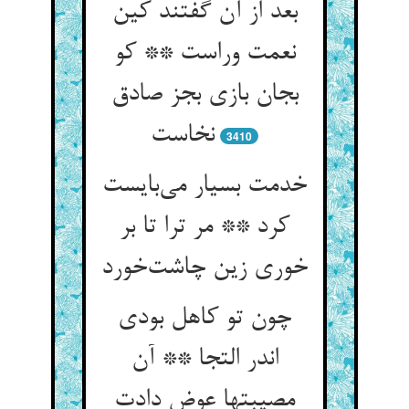
بعد از آن گفتند کین
نعمت وراست ** کو
بجان بازی بجز صادق
نخاست
3410
خدمت بسیار می‌بایست
کرد ** مر ترا تا بر
خوری زین چاشت‌خورد
چون تو کاهل بودی
اندر التجا ** آن
مصیبتها عوض دادت