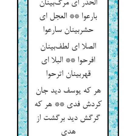
الحذر ای مرگ‌بینان
بارعوا ** العجل ای
حشربینان سارعوا
الصلا ای لطف‌بینان
افرحوا ** البلا ای
قهربینان اترحوا
هر که یوسف دید جان
کردش فدی ** هر که
گرگش دید برگشت از
هدی