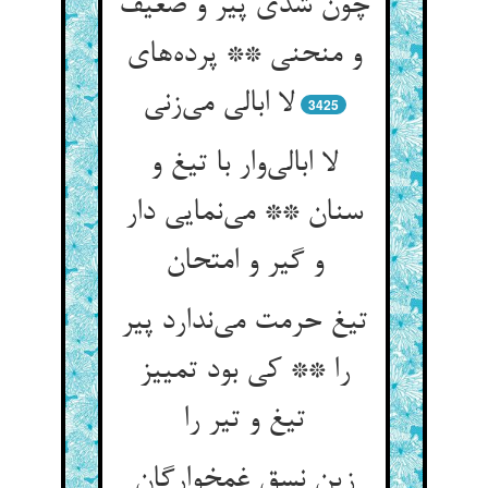
چون شدی پیر و ضعیف
و منحنی ** پرده‌های
لا ابالی می‌زنی
3425
لا ابالی‌وار با تیغ و
سنان ** می‌نمایی دار
و گیر و امتحان
تیغ حرمت می‌ندارد پیر
را ** کی بود تمییز
تیغ و تیر را
زین نسق غمخوارگان