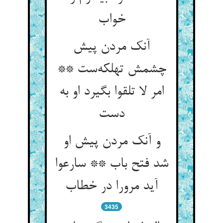
خواب
آنک مردن پیش
چشمش تهلکه‌ست **
امر لا تلقوا بگیرد او به
دست
و آنک مردن پیش او
شد فتح باب ** سارعوا
آید مرورا در خطاب
3435