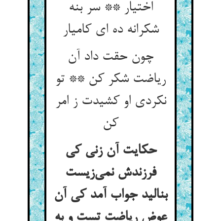
اختیار ** سر بنه
شکرانه ده ای کامیار
چون حقت داد آن
ریاضت شکر کن ** تو
نکردی او کشیدت ز امر
کن
حکایت آن زنی کی
فرزندش نمی‌زیست
بنالید جواب آمد کی آن
عوض ریاضت تست و به