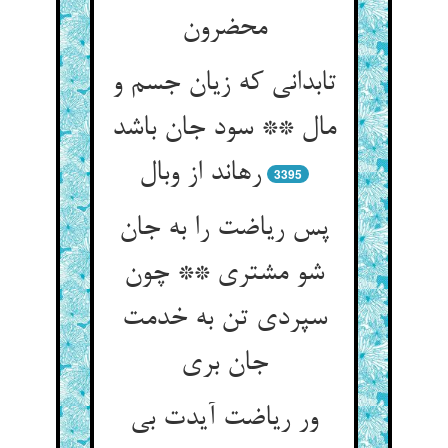
محضرون
تابدانی که زیان جسم و
مال ** سود جان باشد
رهاند از وبال
3395
پس ریاضت را به جان
شو مشتری ** چون
سپردی تن به خدمت
جان بری
ور ریاضت آیدت بی