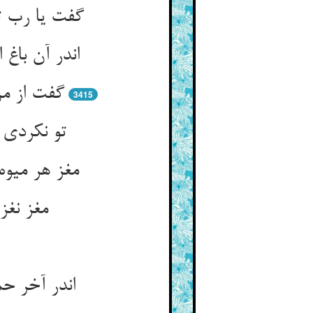
گفت یا رب ت
اندر آن باغ
گفت از م
3415
تو نکردی 
مغز هر میو
مغز نغز
اندر آخر 