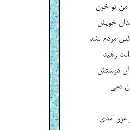
 من تو خون
زندان خویش
کس مردم نشد
انت رهید
 آن دوستش
ان دمی
غزو آمدی