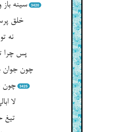
سینه باز
3420
خلق پرس
نه تو
پس چرا تو
چون جوان ب
چون ش
3425
لا ابا
تیغ ح