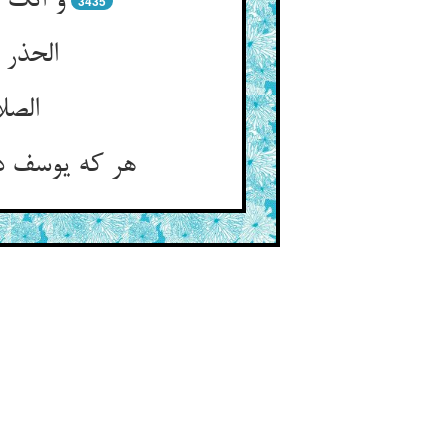
و آنک 
3435
الحذر 
الصل
هر که یوسف 