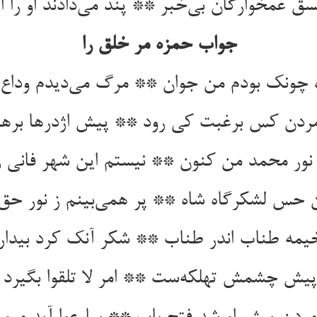
سق غمخوارگان بی‌خبر ** پند می‌دادند او را از
جواب حمزه مر خلق را
چونک بودم من جوان ** مرگ می‌دیدم وداع 
دن کس برغبت کی رود ** پیش اژدرها برهن
نور محمد من کنون ** نیستم این شهر فانی ر
ن حس لشکرگاه شاه ** پر همی‌بینم ز نور حق
یمه طناب اندر طناب ** شکر آنک کرد بیدار
یش چشمش تهلکه‌ست ** امر لا تلقوا بگیرد 