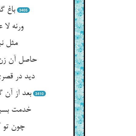
باغ گ
3405
ورنه لا 
مثل نب
حاصل آن زن
دید در قصر
بعد از آن
3410
خدمت بسیار
چون تو ک