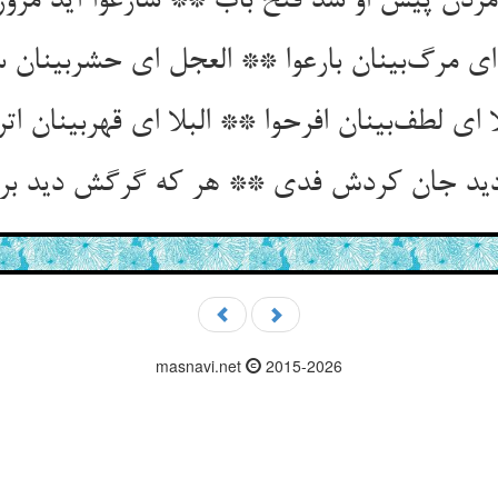
مردن پیش او شد فتح باب ** سارعوا آید مرو
ای مرگ‌بینان بارعوا ** العجل ای حشربینان س
ا ای لطف‌بینان افرحوا ** البلا ای قهربینان اتر
دید جان کردش فدی ** هر که گرگش دید بر
masnavi.net
2015-2026