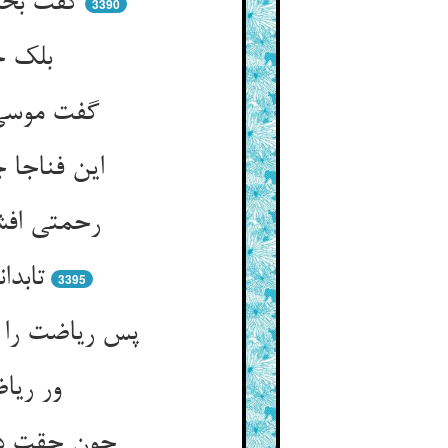
گفت بخشی
3390
بلک ج
گفت موسی 
این فناجا
رحمتی افشا
تابدا
3395
پس ریاضت را 
ور ریا
چون حقت دا