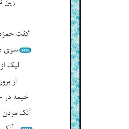
زین ن
گفت حمزه 
سوی مر
3430
لیک از 
از برو
خیمه در خ
آنک مردن پ