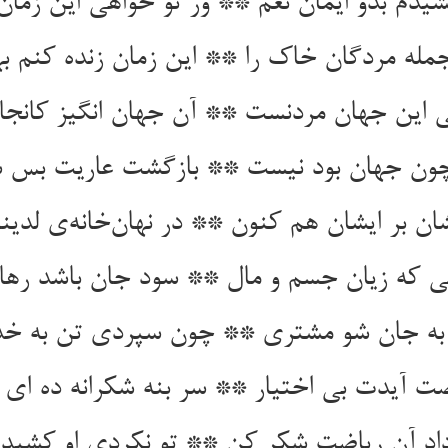
دم بدو ایمان نعم ** ور تو خواهی این زمان
مله مردگان خاک را ** این زمان زنده کنم بهر
این جهان مردنست ** آن جهان انگیز کانج
 چون جهان بود نیست ** بازگشت عاریت بس 
ن بر ایشان هم کنون ** در نهان‌خانه‌ی لدی
نی که زیان جسم و مال ** سود جان باشد رهاند
به جان شو مشتری ** چون سپردی تن به خ
ضت آیدت بی اختیار ** سر بنه شکرانه ده ای ک
د آن ریاضت شکر کن ** تو نکردی او کشیدت