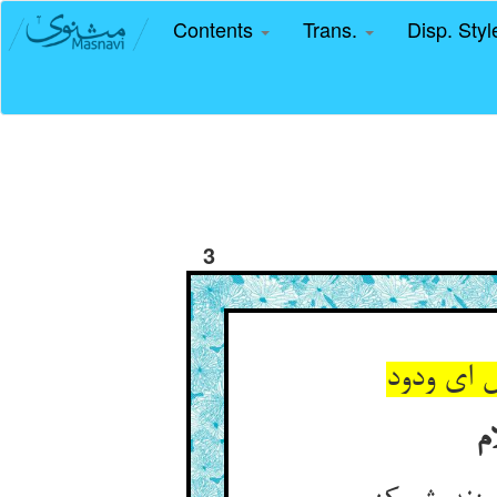
Contents
Trans.
Disp. Sty
3
 ای ودود
م