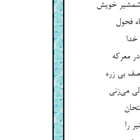
 شمشیر خویش
ه فحول
 خدا
در معرکه
صف بی زره
لی می‌زنی
متحان
ر را