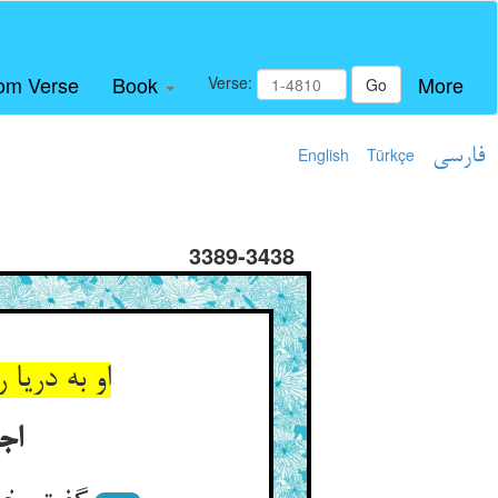
om Verse
Book
More
Verse:
Go
فارسی
Türkçe
English
3389-3438
او به دری
اج