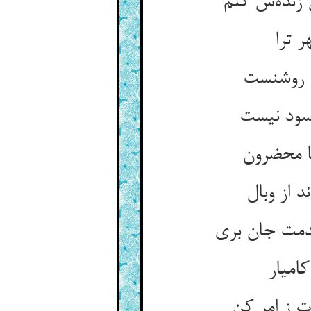
 زنده‌ش کنم
 ترا
ا روشنست
سود نیست
نا محضرون
 از وبال
دمت جان بری
امیار
 ز امر کن