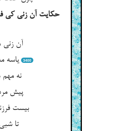
حکایت آن زنی کی فر
آن زنی 
یاسه مه
3400
نه مهم 
پیش مردا
بیست فرزن
تا شبی