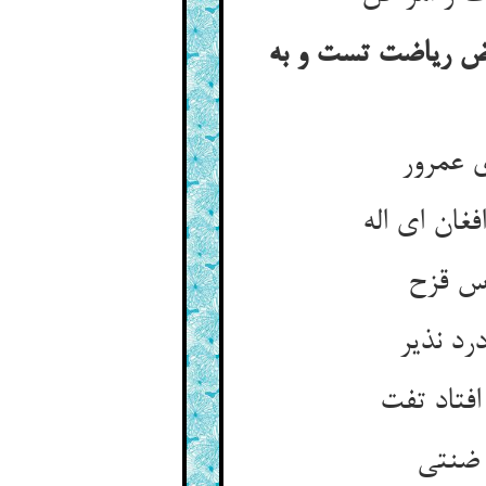
وض ریاضت تست و به
 عمرور
فغان ای اله
وس قزح
رد نذیر
فتاد تفت
 ضنتی