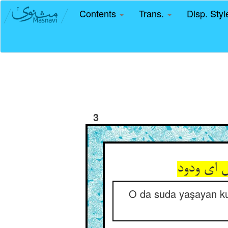
Contents
Trans.
Disp. Sty
3
 ای ودود
O da suda yaşayan kuş