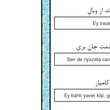
 از وبال
Ey insan
دمت جان بری
Sen de riyazata canl
امیار
Ey bahtı yaver kişi, g