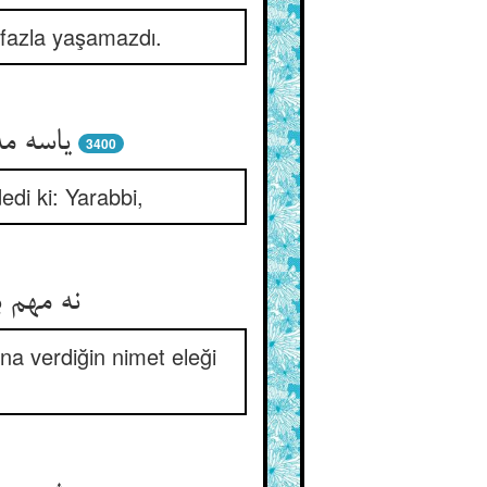
n fazla yaşamazdı.
یاسه مه
3400
edi ki: Yarabbi,
نه مهم 
na verdiğin nimet eleği