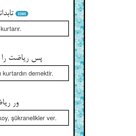
تابدا
3395
kurtarır.
پس ریاضت را 
ı kurtardın demektir.
ور ریا
koy, şükranelikler ver.