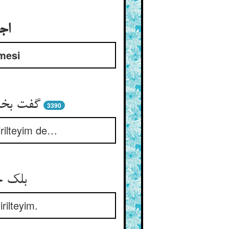
اج
tmesi
گفت بخشی
3390
irilteyim de…
بلک ج
rilteyim.