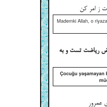
 ز امر کن
Mademki Allah, o riyazat
وض ریاضت تست و به
Çocuğu yaşamayan kad
müc
 عمرور