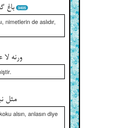
باغ گ
3405
nimetlerin de aslıdır,
ورنه لا 
ştir.
مثل نب
koku alsın, anlasın diye