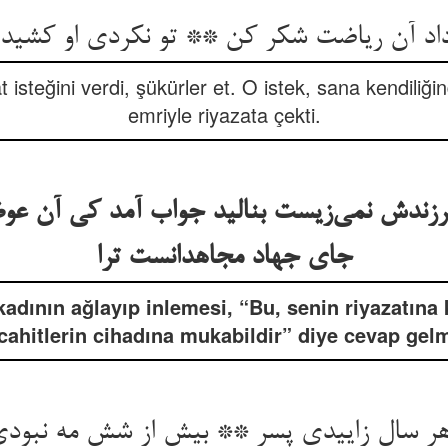
د آن ریاضت شکر کن ** تو نکردی او کشیدت
 isteğini verdi, şükürler et. O istek, sana kendiliğ
emriyle riyazata çekti.
زندش نمی‌زیست بنالید جواب آمد کی آن ع
جای جهاد مجاهدانست ترا
ının ağlayıp inlemesi, “Bu, senin riyazatına kar
ahitlerin cihadına mukabildir” diye cevap gel
هر سال زاییدی پسر ** بیش از شش مه نبودی