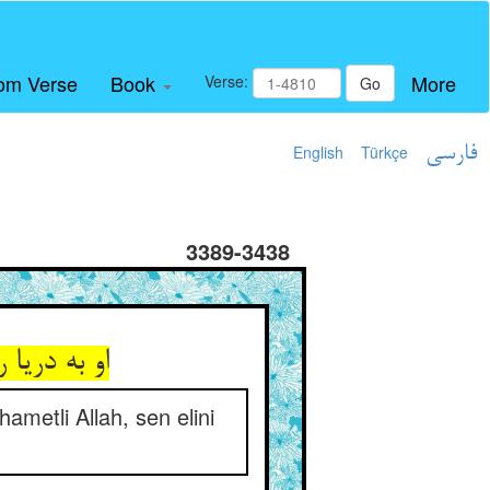
om Verse
Book
More
Verse:
Go
English
Türkçe
فارسی
3389-3438
او به دری
metli Allah, sen elini