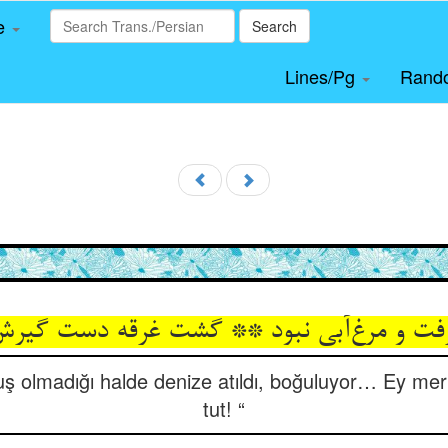
le
Search
Lines/Pg
Rand
ا رفت و مرغ‌آبی نبود ** گشت غرقه دست گیرش
 olmadığı halde denize atıldı, boğuluyor… Ey merha
tut! “