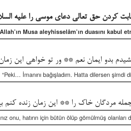
ابت کردن حق تعالی دعای موسی را علیه السلا
Allah’ın Musa aleyhisselâm’ın duasını kabul e
دم بدو ایمان نعم ** ور تو خواهی این زمان
i: “Peki… İmanını bağışladım. Hatta dilersen şimdi d
مله مردگان خاک را ** این زمان زنده کنم بهر
lnız onu, hatırın için bütün ölüp gömülmüş olanları di