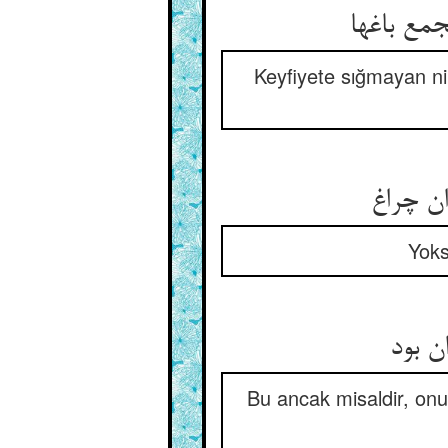
مع باغها
Keyfiyete sığmayan ni
ان چراغ
Yoks
ن بود
Bu ancak misaldir, onun