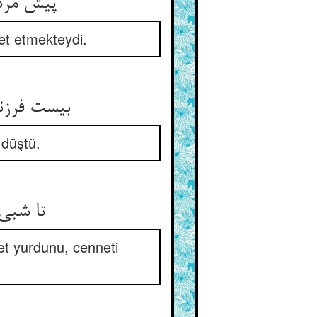
پیش مردا
et etmekteydi.
بیست فرزن
 düştü.
تا شبی
et yurdunu, cenneti