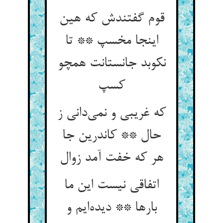
قوم گفتندش که هین
اینجا مخسپ ** تا
نکوبد جانستانت همچو
کسپ
که غریبی و نمی‌دانی ز
حال ** کاندرین جا
هر که خفت آمد زوال
اتفاقی نیست این ما
بارها ** دیده‌ایم و