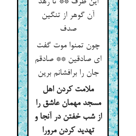
این طرف ** تا رهد
آن گوهر از تنگین
صدف
چون تمنوا موت گفت
ای صادقین ** صادقم
جان را برافشانم برین
ملامت کردن اهل
مسجد مهمان عاشق را
از شب خفتن در آنجا و
تهدید کردن مرورا