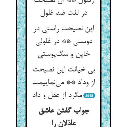
رسول ** آن نصیحت
در لغت ضد غلول
این نصیحت راستی در
دوستی ** در غلولی
خاین و سگ‌پوستی
بی خیانت این نصیحت
از وداد ** می‌نماییمت
مگرد از عقل و داد
3945
جواب گفتن عاشق
عاذلان را