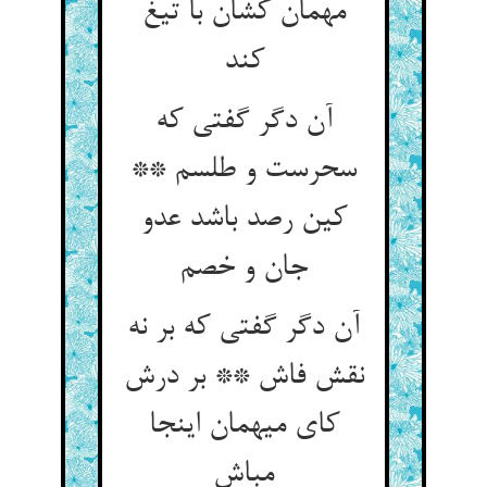
مهمان کشان با تیغ
کند
آن دگر گفتی که
سحرست و طلسم **
کین رصد باشد عدو
جان و خصم
آن دگر گفتی که بر نه
نقش فاش ** بر درش
کای میهمان اینجا
مباش