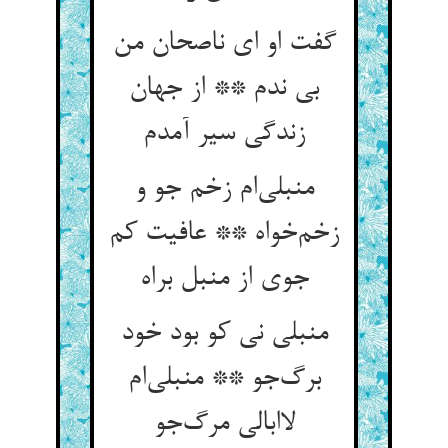
گفت او ای ناصحان من
بی ندم ** از جهان
زندگی سیر آمدم
منبلی‌ام زخم جو و
زخم‌خواه ** عافیت کم
جوی از منبل براه
منبلی نی کو بود خود
برگ‌جو ** منبلی‌ام
لاابالی مرگ‌جو