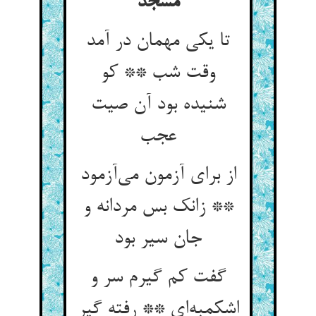
مسجد
تا یکی مهمان در آمد
وقت شب ** کو
شنیده بود آن صیت
عجب
از برای آزمون می‌آزمود
** زانک بس مردانه و
جان سیر بود
گفت کم گیرم سر و
اشکمبه‌ای ** رفته گیر