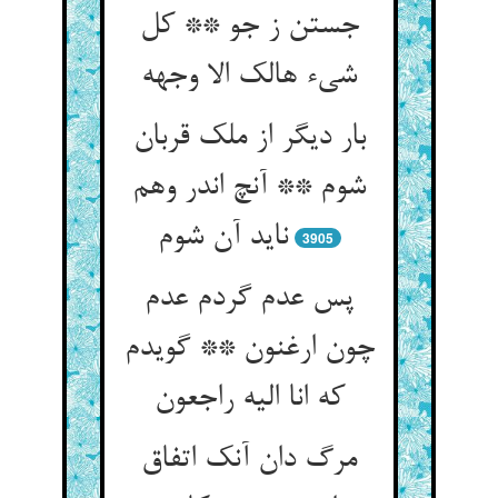
جستن ز جو ** کل
شیء هالک الا وجهه
بار دیگر از ملک قربان
شوم ** آنچ اندر وهم
ناید آن شوم
3905
پس عدم گردم عدم
چون ارغنون ** گویدم
که انا الیه راجعون
مرگ دان آنک اتفاق