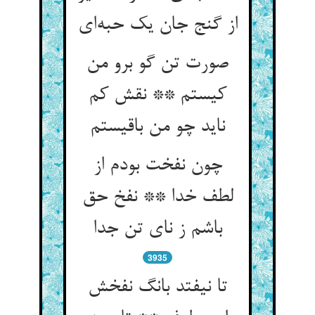
از گنج جان یک حبه‌ای
صورت تن گو برو من
کیستم ** نقش کم
ناید چو من باقیستم
چون نفخت بودم از
لطف خدا ** نفخ حق
باشم ز نای تن جدا
3935
تا نیفتد بانگ نفخش