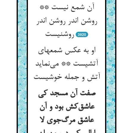
آن شمع نیست **
روشن اندر روشن اندر
روشنیست
3920
او به عکس شمعهای
آتشیست ** می‌نماید
آتش و جمله خوشیست
صفت آن مسجد کی
عاشق‌کش بود و آن
عاشق مرگ‌جوی لا