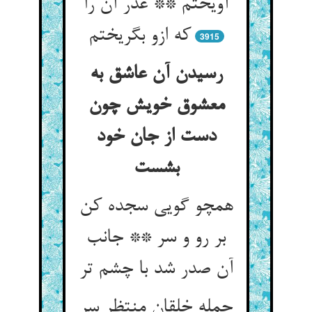
آویختم ** عذر آن را
که ازو بگریختم
3915
رسیدن آن عاشق به
معشوق خویش چون
دست از جان خود
بشست
همچو گویی سجده کن
بر رو و سر ** جانب
آن صدر شد با چشم تر
جمله خلقان منتظر سر