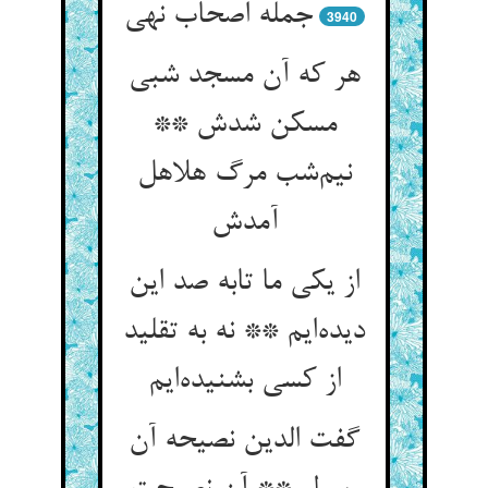
جمله اصحاب نهی
3940
هر که آن مسجد شبی
مسکن شدش **
نیم‌شب مرگ هلاهل
آمدش
از یکی ما تابه صد این
دیده‌ایم ** نه به تقلید
از کسی بشنیده‌ایم
گفت الدین نصیحه آن