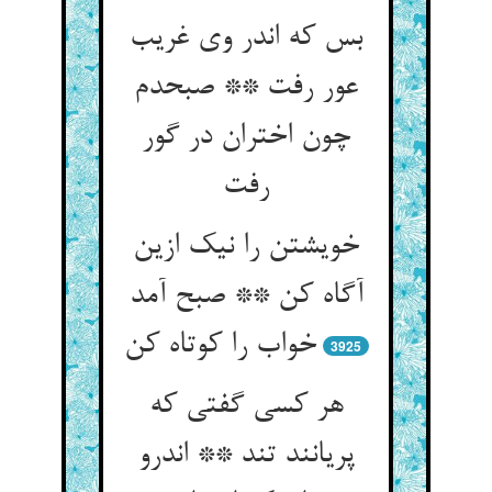
بس که اندر وی غریب
عور رفت ** صبحدم
چون اختران در گور
رفت
خویشتن را نیک ازین
آگاه کن ** صبح آمد
خواب را کوتاه کن
3925
هر کسی گفتی که
پریانند تند ** اندرو