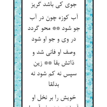
جوی کی باشد گریز
آب کوزه چون در آب
جو شود ** محو گردد
در وی و جو او شود
وصف او فانی شد و
ذاتش بقا ** زین
سپس نه کم شود نه
بدلقا
خویش را بر نخل او