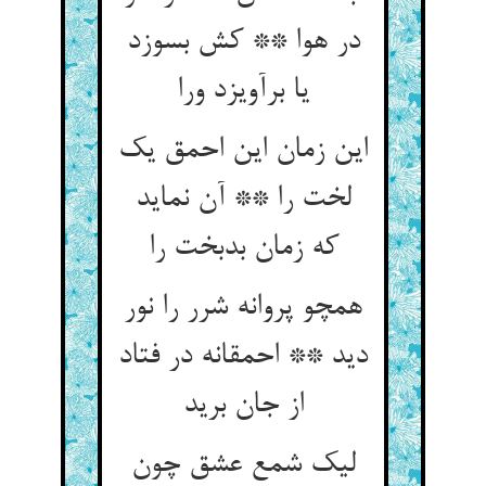
در هوا ** کش بسوزد
یا برآویزد ورا
این زمان این احمق یک
لخت را ** آن نماید
که زمان بدبخت را
همچو پروانه شرر را نور
دید ** احمقانه در فتاد
از جان برید
لیک شمع عشق چون