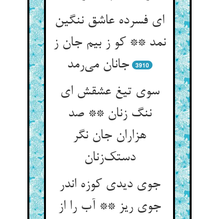
ای فسرده عاشق ننگین
نمد ** کو ز بیم جان ز
جانان می‌رمد
3910
سوی تیغ عشقش ای
ننگ زنان ** صد
هزاران جان نگر
دستک‌زنان
جوی دیدی کوزه اندر
جوی ریز ** آب را از