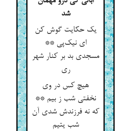
ابالی کی درو مهمان
شد
یک حکایت گوش کن
ای نیک‌پی **
مسجدی بد بر کنار شهر
ری
هیچ کس در وی
نخفتی شب ز بیم **
که نه فرزندش شدی آن
شب یتیم