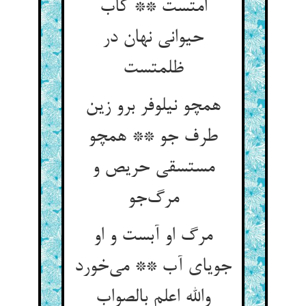
امتست ** کاب
حیوانی نهان در
ظلمتست
همچو نیلوفر برو زین
طرف جو ** همچو
مستسقی حریص و
مرگ‌جو
مرگ او آبست و او
جویای آب ** می‌خورد
والله اعلم بالصواب