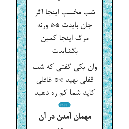
شب مخسپ اینجا اگر
جان بایدت ** ورنه
مرگ اینجا کمین
بگشایدت
وان یکی گفتی که شب
قفلی نهید ** غافلی
کاید شما کم ره دهید
3930
مهمان آمدن در آن