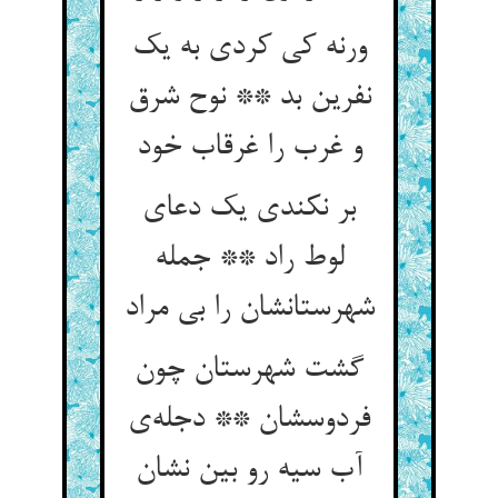
ورنه کی کردی به یک
نفرین بد ** نوح شرق
و غرب را غرقاب خود
بر نکندی یک دعای
لوط راد ** جمله
شهرستانشان را بی مراد
گشت شهرستان چون
فردوسشان ** دجله‌ی
آب سیه رو بین نشان