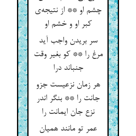
چشم او ** از نتیجه‌ی
کبر او و خشم او
سر بریدن واجب آید
مرغ را ** کو بغیر وقت
جنباند درا
هر زمان نزعیست جزو
جانت را ** بنگر اندر
نزع جان ایمانت را
عمر تو مانند همیان