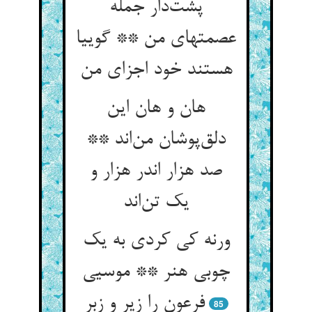
پشت‌دار جمله
عصمتهای من ** گوییا
هستند خود اجزای من
هان و هان این
دلق‌پوشان من‌اند **
صد هزار اندر هزار و
یک تن‌اند
ورنه کی کردی به یک
چوبی هنر ** موسیی
فرعون را زیر و زبر
85