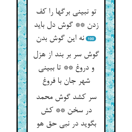
تو نبینی برگها را کف
زدن ** گوش دل باید
نه این گوش بدن
100
گوش سر بر بند از هزل
و دروغ ** تا ببینی
شهر جان با فروغ
سر کشد گوش محمد
در سخن ** کش
بگوید در نبی حق هو