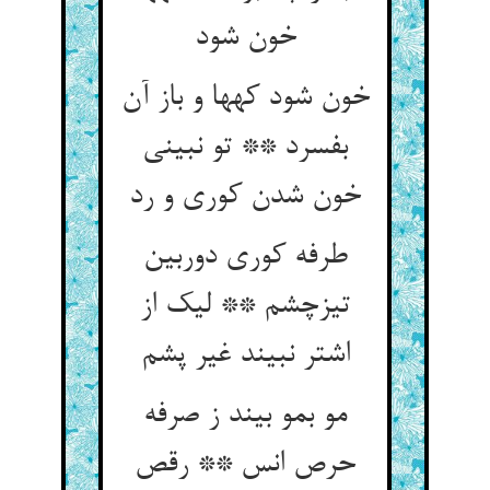
خون شود
خون شود کهها و باز آن
بفسرد ** تو نبینی
خون شدن کوری و رد
طرفه کوری دوربین
تیزچشم ** لیک از
اشتر نبیند غیر پشم
مو بمو بیند ز صرفه
حرص انس ** رقص