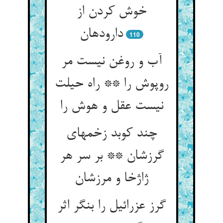
خوش کردن از
دارودهان
110
آب و روغن نیست مر
روپوش را ** راه حیلت
نیست عقل و هوش را
چند کوبد زخمهای
گرزشان ** بر سر هر
ژاژخا و مرزشان
گرز عزرائیل را بنگر اثر