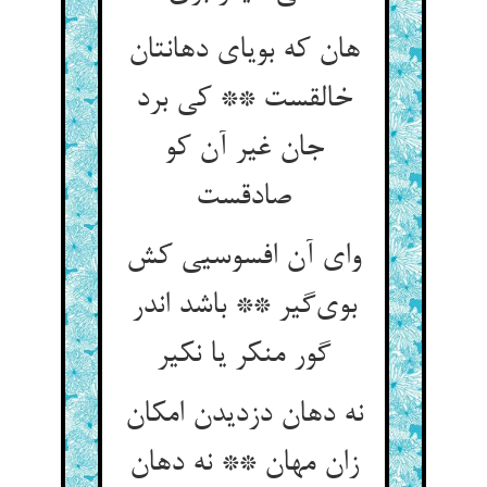
هان که بویای دهانتان
خالقست ** کی برد
جان غیر آن کو
صادقست
وای آن افسوسیی کش
بوی‌گیر ** باشد اندر
گور منکر یا نکیر
نه دهان دزدیدن امکان
زان مهان ** نه دهان