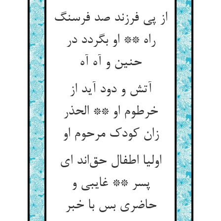
از پی فرزند صد فرسنگ
راه ** او بگردد در
حنین و آه آه
آتش و دود آید از
خرطوم او ** الحذر
زان کودک مرحوم او
اولیا اطفال حق‌اند ای
پسر ** غایبی و
حاضری بس با خبر