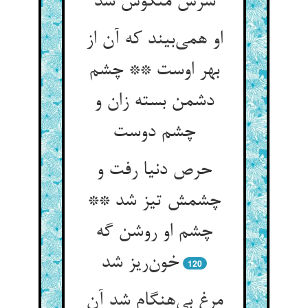
سرش منکوس شد
او همی‌بیند که آن از
بهر اوست ** چشم
دشمن بسته زان و
چشم دوست
حرص دنیا رفت و
چشمش تیز شد **
چشم او روشن گه
خون‌ریز شد
120
مرغ بی‌هنگام شد آن