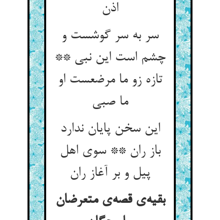
اذن
سر به سر گوشست و
چشم است این نبی **
تازه زو ما مرضعست او
ما صبی
این سخن پایان ندارد
باز ران ** سوی اهل
پیل و بر آغاز ران
بقیه‌ی قصه‌ی متعرضان