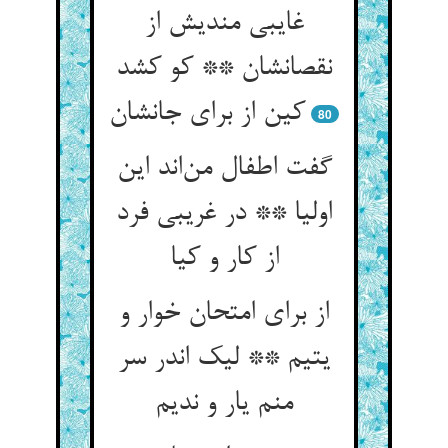
غایبی مندیش از
نقصانشان ** کو کشد
کین از برای جانشان
80
گفت اطفال من‌اند این
اولیا ** در غریبی فرد
از کار و کیا
از برای امتحان خوار و
یتیم ** لیک اندر سر
منم یار و ندیم