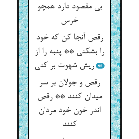
بی مقصود دارد همچو
خرس
رقص آنجا کن که خود
را بشکنی ** پنبه را از
ریش شهوت بر کنی
95
رقص و جولان بر سر
میدان کنند ** رقص
اندر خون خود مردان
کنند