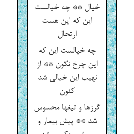
خیال ** چه خیالست
این که این هست
ارتحال
چه خیالست این که
این چرخ نگون ** از
نهیب این خیالی شد
کنون
گرزها و تیغها محسوس
شد ** پیش بیمار و