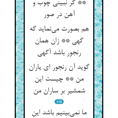
** گر نبینی چوب و
آهن در صور
هم بصورت می‌نماید گه
گهی ** زان همان
رنجور باشد آگهی
گوید آن رنجور ای یاران
من ** چیست این
شمشیر بر ساران من
115
ما نمی‌بینیم باشد این