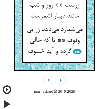
زرست ** روز و شب
مانند دینار اشمرست
می‌شمارد می‌دهد زر بی
وقوف ** تا که خالی
گردد و آید خسوف
125
masnavi.net
2015-2026