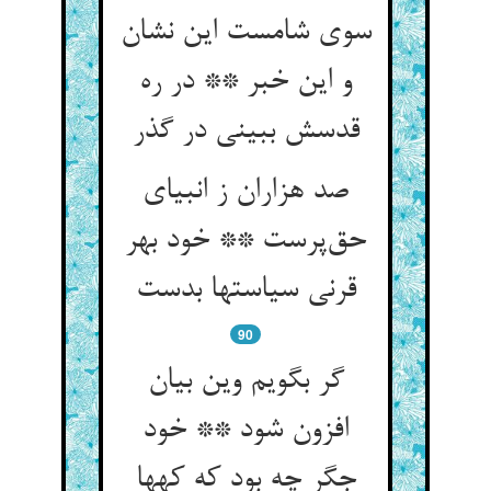
سوی شامست این نشان
و این خبر ** در ره
قدسش ببینی در گذر
صد هزاران ز انبیای
حق‌پرست ** خود بهر
قرنی سیاستها بدست
90
گر بگویم وین بیان
افزون شود ** خود
جگر چه بود که کهها