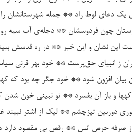
ی یک دعای لوط راد ** جمله شهرستانشان را ب
ان چون فردوسشان ** دجله‌ی آب سیه رو 
 این نشان و این خبر ** در ره قدسش ببین
ان ز انبیای حق‌پرست ** خود بهر قرنی سیا
ن بیان افزون شود ** خود جگر چه بود که که
هها و باز آن بفسرد ** تو نبینی خون شدن ک
ری دوربین تیزچشم ** لیک از اشتر نبیند غ
د ز صرفه حرص انس ** رقص بی مقصود دارد