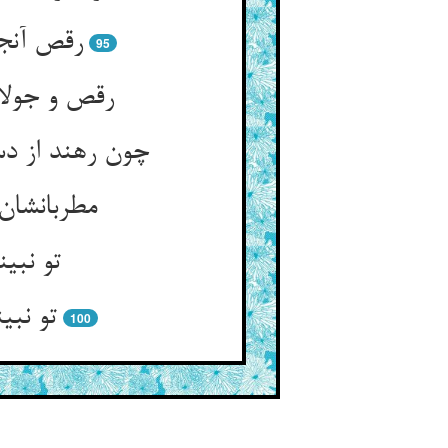
رقص آنجا
95
رقص و جولا
چون رهند از د
مطربانشان
تو نبی
تو نبی
100