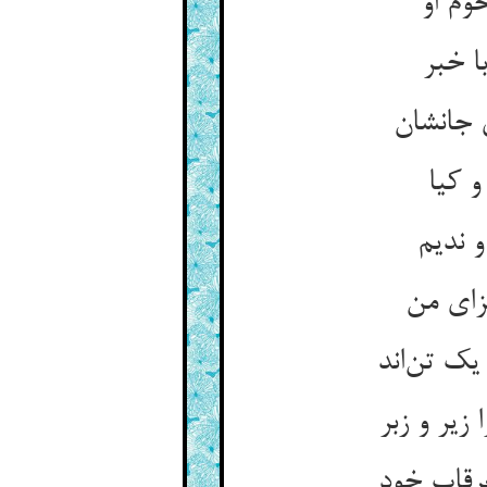
وم او
ا خبر
 جانشان
و کیا
و ندیم
زای من
یک تن‌اند
یر و زبر
رقاب خود