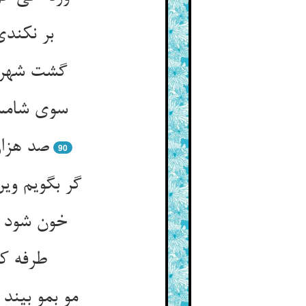
بر نکند
گشت شهرست
سوی شامست
صد هزار
90
گر بگویم وی
خون شود ک
طرفه کو
مو بمو بین