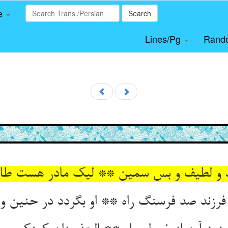
le
Search
Lines/Pg
Rand
 و لطیف و بس سمین ** لیک مادر هست طا
 فرزند صد فرسنگ راه ** او بگردد در حنین و آ