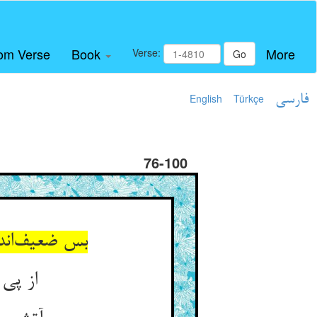
om Verse
Book
More
Verse:
Go
فارسی
Türkçe
English
76-100
بس ضعیف‌اند
از پی