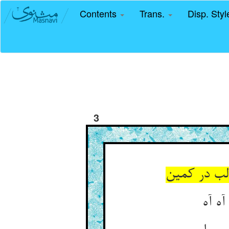
Contents
Trans.
Disp. Sty
3
لب در کمین
ه آه