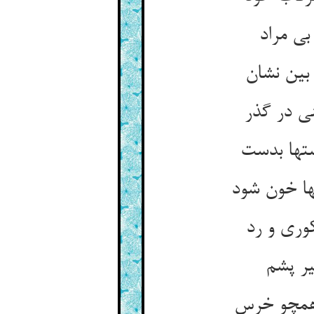
ی مراد
بین نشان
ی در گذر
ستها بدست
ها خون شود
وری و رد
یر پشم
 همچو خرس