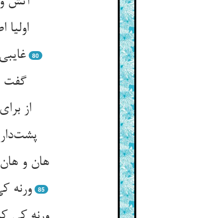
آتش و 
اولیا 
غایبی
80
گفت اط
از برای
پشت‌دار
هان و هان 
ورنه ک
85
ورنه کی ک