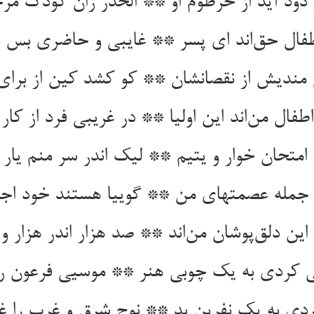
دود آید از خرطوم او ** الحذر زان کودک مرح
اطفال حق‌اند ای پسر ** غایبی و حاضری بس ب
 مندیش از نقصانشان ** کو کشد کین از برای
فال من‌اند این اولیا ** در غریبی فرد از کار 
 امتحان خوار و یتیم ** لیک اندر سر منم یار 
 جمله عصمتهای من ** گوییا هستند خود اج
این دلق‌پوشان من‌اند ** صد هزار اندر هزار و 
ی کردی به یک چوبی هنر ** موسیی فرعون را ز
ردی به یک نفرین بد ** نوح شرق و غرب را غ