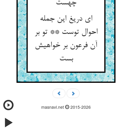
چهست
ای دریغ این جمله
احوال توست ** تو بر
آن فرعون بر خواهیش
بست
masnavi.net
2015-2026