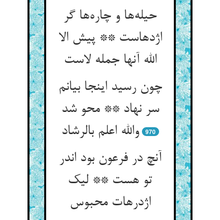
حیله‌ها و چاره‌ها گر
اژدهاست ** پیش الا
الله آنها جمله لاست
چون رسید اینجا بیانم
سر نهاد ** محو شد
والله اعلم بالرشاد
970
آنچ در فرعون بود اندر
تو هست ** لیک
اژدرهات محبوس