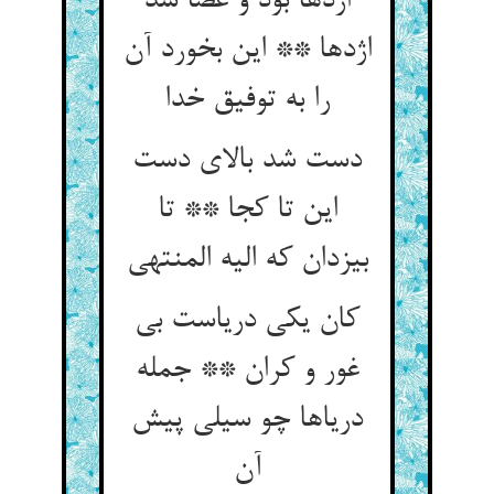
اژدها بود و عصا شد
اژدها ** این بخورد آن
را به توفیق خدا
دست شد بالای دست
این تا کجا ** تا
بیزدان که الیه المنتهی
کان یکی دریاست بی
غور و کران ** جمله
دریاها چو سیلی پیش
آن