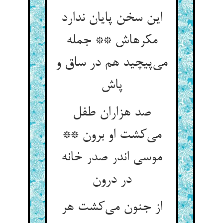
این سخن پایان ندارد
مکرهاش ** جمله
می‌پیچید هم در ساق و
پاش
صد هزاران طفل
می‌کشت او برون **
موسی اندر صدر خانه
در درون
از جنون می‌کشت هر