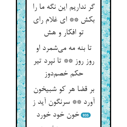
گر نداریم این نگه ما را
بکش ** ای غلام رای
تو افکار و هش
تا بنه مه می‌شمرد او
روز روز ** تا نپرد تیر
حکم خصم‌دوز
بر قضا هر کو شبیخون
آورد ** سرنگون آید ز
خون خود خورد
935