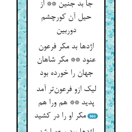
جا بد جنین ** از
حیل آن کورچشم
دوربین
اژدها بد مکر فرعون
عنود ** مکر شاهان
جهان را خورده بود
لیک ازو فرعون‌تر آمد
پدید ** هم ورا هم
مکر او را در کشید
965