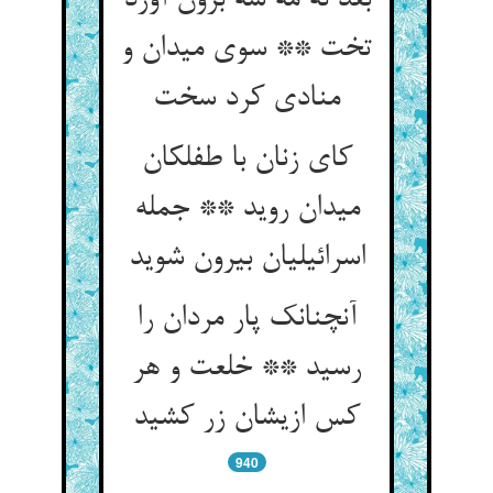
بعد نه مه شه برون آورد
تخت ** سوی میدان و
منادی کرد سخت
کای زنان با طفلکان
میدان روید ** جمله
اسرائیلیان بیرون شوید
آنچنانک پار مردان را
رسید ** خلعت و هر
کس ازیشان زر کشید
940