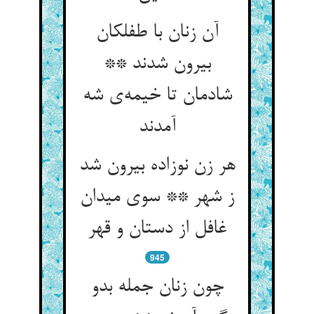
آن زنان با طفلکان
بیرون شدند **
شادمان تا خیمه‌ی شه
آمدند
هر زن نوزاده بیرون شد
ز شهر ** سوی میدان
غافل از دستان و قهر
945
چون زنان جمله بدو