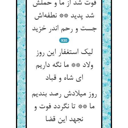
فوت شد از ما و حملش
شد پدید ** نطفه‌اش
جست و رحم اندر خزید
930
لیک استغفار این روز
ولاد ** ما نگه داریم
ای شاه و قباد
روز میلادش رصد بندیم
ما ** تا نگردد فوت و
نجهد این قضا