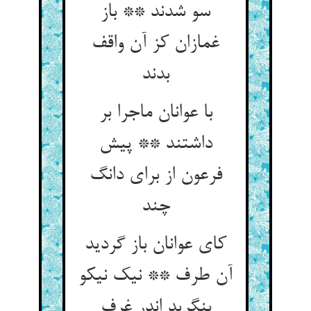
سو شدند ** باز
غمازان کز آن واقف
بدند
با عوانان ماجرا بر
داشتند ** پیش
فرعون از برای دانگ
چند
کای عوانان باز گردید
آن طرف ** نیک نیکو
بنگرید اندر غرف