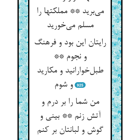
می‌برید ** مملکتها را
مسلم می‌خورید
رایتان این بود و فرهنگ
و نجوم **
طبل‌خوارانید و مکارید
و شوم
925
من شما را بر درم و
آتش زنم ** بینی و
گوش و لبانتان بر کنم