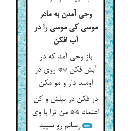
وحی آمدن به مادر
موسی کی موسی را در
آب افکن
باز وحی آمد که در
آبش فکن ** روی در
اومید دار و مو مکن
در فکن در نیلش و کن
اعتماد ** من ترا با وی
رسانم رو سپید
960