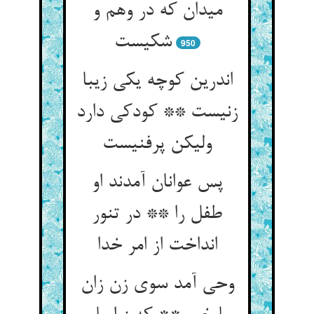
میدان که در وهم و
شکیست
950
اندرین کوچه یکی زیبا
زنیست ** کودکی دارد
ولیکن پرفنیست
پس عوانان آمدند او
طفل را ** در تنور
انداخت از امر خدا
وحی آمد سوی زن زان