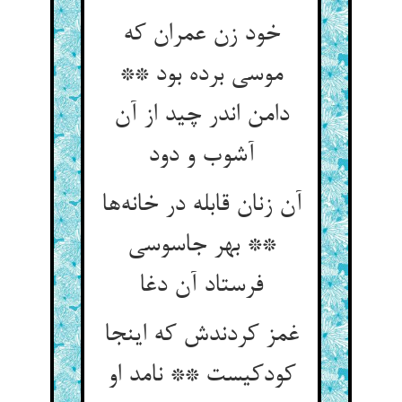
خود زن عمران که
موسی برده بود **
دامن اندر چید از آن
آشوب و دود
آن زنان قابله در خانه‌ها
** بهر جاسوسی
فرستاد آن دغا
غمز کردندش که اینجا
کودکیست ** نامد او