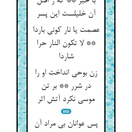
با خبر ** که ز اصل
آن خلیلست این پسر
عصمت یا نار کونی باردا
** لا تکون النار حرا
شاردا
زن بوحی انداخت او را
در شرر ** بر تن
موسی نکرد آتش اثر
955
پس عوانان بی مراد آن