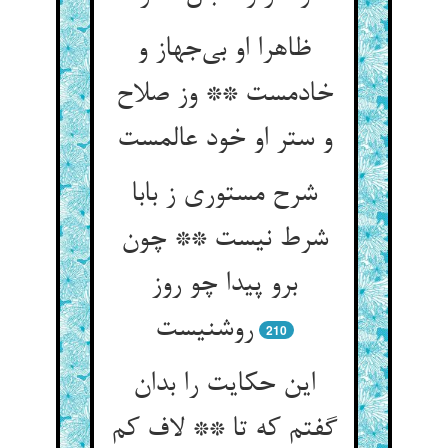
ظاهرا او بی‌جهاز و
خادمست ** وز صلاح
و ستر او خود عالمست
شرح مستوری ز بابا
شرط نیست ** چون
برو پیدا چو روز
روشنیست
210
این حکایت را بدان
گفتم که تا ** لاف کم