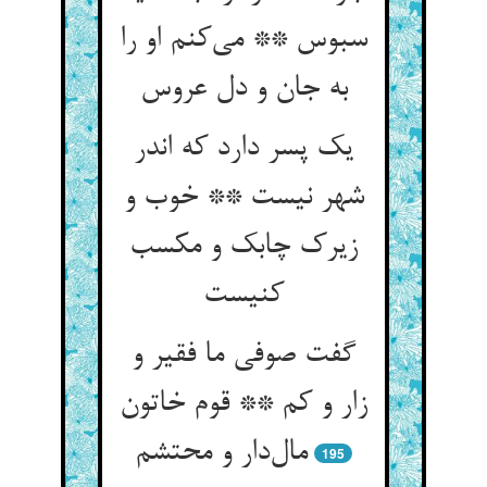
سبوس ** می‌کنم او را
به جان و دل عروس
یک پسر دارد که اندر
شهر نیست ** خوب و
زیرک چابک و مکسب
کنیست
گفت صوفی ما فقیر و
زار و کم ** قوم خاتون
مال‌دار و محتشم
195