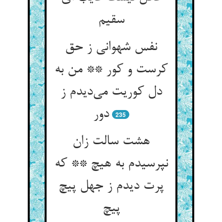
سقیم
نفس شهوانی ز حق
کرست و کور ** من به
دل کوریت می‌دیدم ز
دور
235
هشت سالت زان
نپرسیدم به هیچ ** که
پرت دیدم ز جهل پیچ
پیچ