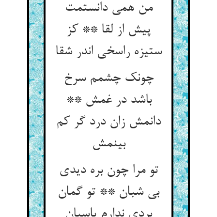
من همی دانستمت
پیش از لقا ** کز
ستیزه راسخی اندر شقا
چونک چشمم سرخ
باشد در غمش **
دانمش زان درد گر کم
بینمش
تو مرا چون بره دیدی
بی شبان ** تو گمان
بردی ندارم پاسبان