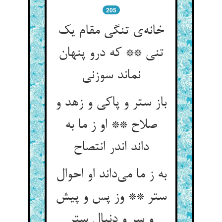
205
خانه‌ی تنگی مقام یک
تنی ** که درو پنهان
نماند سوزنی
باز ستر و پاکی و زهد و
صلاح ** او ز ما به
داند اندر انتصاح
به ز ما می‌داند او احوال
ستر ** وز پس و پیش
و سر و دنبال ستر