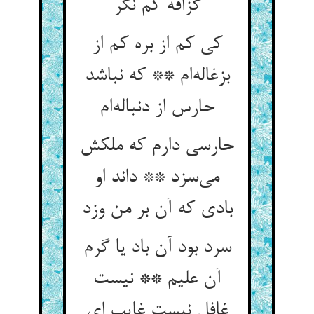
گزافه کم نگر
کی کم از بره کم از
بزغاله‌ام ** که نباشد
حارس از دنباله‌ام
حارسی دارم که ملکش
می‌سزد ** داند او
بادی که آن بر من وزد
سرد بود آن باد یا گرم
آن علیم ** نیست
غافل نیست غایب ای