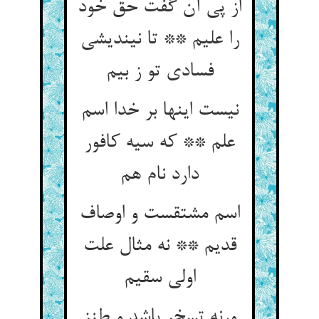
از پی آن گفت حق خود
را علیم ** تا نیندیشی
فسادی تو ز بیم
نیست اینها بر خدا اسم
علم ** که سیه کافور
دارد نام هم
اسم مشتقست و اوصاف
قدیم ** نه مثال علت
اولی سقیم
ورنه تسخر باشد و طنز