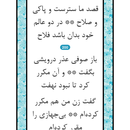
قصد ما سترست و پاکی
و صلاح ** در دو عالم
خود بدان باشد فلاح
200
باز صوفی عذر درویشی
بگفت ** و آن مکرر
کرد تا نبود نهفت
گفت زن من هم مکرر
کرده‌ام ** بی‌جهازی را
مقرر کرده‌ام