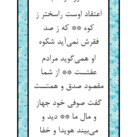
اعتقاد اوست راسختر ز
کوه ** که ز صد
فقرش نمی‌آید شکوه
او همی‌گوید مرادم
عفتست ** از شما
مقصود صدق و همتست
گفت صوفی خود جهاز
و مال ما ** دید و
می‌بیند هویدا و خفا