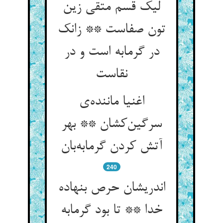
لیک قسم متقی زین
تون صفاست ** زانک
در گرمابه است و در
نقاست
اغنیا ماننده‌ی
سرگین‌کشان ** بهر
آتش کردن گرمابه‌بان
240
اندریشان حرص بنهاده
خدا ** تا بود گرمابه