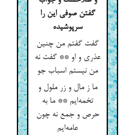
و صلاحست و جواب
گفتن صوفی این را
سرپوشیده
گفت گفتم من چنین
عذری و او ** گفت نه
من نیستم اسباب جو
ما ز مال و زر ملول و
تخمه‌ایم ** ما به
حرص و جمع نه چون
عامه‌ایم