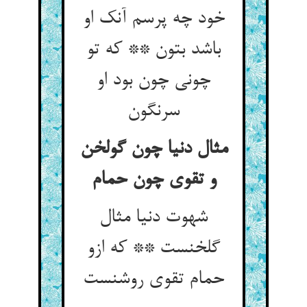
خود چه پرسم آنک او
باشد بتون ** که تو
چونی چون بود او
سرنگون
مثال دنیا چون گولخن
و تقوی چون حمام
شهوت دنیا مثال
گلخنست ** که ازو
حمام تقوی روشنست