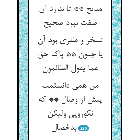
مدیح ** تا ندارد آن
صفت نبود صحیح
تسخر و طنزی بود آن
یا جنون ** پاک حق
عما یقول الظالمون
من همی دانستمت
پیش از وصال ** که
نکورویی ولیکن
بدخصال
225