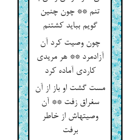
تنم ** چون چنین
گویم بباید کشتنم
چون وصیت کرد آن
آزادمرد ** هر مریدی
کاردی آماده کرد
مست گشت او باز از آن
سغراق زفت ** آن
وصیتهاش از خاطر
برفت