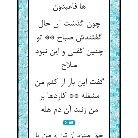
ها فاعبدون
چون گذشت آن حال
گفتندش صباح ** تو
چنین گفتی و این نبود
صلاح
گفت این بار ار کنم من
مشغله ** کاردها بر
من زنید آن دم هله
2105
حق منزه از تن و من با