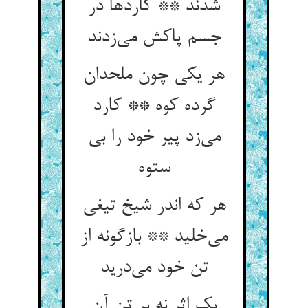
شدند ** کاردها در
جسم پاکش می‌زدند
هر یکی چون ملحدان
گرده کوه ** کارد
می‌زد پیر خود را بی
ستوه
هر که اندر شیخ تیغی
می‌خلید ** بازگونه از
تن خود می‌درید
یک اثر نه بر تن آن