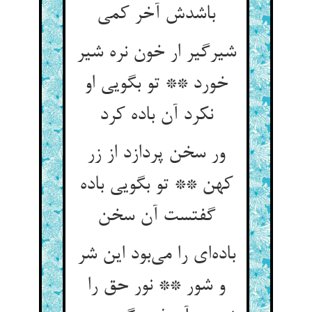
باشدش آخر کمی
شیرگیر ار خون نره شیر
خورد ** تو بگویی او
نکرد آن باده کرد
ور سخن پردازد از زر
کهن ** تو بگویی باده
گفتست آن سخن
باده‌ای را می‌بود این شر
و شور ** نور حق را