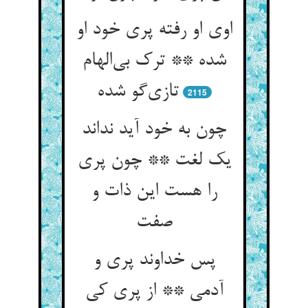
اوی او رفته پری خود او
شده ** ترک بی‌الهام
تازی‌گو شده
2115
چون به خود آید نداند
یک لغت ** چون پری
را هست این ذات و
صفت
پس خداوند پری و
آدمی ** از پری کی