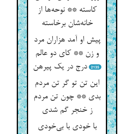
کاسته ** نوحه‌ها از
خانه‌شان برخاسته
پیش او آمد هزاران مرد
و زن ** کای دو عالم
درج در یک پیرهن
2135
این تن تو گر تن مردم
بدی ** چون تن مردم
ز خنجر گم شدی
با خودی با بی‌خودی