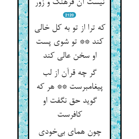
نیست آن فرهنگ و زور
2120
که ترا از تو به کل خالی
کند ** تو شوی پست
او سخن عالی کند
گر چه قرآن از لب
پیغامبرست ** هر که
گوید حق نگفت او
کافرست
چون همای بی‌خودی