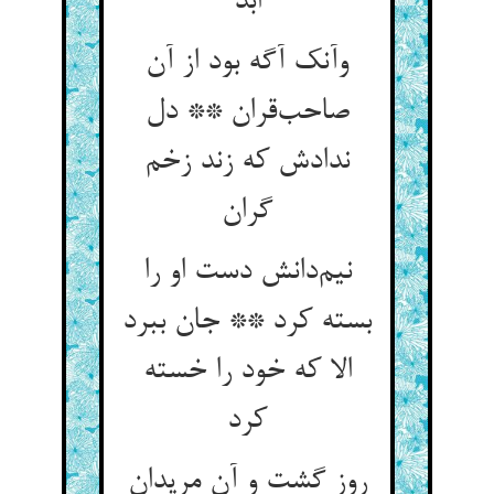
ابد
وآنک آگه بود از آن
صاحب‌قران ** دل
ندادش که زند زخم
گران
نیم‌دانش دست او را
بسته کرد ** جان ببرد
الا که خود را خسته
کرد
روز گشت و آن مریدان