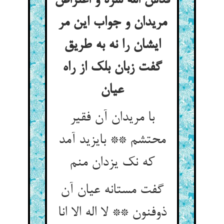
قدس الله سره و اعتراض
مریدان و جواب این مر
ایشان را نه به طریق
گفت زبان بلک از راه
عیان
با مریدان آن فقیر
محتشم ** بایزید آمد
که نک یزدان منم
گفت مستانه عیان آن
ذوفنون ** لا اله الا انا