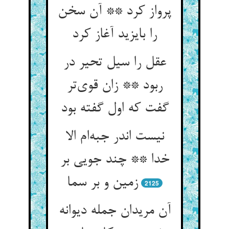
پرواز کرد ** آن سخن
را بایزید آغاز کرد
عقل را سیل تحیر در
ربود ** زان قوی‌تر
گفت که اول گفته بود
نیست اندر جبه‌ام الا
خدا ** چند جویی بر
زمین و بر سما
2125
آن مریدان جمله دیوانه