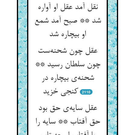
نقل آمد عقل او آواره
شد ** صبح آمد شمع
او بیچاره شد
عقل چون شحنه‌ست
چون سلطان رسید **
شحنه‌ی بیچاره در
کنجی خزید
2110
عقل سایه‌ی حق بود
حق آفتاب ** سایه را