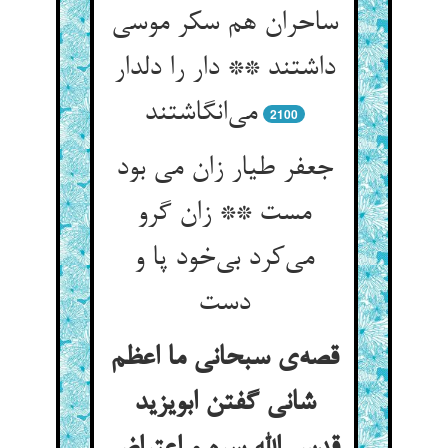
ساحران هم سکر موسی
داشتند ** دار را دلدار
می‌انگاشتند
2100
جعفر طیار زان می بود
مست ** زان گرو
می‌کرد بی‌خود پا و
دست
قصه‌ی سبحانی ما اعظم
شانی گفتن ابویزید