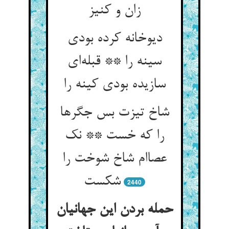
زان و کنیز
دیوخانه کرده بودی
سینه را ** قبله‌ای
سازیده بودی کینه را
شاخ تیزت بس جگرها
را که خست ** نک
عصاام شاخ شوخت را
شکست
2440
حمله بردن این جهانیان