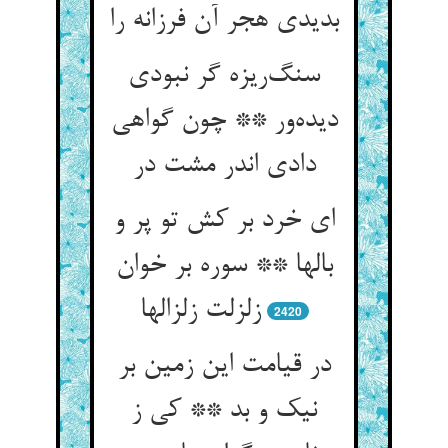
بدیدی هجر آن فرزانه را
سنگ‌ریزه گر نبودی
دیده‌ور ** چون گواهی
دادی اندر مشت در
ای خرد بر کش تو پر و
بالها ** سوره بر خوان
زلزلت زلزالها
2420
در قیامت این زمین بر
نیک و بد ** کی ز