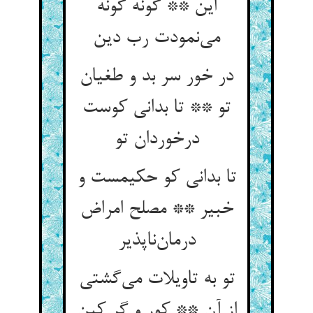
این ** گونه گونه
می‌نمودت رب دین
در خور سر بد و طغیان
تو ** تا بدانی کوست
درخوردان تو
تا بدانی کو حکیمست و
خبیر ** مصلح امراض
درمان‌ناپذیر
تو به تاویلات می‌گشتی
از آن ** کور و گر کین