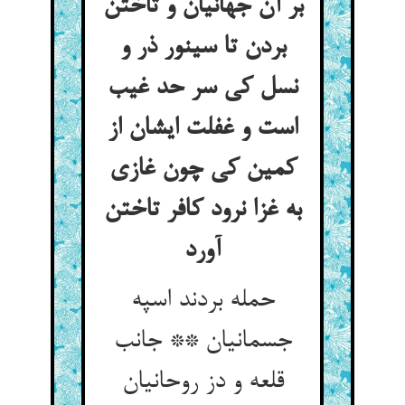
بر آن جهانیان و تاختن
بردن تا سینور ذر و
نسل کی سر حد غیب
است و غفلت ایشان از
کمین کی چون غازی
به غزا نرود کافر تاختن
آورد
حمله بردند اسپه
جسمانیان ** جانب
قلعه و دز روحانیان