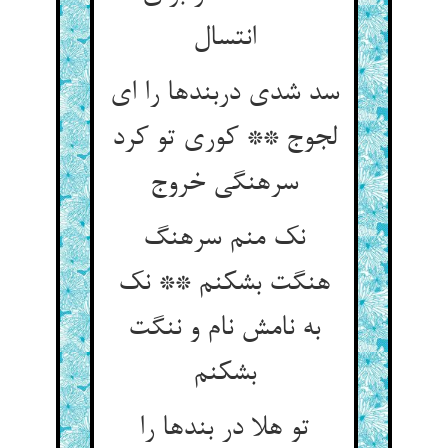
انتسال
سد شدی دربندها را ای
لجوج ** کوری تو کرد
سرهنگی خروج
نک منم سرهنگ
هنگت بشکنم ** نک
به نامش نام و ننگت
بشکنم
تو هلا در بندها را