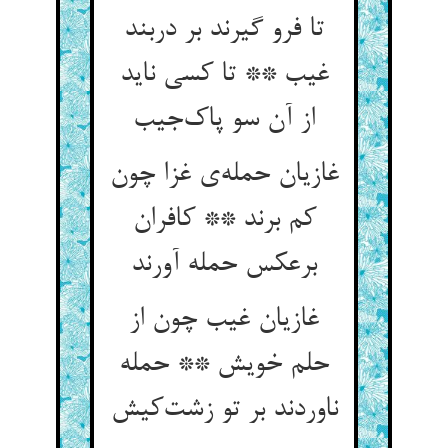
تا فرو گیرند بر دربند
غیب ** تا کسی ناید
از آن سو پاک‌جیب
غازیان حمله‌ی غزا چون
کم برند ** کافران
برعکس حمله آورند
غازیان غیب چون از
حلم خویش ** حمله
ناوردند بر تو زشت‌کیش