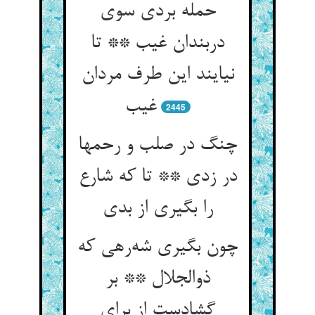
حمله بردی سوی
دربندان غیب ** تا
نیایند این طرف مردان
غیب
2445
چنگ در صلب و رحمها
در زدی ** تا که شارع
را بگیری از بدی
چون بگیری شه‌رهی که
ذوالجلال ** بر
گشادست از برای