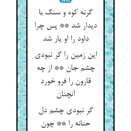
2415
گرنه کوه و سنگ با
دیدار شد ** پس چرا
داود را او یار شد
این زمین را گر نبودی
چشم جان ** از چه
قارون را فرو خورد
آنچنان
گر نبودی چشم دل
حنانه را ** چون