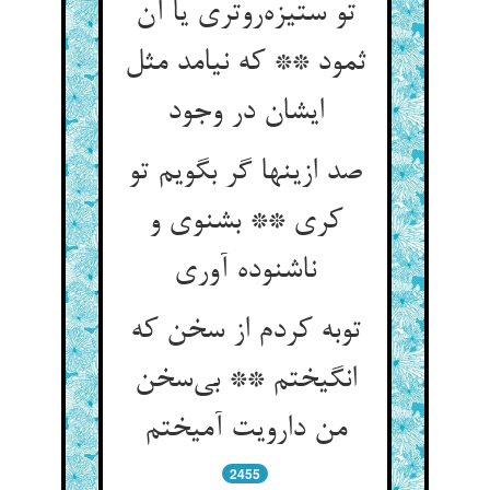
تو ستیزه‌روتری یا آن
ثمود ** که نیامد مثل
ایشان در وجود
صد ازینها گر بگویم تو
کری ** بشنوی و
ناشنوده آوری
توبه کردم از سخن که
انگیختم ** بی‌سخن
من دارویت آمیختم
2455