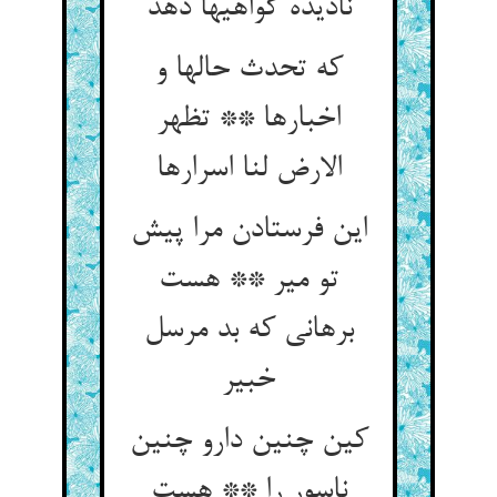
نادیده گواهیها دهد
که تحدث حالها و
اخبارها ** تظهر
الارض لنا اسرارها
این فرستادن مرا پیش
تو میر ** هست
برهانی که بد مرسل
خبیر
کین چنین دارو چنین
ناسور را ** هست