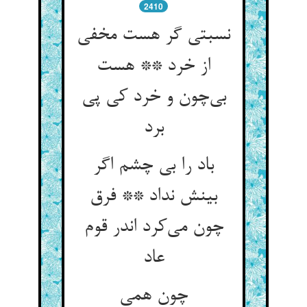
2410
نسبتی گر هست مخفی
از خرد ** هست
بی‌چون و خرد کی پی
برد
باد را بی چشم اگر
بینش نداد ** فرق
چون می‌کرد اندر قوم
عاد
چون همی