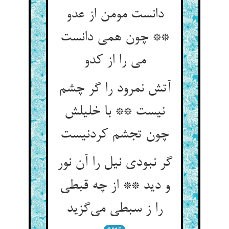
دانست مومن از عدو
** چون همی دانست
می را از کدو
آتش نمرود را گر چشم
نیست ** با خلیلش
چون تجشم کردنیست
گر نبودی نیل را آن نور
و دید ** از چه قبطی
را ز سبطی می‌گزید