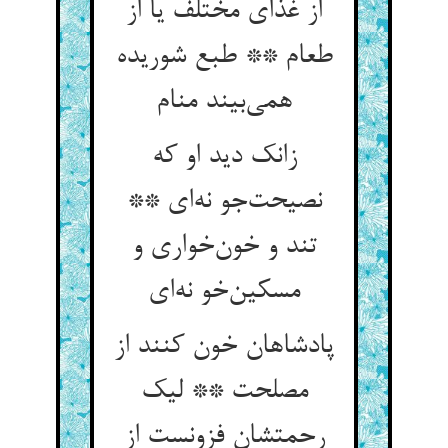
از غذای مختلف یا از
طعام ** طبع شوریده
همی‌بیند منام
زانک دید او که
نصیحت‌جو نه‌ای **
تند و خون‌خواری و
مسکین‌خو نه‌ای
پادشاهان خون کنند از
مصلحت ** لیک
رحمتشان فزونست از