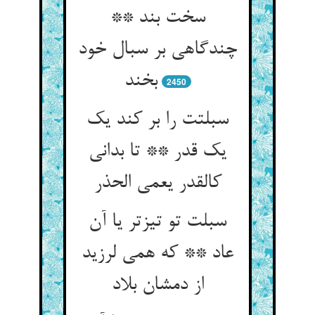
سخت بند **
چندگاهی بر سبال خود
بخند
2450
سبلتت را بر کند یک
یک قدر ** تا بدانی
کالقدر یعمی الحذر
سبلت تو تیزتر یا آن
عاد ** که همی لرزید
از دمشان بلاد