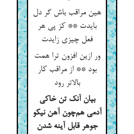
هین مراقب باش گر دل
بایدت ** کز پی هر
فعل چیزی زایدت
ور ازین افزون ترا همت
بود ** از مراقب کار
بالاتر رود
بیان آنک تن خاکی
آدمی هم‌چون آهن نیکو
جوهر قابل آینه شدن