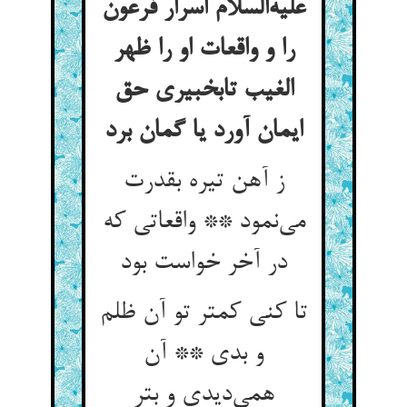
علیه‌السلام اسرار فرعون
را و واقعات او را ظهر
الغیب تابخبیری حق
ایمان آورد یا گمان برد
ز آهن تیره بقدرت
می‌نمود ** واقعاتی که
در آخر خواست بود
تا کنی کمتر تو آن ظلم
و بدی ** آن
همی‌دیدی و بتر