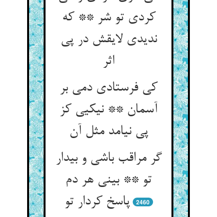
کردی تو شر ** که
ندیدی لایقش در پی
اثر
کی فرستادی دمی بر
آسمان ** نیکیی کز
پی نیامد مثل آن
گر مراقب باشی و بیدار
تو ** بینی هر دم
پاسخ کردار تو
2460