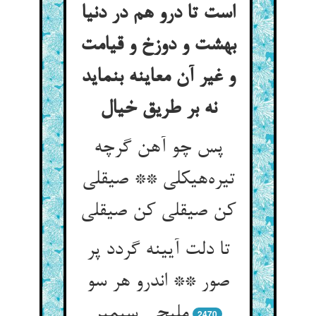
است تا درو هم در دنیا
بهشت و دوزخ و قیامت
و غیر آن معاینه بنماید
نه بر طریق خیال
پس چو آهن گرچه
تیره‌هیکلی ** صیقلی
کن صیقلی کن صیقلی
تا دلت آیینه گردد پر
صور ** اندرو هر سو
ملیحی سیمبر
2470