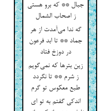
جبال ** که برو هستی
ز اصحاب الشمال
گه ندا می‌آمدت از هر
جماد ** تا ابد فرعون
در دوزخ فتاد
زین بترها که نمی‌گویم
ز شرم ** تا نگردد
طبع معکوس تو گرم
اندکی گفتم به تو ای