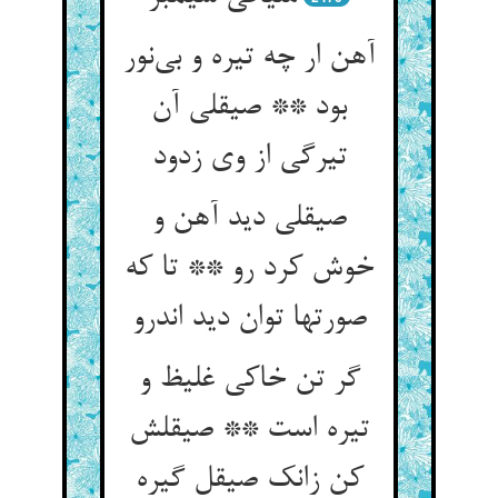
آهن ار چه تیره و بی‌نور
بود ** صیقلی آن
تیرگی از وی زدود
صیقلی دید آهن و
خوش کرد رو ** تا که
صورتها توان دید اندرو
گر تن خاکی غلیظ و
تیره است ** صیقلش
کن زانک صیقل گیره