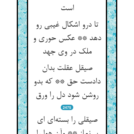
است
تا درو اشکال غیبی رو
دهد ** عکس حوری و
ملک در وی جهد
صیقل عقلت بدان
دادست حق ** که بدو
روشن شود دل را ورق
2475
صیقلی را بسته‌ای ای
بی‌نماز ** وآن هوا را