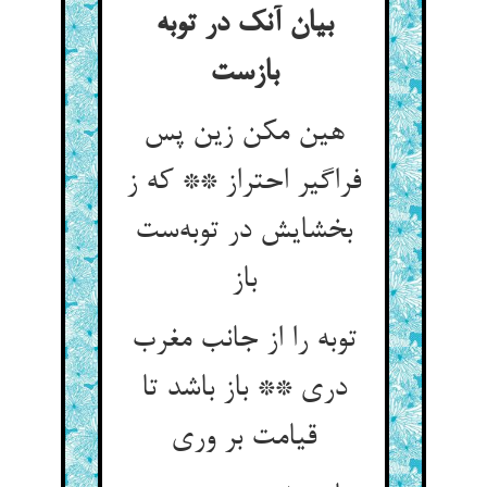
بیان آنک در توبه
بازست
هین مکن زین پس
فراگیر احتراز ** که ز
بخشایش در توبه‌ست
باز
توبه را از جانب مغرب
دری ** باز باشد تا
قیامت بر وری