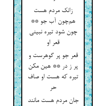
زانک مردم هست
هم‌چون آب جو **
چون شود تیره نبینی
قعر او
قعر جو پر گوهرست و
پر ز در ** هین مکن
تیره که هست او صاف
حر
جان مردم هست مانند