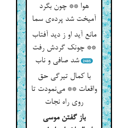
هوا ** چون بگرد
آمیخت شد پرده‌ی سما
مانع آید او ز دید آفتاب
** چونک گردش رفت
شد صافی و ناب
2485
با کمال تیرگی حق
واقعات ** می‌نمودت تا
روی راه نجات
باز گفتن موسی