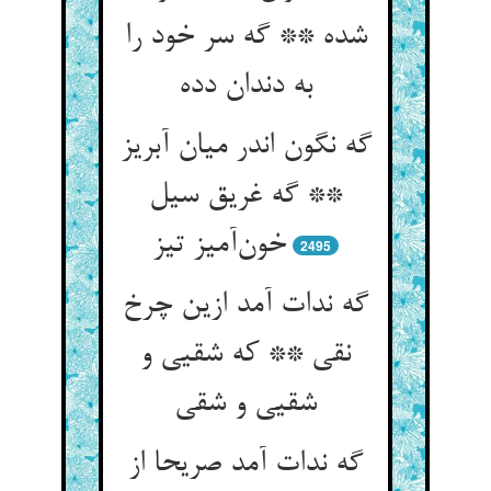
شده ** گه سر خود را
به دندان دده
گه نگون اندر میان آبریز
** گه غریق سیل
خون‌آمیز تیز
2495
گه ندات آمد ازین چرخ
نقی ** که شقیی و
شقیی و شقی
گه ندات آمد صریحا از