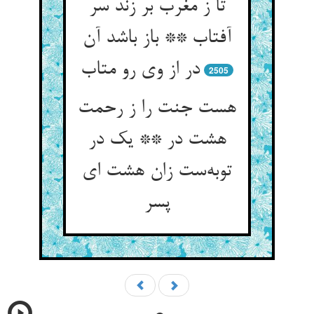
تا ز مغرب بر زند سر
آفتاب ** باز باشد آن
در از وی رو متاب
2505
هست جنت را ز رحمت
هشت در ** یک در
توبه‌ست زان هشت ای
پسر