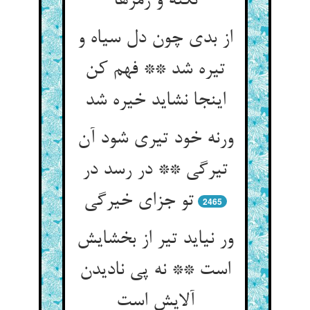
نکته و رمزها
از بدی چون دل سیاه و
تیره شد ** فهم کن
اینجا نشاید خیره شد
ورنه خود تیری شود آن
تیرگی ** در رسد در
تو جزای خیرگی
2465
ور نیاید تیر از بخشایش
است ** نه پی نادیدن
آلایش است