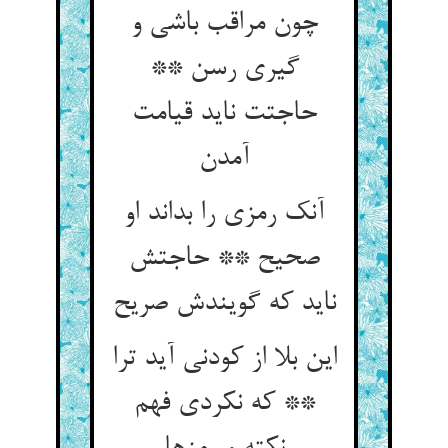
چون مراقب باشی و
گیری رسن **
حاجتت ناید قیامت
آمدن
آنک رمزی را بداند او
صحیح ** حاجتش
ناید که گویندش صریح
این بلا از کودنی آید ترا
** که نکردی فهم