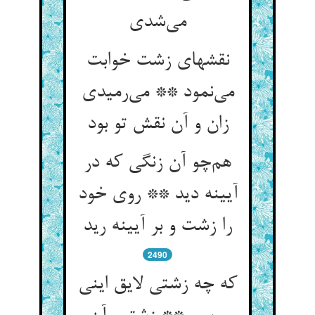
می‌شدی
نقشهای زشت خوابت
می‌نمود ** می‌رمیدی
زان و آن نقش تو بود
هم‌چو آن زنگی که در
آیینه دید ** روی خود
را زشت و بر آیینه رید
2490
که چه زشتی لایق اینی