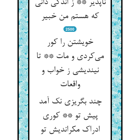
ناپذیر ** ز اندکی دانی
که هستم من خبیر
2500
خویشتن را کور
می‌کردی و مات ** تا
نیندیشی ز خواب و
واقعات
چند بگریزی نک آمد
پیش تو ** کوری
ادراک مکراندیش تو