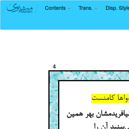
Contents
Trans.
Disp. Sty
4
واها کامنست
نیافریدمشان بهر همین
بینید آن را