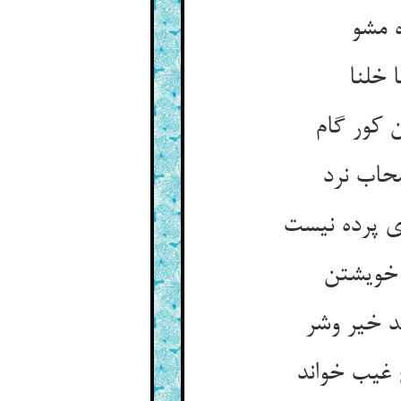
ه مشو
 خلنا
 کور گام
حاب نرد
ی پرده نیست
 خویشتن
د خیر وشر
غیب خواند