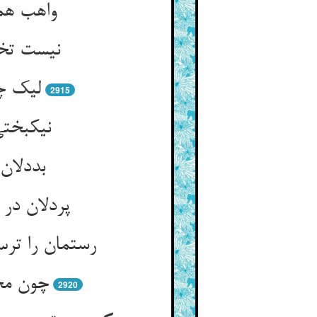
واهب هم
نیست تخص
لیک چو
2915
نیکبختی
بددلان
پردلان در
رستمان را تر
چون محک
2920