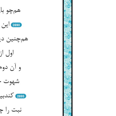
هم‌چو با
این 
2890
هم‌چنین دی
اول ا
و آن دوم
شهوت خو
کندبی
2895
نبت را چ