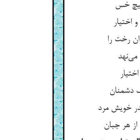
هیچ خس
 اختیار
ان رخت را
می‌نهد
اختیار
ف دشمنان
در خویش مرد
از هر جبان