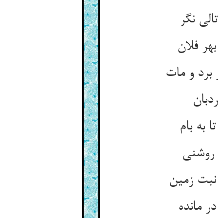
الی نگر
بهر فلان
برد و مات
دبان
 به بام
 روشنی
 نبت زمین
ر مانده