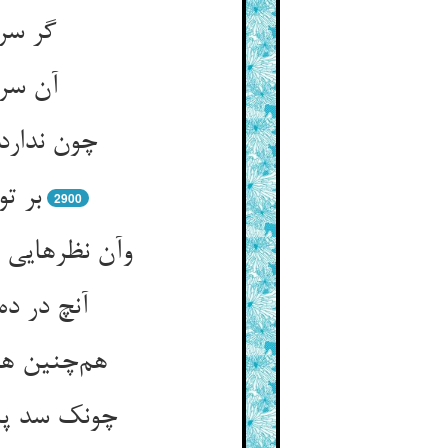
گر سر
آن سرش
چون ندارد
بر ت
2900
وآن نظرهایی 
آنچ در د
هم‌چنین هر
چونک سد پی