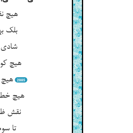
هیچ نق
بلک به
شادی ب
هیچ کوز
هیچ 
2885
هیچ خطا
نقش ظا
تا سوم