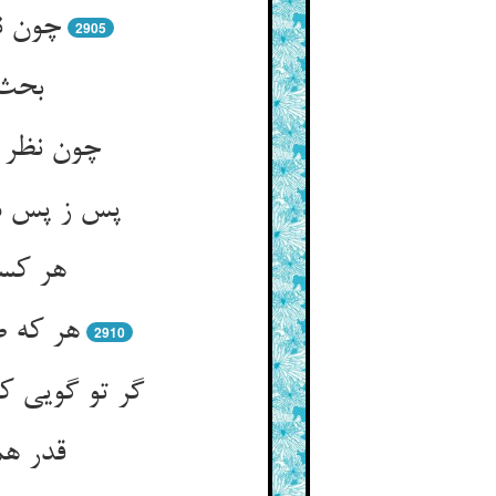
چون ن
2905
بحث 
چون نظر د
پس ز پس می
هر کسی
هر که ص
2910
گر تو گویی ک
قدر هم