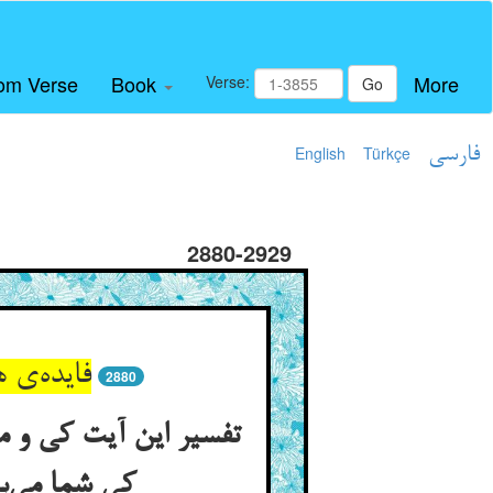
om Verse
Book
More
Verse:
Go
فارسی
Türkçe
English
2880-2929
فایده‌ی 
2880
تفسیر این آیت کی و ما
کی شما می‌بی