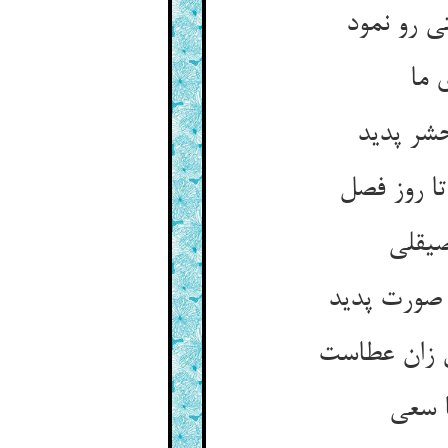
ی رو نمود
 ما
حشر پدید
ا روز فصل
صیقلی
 صورت پدید
ل زان عطاست
ا سعی