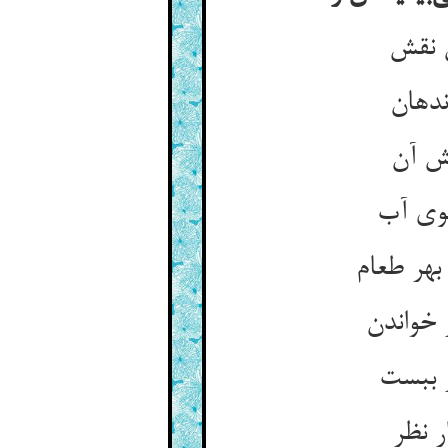
ن نقش
ندهان
قش آن
بوی آب
بهر طعام
خواندن
 ببست
ر نظر