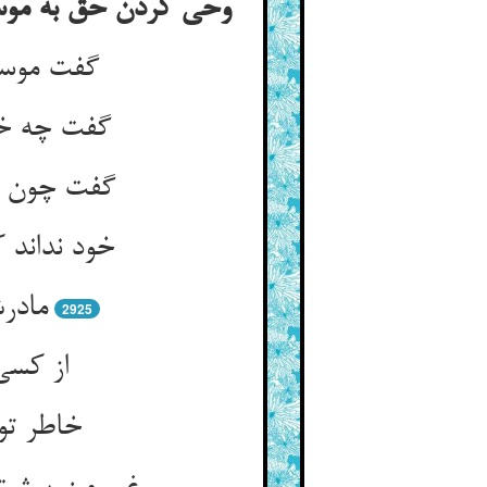
وحی کردن حق به موسی
گفت موسی
گفت چه خص
گفت چون ط
خود نداند 
مادرش
2925
از کسی
خاطر تو