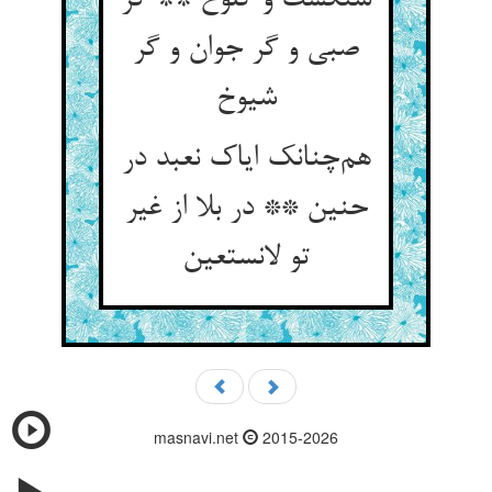
سنگست و کلوخ ** گر
صبی و گر جوان و گر
شیوخ
هم‌چنانک ایاک نعبد در
حنین ** در بلا از غیر
تو لانستعین
masnavi.net
2015-2026