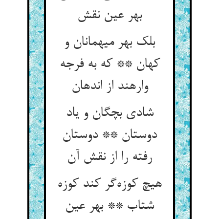
بهر عین نقش
بلک بهر میهمانان و
کهان ** که به فرجه
وارهند از اندهان
شادی بچگان و یاد
دوستان ** دوستان
رفته را از نقش آن
هیچ کوزه‌گر کند کوزه
شتاب ** بهر عین