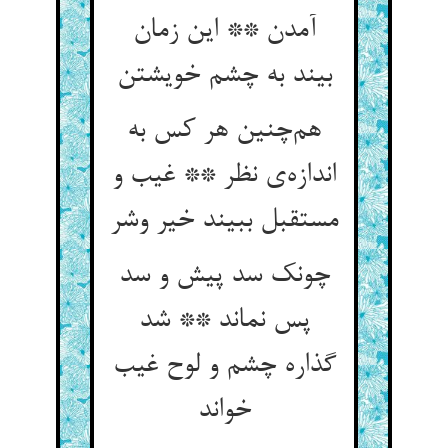
آمدن ** این زمان
بیند به چشم خویشتن
هم‌چنین هر کس به
اندازه‌ی نظر ** غیب و
مستقبل ببیند خیر وشر
چونک سد پیش و سد
پس نماند ** شد
گذاره چشم و لوح غیب
خواند