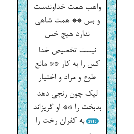
واهب همت خداوندست
و بس ** همت شاهی
ندارد هیچ خس
نیست تخصیص خدا
کس را به کار ** مانع
طوع و مراد و اختیار
لیک چون رنجی دهد
بدبخت را ** او گریزاند
به کفران رخت را
2915