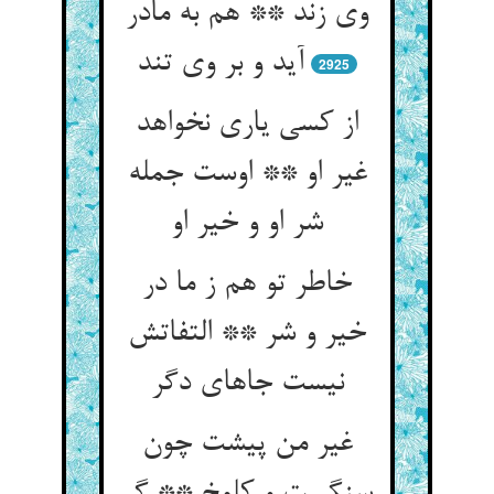
وی زند ** هم به مادر
آید و بر وی تند
2925
از کسی یاری نخواهد
غیر او ** اوست جمله
شر او و خیر او
خاطر تو هم ز ما در
خیر و شر ** التفاتش
نیست جاهای دگر
غیر من پیشت چون