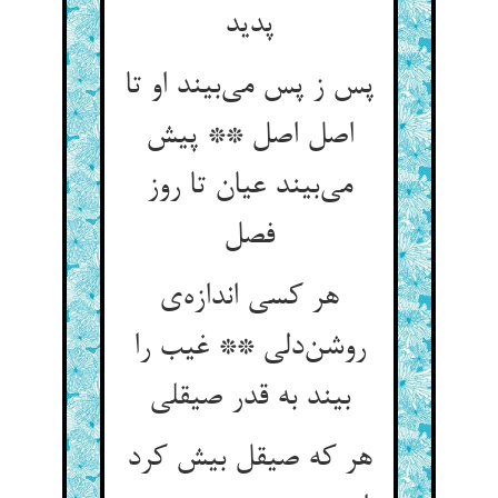
پدید
پس ز پس می‌بیند او تا
اصل اصل ** پیش
می‌بیند عیان تا روز
فصل
هر کسی اندازه‌ی
روشن‌دلی ** غیب را
بیند به قدر صیقلی
هر که صیقل بیش کرد