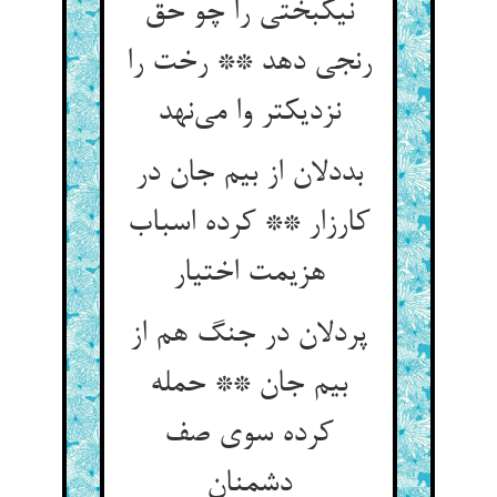
نیکبختی را چو حق
رنجی دهد ** رخت را
نزدیکتر وا می‌نهد
بددلان از بیم جان در
کارزار ** کرده اسباب
هزیمت اختیار
پردلان در جنگ هم از
بیم جان ** حمله
کرده سوی صف
دشمنان