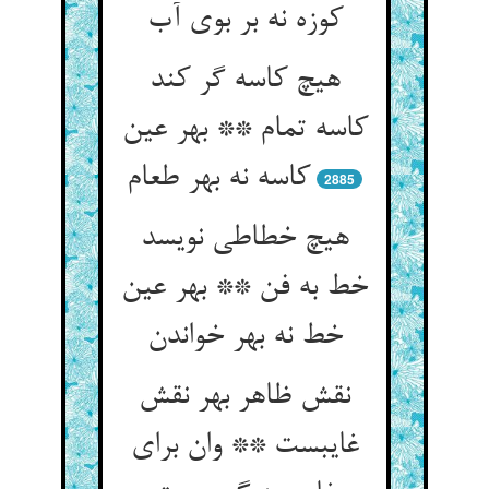
کوزه نه بر بوی آب
هیچ کاسه گر کند
کاسه تمام ** بهر عین
کاسه نه بهر طعام
2885
هیچ خطاطی نویسد
خط به فن ** بهر عین
خط نه بهر خواندن
نقش ظاهر بهر نقش
غایبست ** وان برای