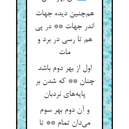
هم‌چنین دیده جهات
اندر جهات ** در پی
هم تا رسی در برد و
مات
اول از بهر دوم باشد
چنان ** که شدن بر
پایه‌های نردبان
و آن دوم بهر سوم
می‌دان تمام ** تا