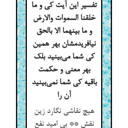
تفسیر این آیت کی و ما
خلقنا السموات والارض
و ما بینهما الا بالحق
نیافریدمشان بهر همین
کی شما می‌بینید بلک
بهر معنی و حکمت
باقیه کی شما نمی‌بینید
آن را
هیچ نقاشی نگارد زین
نقش ** بی امید نفع