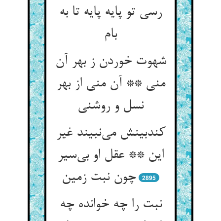
رسی تو پایه پایه تا به
بام
شهوت خوردن ز بهر آن
منی ** آن منی از بهر
نسل و روشنی
کندبینش می‌نبیند غیر
این ** عقل او بی‌سیر
چون نبت زمین
2895
نبت را چه خوانده چه