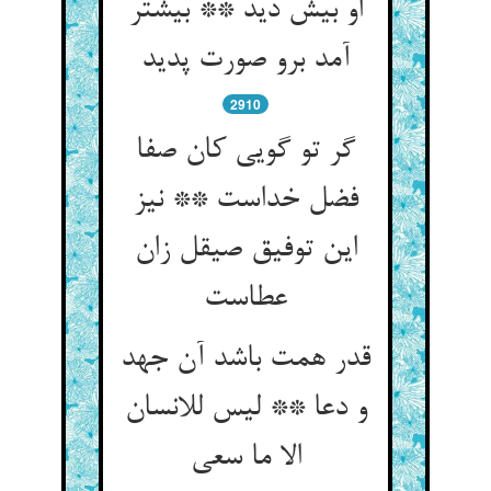
او بیش دید ** بیشتر
آمد برو صورت پدید
2910
گر تو گویی کان صفا
فضل خداست ** نیز
این توفیق صیقل زان
عطاست
قدر همت باشد آن جهد
و دعا ** لیس للانسان
الا ما سعی