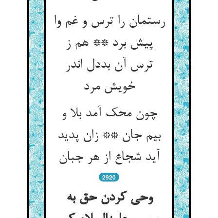
رستمان را ترس و غم وا
پیش برد ** هم ز
ترس آن بددل اندر
خویش مرد
چون محک آمد بلا و
بیم جان ** زان پدید
آید شجاع از هر جبان
2920
وحی کردن حق به