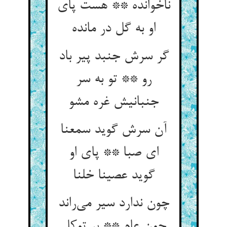
ناخوانده ** هست پای
او به گل در مانده
گر سرش جنبد پیر باد
رو ** تو به سر
جنبانیش غره مشو
آن سرش گوید سمعنا
ای صبا ** پای او
گوید عصینا خلنا
چون ندارد سیر می‌راند
چون عام ** بر توکل