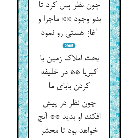
چون نظر پس کرد تا
بدو وجود ** ماجرا و
آغاز هستی رو نمود
2905
بحث املاک زمین با
کبریا ** در خلیفه
کردن بابای ما
چون نظر در پیش
افکند او بدید ** آنچ
خواهد بود تا محشر