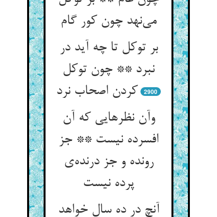
می‌نهد چون کور گام
بر توکل تا چه آید در
نبرد ** چون توکل
کردن اصحاب نرد
2900
وآن نظرهایی که آن
افسرده نیست ** جز
رونده و جز درنده‌ی
پرده نیست
آنچ در ده سال خواهد