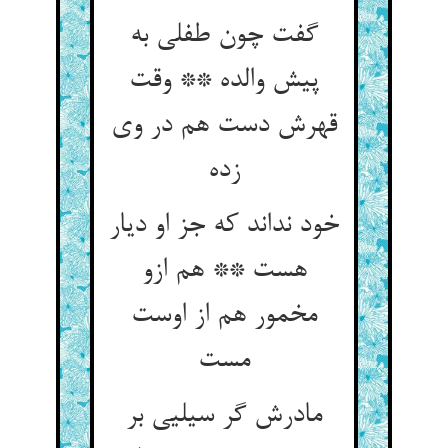
گفت چون طفلی به
پیش والده ** وقت
قهرش دست هم در وی
زده
خود نداند که جز او دیار
هست ** هم ازو
مخمور هم از اوست
مست
مادرش گر سیلیی بر