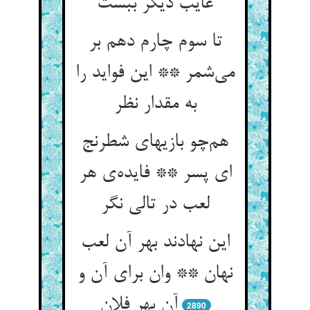
غایب دیگر ببست
تا سوم چارم دهم بر
می‌شمر ** این فواید را
به مقدار نظر
هم‌چو بازیهای شطرنج
ای پسر ** فایده‌ی هر
لعب در تالی نگر
این نهادند بهر آن لعب
نهان ** وان برای آن و
آن بهر فلان
2890