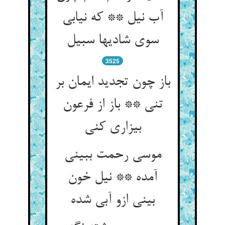
آب نیل ** که نیابی
سوی شادیها سبیل
3525
باز چون تجدید ایمان بر
تنی ** باز از فرعون
بیزاری کنی
موسی رحمت ببینی
آمده ** نیل خون
بینی ازو آبی شده