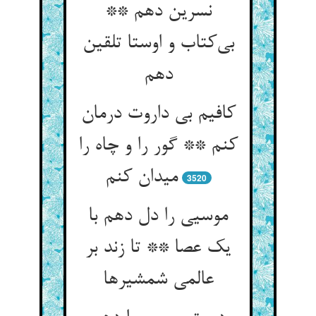
نسرین دهم **
بی‌کتاب و اوستا تلقین
دهم
کافیم بی داروت درمان
کنم ** گور را و چاه را
میدان کنم
3520
موسیی را دل دهم با
یک عصا ** تا زند بر
عالمی شمشیرها