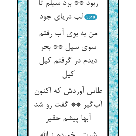
ربود ** برد سیلم تا
لب دریای جود
3510
من به بوی آب رفتم
سوی سیل ** بحر
دیدم در گرفتم کیل
کیل
طاس آوردش که اکنون
آب‌گیر ** گفت رو شد
آبها پیشم حقیر
شربتی خوردم ز الله