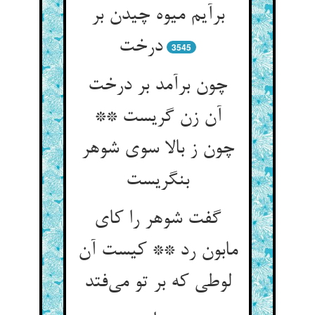
برآیم میوه چیدن بر
درخت
3545
چون برآمد بر درخت
آن زن گریست **
چون ز بالا سوی شوهر
بنگریست
گفت شوهر را کای
مابون رد ** کیست آن
لوطی که بر تو می‌فتد