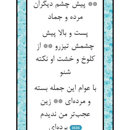
** پیش چشم دیگران
مرده و جماد
پست و بالا پیش
چشمش تیزرو ** از
کلوخ و خشت او نکته
شنو
با عوام این جمله بسته
و مرده‌ای ** زین
عجب‌تر من ندیدم
پرده‌ای
3535