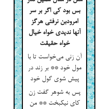
مثل در مثال همین قدر
بس بود کی اگر بر سر
امرودبن نرفتی هرگز
آنها ندیدی خواه خیال
خواه حقیقت
آن زنی می‌خواست تا با
مول خود ** بر زند در
پیش شوی گول خود
پس به شوهر گفت زن
کای نیکبخت ** من