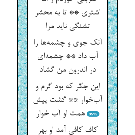
اشتری ** تا به محشر
تشنگی ناید مرا
آنک جوی و چشمه‌ها را
آب داد ** چشمه‌ای
در اندرون من گشاد
این جگر که بود گرم و
آب‌خوار ** گشت پیش
همت او آب خوار
3515
کاف کافی آمد او بهر