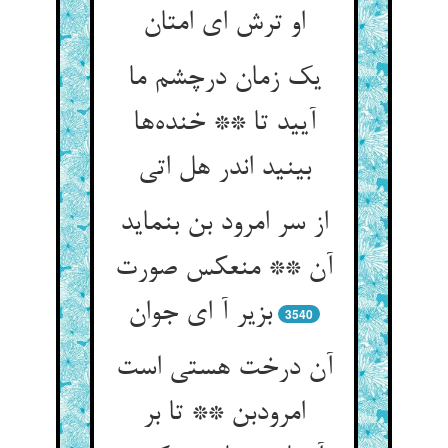
او ترش ای امتان
یک زمان درچشم ما
آیید تا ** خنده‌ها
بینید اندر هل اتی
از سر امرود بن بنماید
آن ** منعکس صورت
بزیر آ ای جوان
3540
آن درخت هستی است
امرودبن ** تا بر