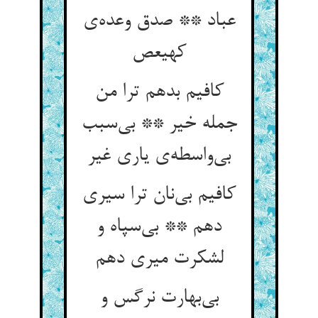
عباد ** صدق وعده‌ی
کهیعص
کافیم بدهم ترا من
جمله خیر ** بی‌سبب
بی‌واسطه‌ی یاری غیر
کافیم بی‌نان ترا سیری
دهم ** بی‌سپاه و
لشکرت میری دهم
بی‌بهارت نرگس و