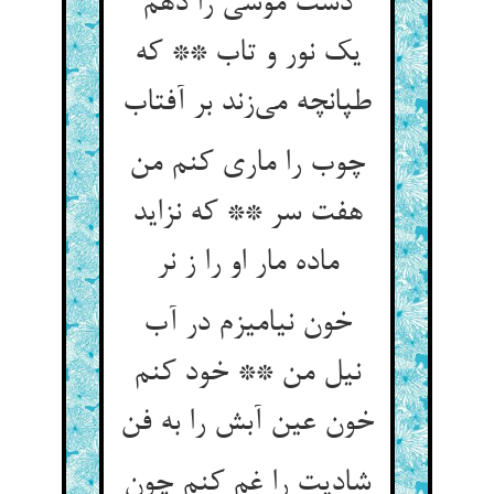
دست موسی را دهم
یک نور و تاب ** که
طپانچه می‌زند بر آفتاب
چوب را ماری کنم من
هفت سر ** که نزاید
ماده مار او را ز نر
خون نیامیزم در آب
نیل من ** خود کنم
خون عین آبش را به فن
شادیت را غم کنم چون