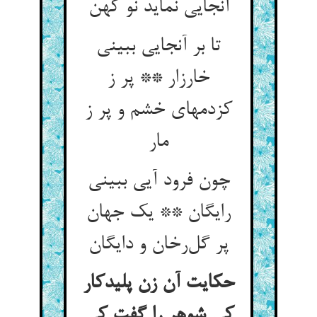
آنجایی نماید نو کهن
تا بر آنجایی ببینی
خارزار ** پر ز
کزدمهای خشم و پر ز
مار
چون فرود آیی ببینی
رایگان ** یک جهان
پر گل‌رخان و دایگان
حکایت آن زن پلیدکار
کی شوهر را گفت کی