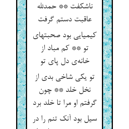
ناشکفت ** حمدلله
عاقبت دستم گرفت
کیمیایی بود صحبتهای
تو ** کم مباد از
خانه‌ی دل پای تو
تو یکی شاخی بدی از
نخل خلد ** چون
گرفتم او مرا تا خلد برد
سیل بود آنک تنم را در