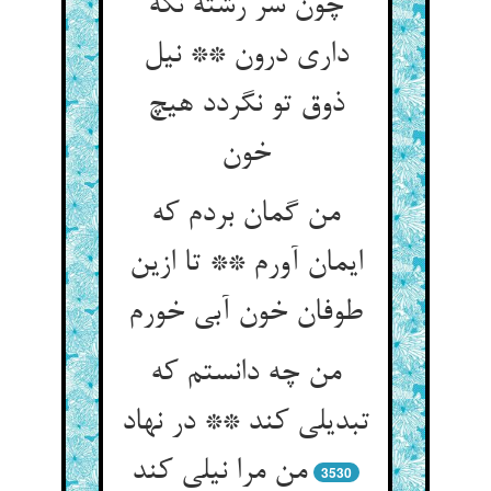
چون سر رشته نگه
داری درون ** نیل
ذوق تو نگردد هیچ
خون
من گمان بردم که
ایمان آورم ** تا ازین
طوفان خون آبی خورم
من چه دانستم که
تبدیلی کند ** در نهاد
من مرا نیلی کند
3530