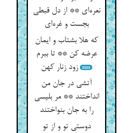
نعره‌ای ** از دل قبطی
بجست و غره‌ای
که هلا بشتاب و ایمان
عرضه کن ** تا ببرم
زود زنار کهن
3505
آتشی در جان من
انداختند ** مر بلیسی
را به جان بنواختند
دوستی تو و از تو