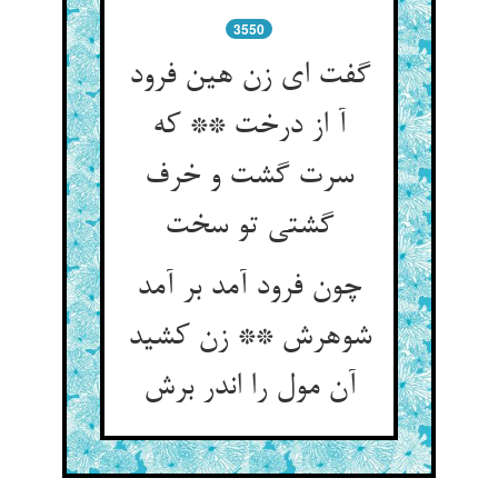
3550
گفت ای زن هین فرود
آ از درخت ** که
سرت گشت و خرف
گشتی تو سخت
چون فرود آمد بر آمد
شوهرش ** زن کشید
آن مول را اندر برش