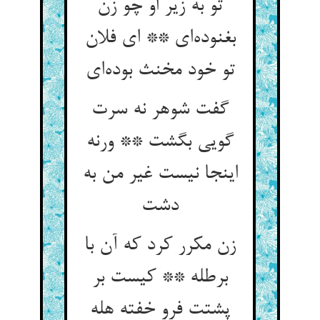
تو به زیر او چو زن
بغنوده‌ای ** ای فلان
تو خود مخنث بوده‌ای
گفت شوهر نه سرت
گویی بگشت ** ورنه
اینجا نیست غیر من به
دشت
زن مکرر کرد که آن با
برطله ** کیست بر
پشتت فرو خفته هله