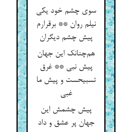
سوی چشم خود یکی
نیلم روان ** برقرارم
پیش چشم دیگران
هم‌چنانک این جهان
پیش نبی ** غرق
تسبیحست و پیش ما
غبی
پیش چشمش این
جهان پر عشق و داد