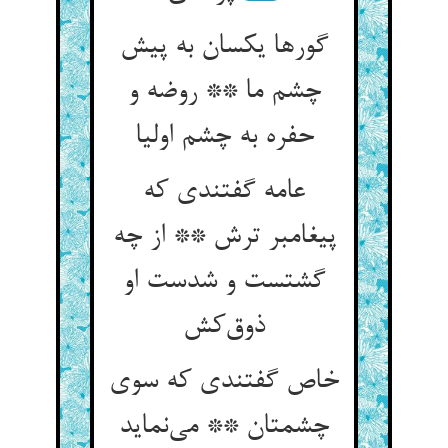
گورها یکسان به پیش
چشم ما ** روضه و
حفره به چشم اولیا
عامه گفتندی که
پیغامبر ترش ** از چه
گشتست و شدست او
ذوق‌کش
خاص گفتندی که سوی
چشمتان ** می‌نماید