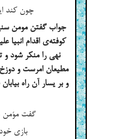
چون کند این سگ برای تو شکار ** چون شکار سگ شدستی آشکار
جواب گفتن مومن سنی 
کوفته‌ی اقدام انبیا عل
نهی را منکر شود و ت
مطیعان امرست و دوزخ ج
و بر یسار آن راه بیاب
گفت مؤمن بشنو ای جبری خطاب ** آن خود گفتی نک آوردم جواب
بازی خود دیدی ای شطرنج‌باز ** بازی خصمت ببین پهن و دراز