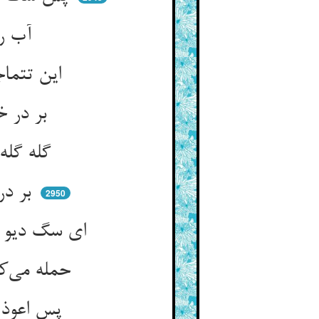
آب روها را غذای او کند ** تا برد او آب روی نیک و بد
این تتماجست آب روی عام ** که سگ شیطان از آن یابد طعام
بر در خرگاه قدرت جان او ** چون نباشد حکم را قربان بگو
گله گله از مرید و از مرید ** چون سگ باسط ذراعی بالوصید
بر در کهف الوهیت چو سگ ** ذره ذره امرجو بر جسته رگ
2950
ای سگ دیو امتحان می‌کن که تا ** چون درین ره می‌نهند این خلق پا
حمله می‌کن منع می‌کن می‌نگر ** تا که باشد ماده اندر صدق و نر
پس اعوذ از بهر چه باشد چو سگ ** گشته باشد از ترفع تیزتگ