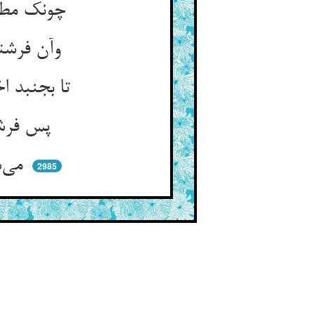
چونک مطلوبی برین کس عرضه کرد ** اختیار خفته بگشاید نورد
وآن فرشته خیرها بر رغم دیو ** عرضه دارد می‌کند در دل غریو
تا بجنبد اختیار خیر تو ** زانک پیش از عرضه خفتست این دو خو
پس فرشته و دیو گشته عرضه‌دار ** بهر تحریک عروق اختیار
می‌شود ز الهامها و وسوسه ** اختیار خیر و شرت ده کسه
2985