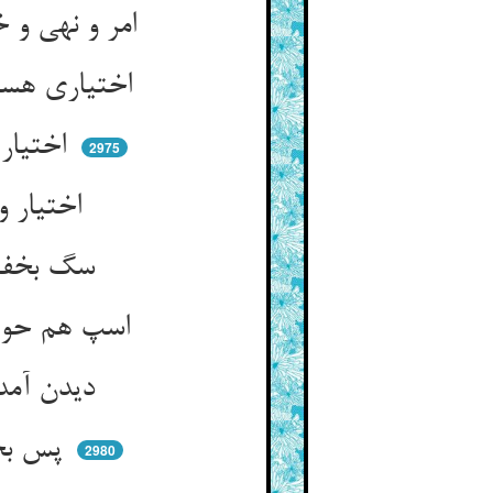
امر و نهی و خشم و تشریف و عتاب ** نیست جز مختار را ای پاک‌جیب
اختیاری هست در ظلم و ستم ** من ازین شیطان و نفس این خواستم
اختیار اندر درونت ساکنست ** تا ندید او یوسفی کف را نخست
2975
اختیار و داعیه در نفس بود ** روش دید آنگه پر و بالی گشود
سگ بخفته اختیارش گشته گم ** چون شکنبه دید جنبانید دم
اسپ هم حو حو کند چون دید جو ** چون بجنبد گوشت گربه کرد مو
دیدن آمد جنبش آن اختیار ** هم‌چو نفخی ز آتش انگیزد شرار
پس بجنبد اختیارت چون بلیس ** شد دلاله آردت پیغام ویس
2980