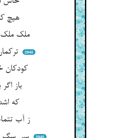
حاش لله ایش شاء الله کان ** حاکم آمد در مکان و لامکان
هیچ کس در ملک او بی‌امر او ** در نیفزاید سر یک تای مو
ملک ملک اوست فرمان آن او ** کمترین سگ بر در آن شیطان او
ترکمان را گر سگی باشد به در ** بر درش بنهاده باشد رو و سر
2940
کودکان خانه دمش می‌کشند ** باشد اندر دست طفلان خوارمند
باز اگر بیگانه‌ای معبر کند ** حمله بر وی هم‌چو شیر نر کند
که اشداء علی الکفار شد ** با ولی گل با عدو چون خار شد
ز آب تتماجی که دادش ترکمان ** آنچنان وافی شدست و پاسبان
پس سگ شیطان که حق هستش کند ** اندرو صد فکرت و حیلت تند
2945