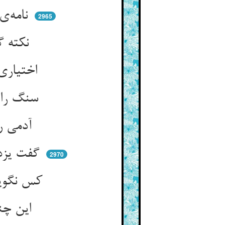
نامه‌ی عذر خودت بر خواندی ** نامه‌ی سنی بخوان چه ماندی
2965
نکته گفتی جبریانه در قضا ** سر آن بشنو ز من در ماجرا
اختیاری هست ما را بی‌گمان ** حس را منکر نتانی شد عیان
سنگ را هرگز بگوید کس بیا ** از کلوخی کس کجا جوید وفا
آدمی را کس نگوید هین بپر ** یا بیا ای کور تو در من نگر
گفت یزدان ما علی الاعمی حرج ** کی نهد بر کس حرج رب الفرج
2970
کس نگوید سنگ را دیر آمدی ** یا که چوبا تو چرا بر من زدی
این چنین واجستها مجبور را ** کس بگوید یا زند معذور را