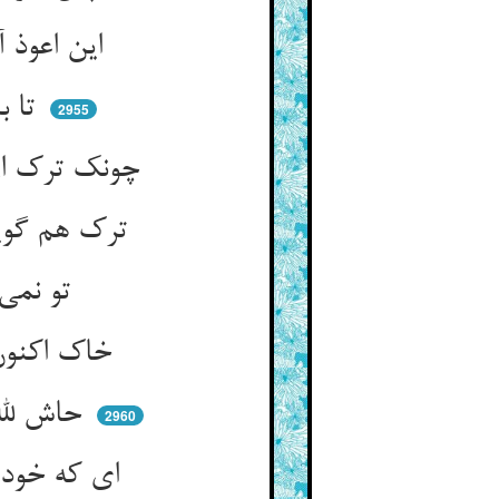
این اعوذ آنست کای ترک خطا ** بانگ بر زن بر سگت ره بر گشا
تا بیایم بر در خرگاه تو ** حاجتی خواهم ز جود و جاه تو
2955
چونک ترک از سطوت سگ عاجزست ** این اعوذ و این فغان ناجایزست
ترک هم گوید اعوذ از سگ که من ** هم ز سگ در مانده‌ام اندر وطن
تو نمی‌یاری برین در آمدن ** من نمی‌آرم ز در بیرون شدن
خاک اکنون بر سر ترک و قنق ** که یکی سگ هر دو را بندد عنق
حاش لله ترک بانگی بر زند ** سگ چه باشد شیر نر خون قی کند
2960
ای که خود را شیر یزدان خوانده‌ای ** سالها شد با سگی در مانده‌ای