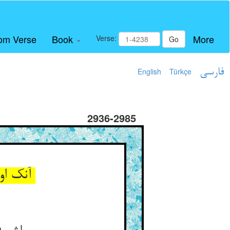
om Verse
Book
More
Verse:
Go
فارسی
Türkçe
English
2936-2985
آنک او خواهد مراد او شود ** از کی کار من دگر نیکو شود