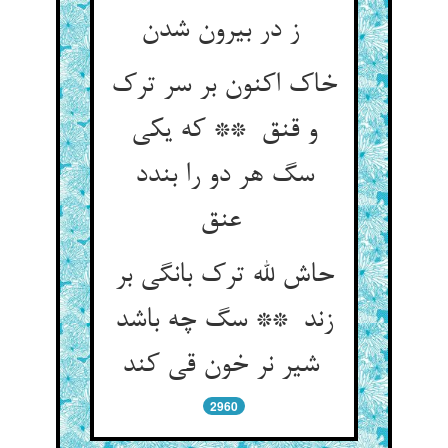
ز در بیرون شدن
خاک اکنون بر سر ترک
و قنق ** که یکی
سگ هر دو را بندد
عنق
حاش لله ترک بانگی بر
زند ** سگ چه باشد
شیر نر خون قی کند
2960