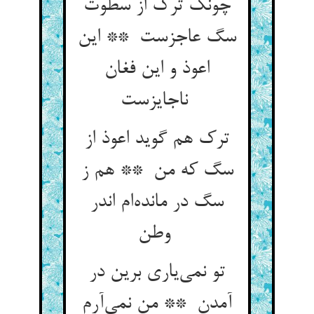
چونک ترک از سطوت
سگ عاجزست ** این
اعوذ و این فغان
ناجایزست
ترک هم گوید اعوذ از
سگ که من ** هم ز
سگ در مانده‌ام اندر
وطن
تو نمی‌یاری برین در
آمدن ** من نمی‌آرم