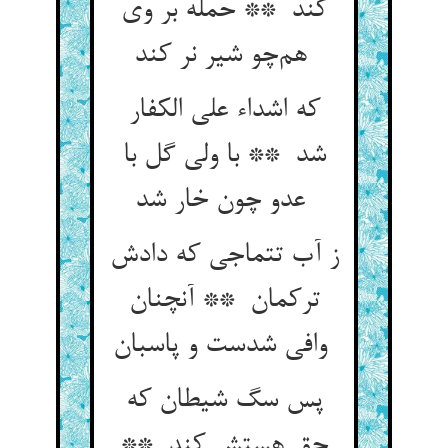
کند ** حمله بر وی
هم‌چو شیر نر کند
که اشداء علی الکفار
شد ** با ولی گل با
عدو چون خار شد
ز آب تتماجی که دادش
ترکمان ** آنچنان
وافی شدست و پاسبان
پس سگ شیطان که
حق هستش کند **