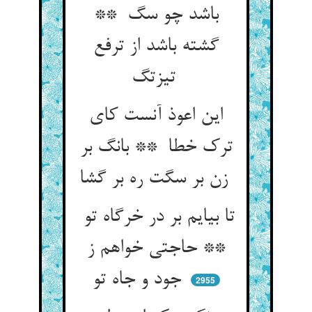
باشد چو سگ **
گشته باشد از ترفع
تیزتگ
این اعوذ آنست کای
ترک خطا ** بانگ بر
زن بر سگت ره بر گشا
تا بیایم بر در خرگاه تو
** حاجتی خواهم ز
جود و جاه تو
2955