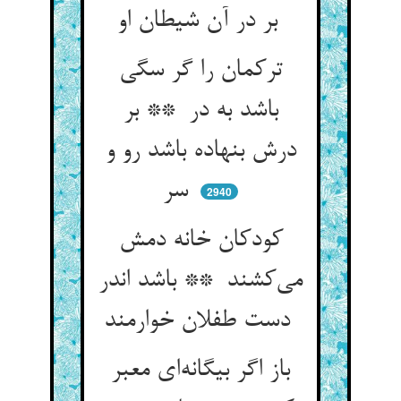
بر در آن شیطان او
ترکمان را گر سگی
باشد به در ** بر
درش بنهاده باشد رو و
سر
2940
کودکان خانه دمش
می‌کشند ** باشد اندر
دست طفلان خوارمند
باز اگر بیگانه‌ای معبر