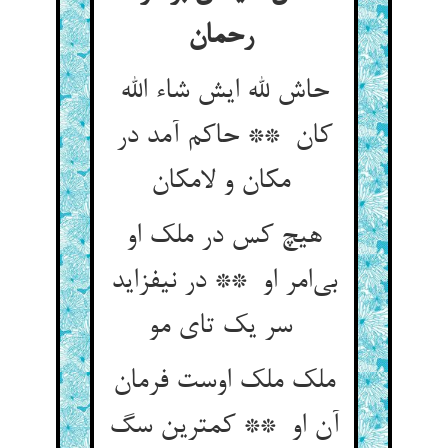
رحمان
حاش لله ایش شاء الله
کان ** حاکم آمد در
مکان و لامکان
هیچ کس در ملک او
بی‌امر او ** در نیفزاید
سر یک تای مو
ملک ملک اوست فرمان
آن او ** کمترین سگ