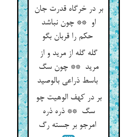
بر در خرگاه قدرت جان
او ** چون نباشد
حکم را قربان بگو
گله گله از مرید و از
مرید ** چون سگ
باسط ذراعی بالوصید
بر در کهف الوهیت چو
سگ ** ذره ذره
امرجو بر جسته رگ