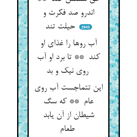
اندرو صد فکرت و
حیلت تند
2945
آب روها را غذای او
کند ** تا برد او آب
روی نیک و بد
این تتماجست آب روی
عام ** که سگ
شیطان از آن یابد
طعام