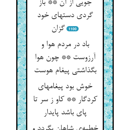
جویی از آن ** باز
گردی دستهای خود
1100
باد در مردم هوا و
آرزوست ** چون هوا
خوش بود پیغامهای
کردگار ** کاو ز سر تا
پای باشد پایدار
خطبه‌‌ی شاهان بگردد و