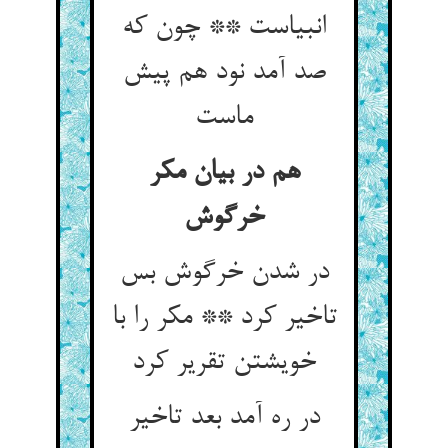
انبیاست ** چون که
صد آمد نود هم پیش
هم در بیان مکر
در شدن خرگوش بس
تاخیر کرد ** مکر را با
خویشتن تقریر کرد
در ره آمد بعد تاخیر