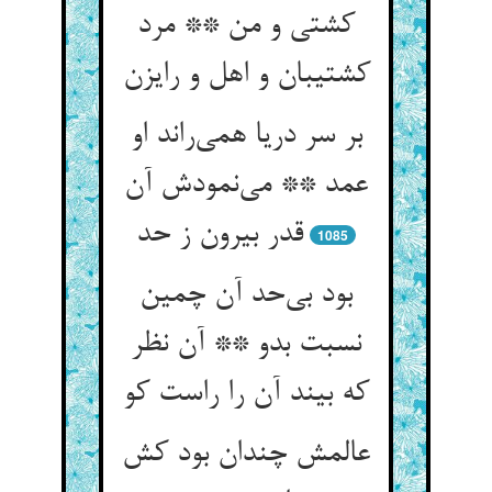
کشتی و من ** مرد
بر سر دریا همی‌‌راند او
عمد ** می‌‌نمودش آن
قدر بیرون ز حد
1085
بود بی‌‌حد آن چمین
نسبت بدو ** آن نظر
که بیند آن را راست کو
عالمش چندان بود کش