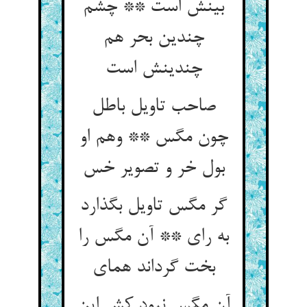
بینش است ** چشم
چندین بحر هم
صاحب تاویل باطل
چون مگس ** وهم او
گر مگس تاویل بگذارد
به رای ** آن مگس را
آن مگس نبود کش این