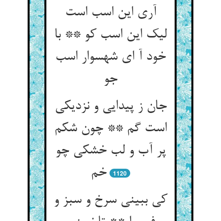
آری این اسب است
لیک این اسب کو ** با
خود آ ای شهسوار اسب
جو
جان ز پیدایی و نزدیکی
است گم ** چون شکم
پر آب و لب خشکی چو
1120
کی ببینی سرخ و سبز و