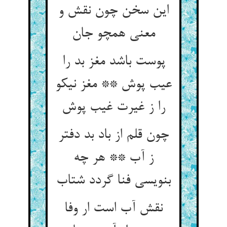
این سخن چون نقش و
پوست باشد مغز بد را
عیب پوش ** مغز نیکو
چون قلم از باد بد دفتر
ز آب ** هر چه
نقش آب است ار وفا