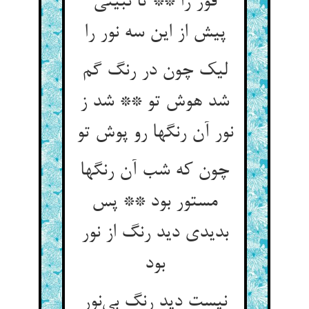
فور را ** تا نبینی
پیش از این سه نور را
لیک چون در رنگ گم
شد هوش تو ** شد ز
نور آن رنگها رو پوش تو
چون که شب آن رنگها
مستور بود ** پس
بدیدی دید رنگ از نور
بود
نیست دید رنگ بی‌‌نور