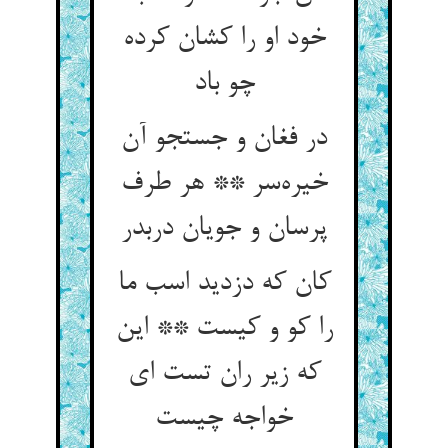
خود او را کشان کرده
چو باد
در فغان و جستجو آن
خیره‌‌سر ** هر طرف
پرسان و جویان دربدر
کان که دزدید اسب ما
را کو و کیست ** این
که زیر ران تست ای