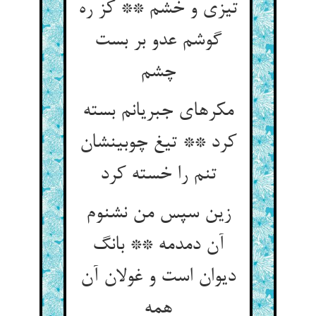
تیزی و خشم ** کز ره
گوشم عدو بر بست
مکرهای جبریانم بسته
کرد ** تیغ چوبینشان
تنم را خسته کرد
زین سپس من نشنوم
آن دمدمه ** بانگ
دیوان است و غولان آن