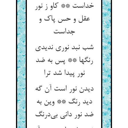
خداست ** کاو ز نور
عقل و حس پاک و
شب نبد نوری ندیدی
رنگها ** پس به ضد
نور پیدا شد ترا
دیدن نور است آن گه
دید رنگ ** وین به