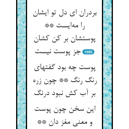
بردران ای دل تو ایشان
را مه‌‌ایست **
پوستشان بر کن کشان
1095
پوست چه بود گفتهای
رنگ رنگ ** چون زره
این سخن چون پوست
و معنی مغز دان **