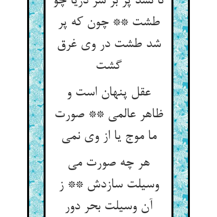
تا نشد پر بر سر دریا چو
طشت ** چون که پر
شد طشت در وی غرق
عقل پنهان است و
ظاهر عالمی ** صورت
هر چه صورت می
وسیلت سازدش ** ز
آن وسیلت بحر دور