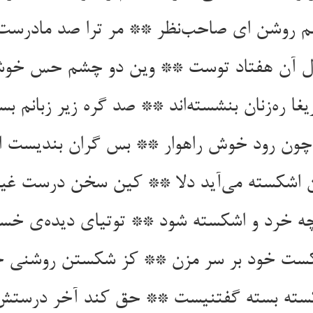
 روشن ای صاحب‌نظر ** مر ترا صد مادرست 
 آن هفتاد توست ** وین دو چشم حس خوش
غا ره‌زنان بنشسته‌اند ** صد گره زیر زبانم بست
 چون رود خوش راهوار ** بس گران بندیست ای
 اشکسته می‌آید دلا ** کین سخن درست غیر
چه خرد و اشکسته شود ** توتیای دیده‌ی خس
شکست خود بر سر مزن ** کز شکستن روشنی 
سته بسته گفتنیست ** حق کند آخر درستش