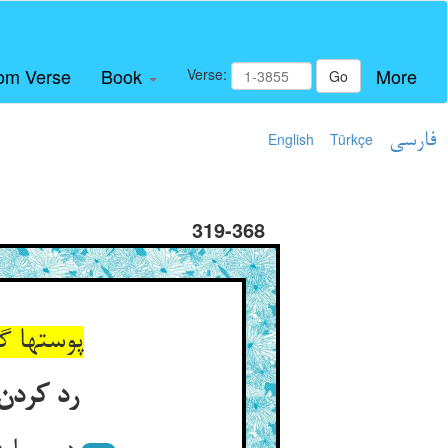
om Verse
Book
More
Verse:
Go
فارسی
Türkçe
English
319-368
پوستها گ
رد کردن 