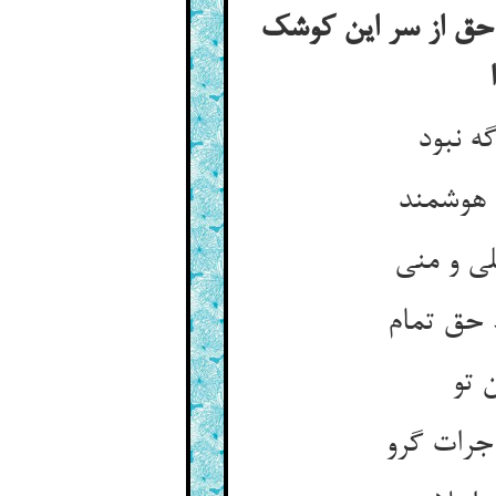
ی حق از سر این کوشک
ه نبود
 هوشمند
ی و منی
 حق تمام
 تو
جرات گرو