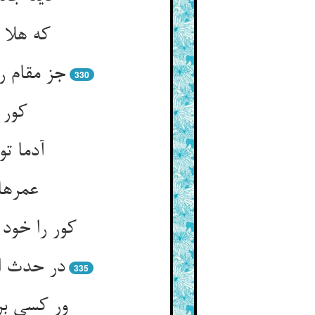
که هلا 
جز مقام ر
330
کور 
آدما ت
عمرها 
کور را خود
در حدث اف
335
ور کسی بر