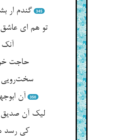
گندم ار ب
345
تو هم ای عاشق
آنک ف
حاجت خود
سخت‌رویی 
آن ابوجه
350
لیک آن صدیق 
کی رسد هم