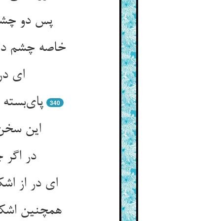
پس دو چشم
خاصه چشم دل
ای دری
پای‌بسته
340
این سخن
در اگر 
ای در از ا
همچنین اشک