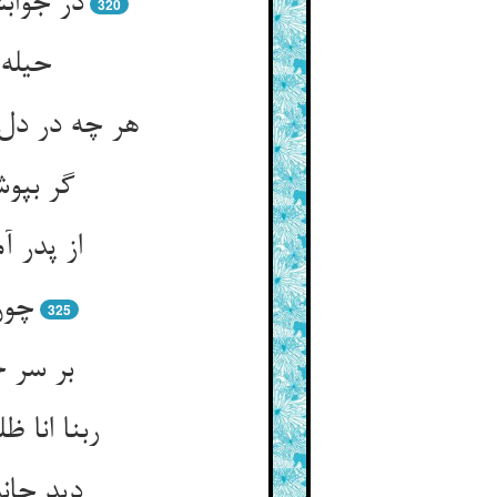
در جواب
320
حیله‌
هر چه در دل 
گر بپوش
از پدر 
چون 
325
بر سر 
ربنا انا 
دید جان