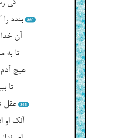
کی رسد
بنده را
360
آن خدا 
تا به م
هیچ آدم 
تا بب
عقل ت
365
آنک او ا