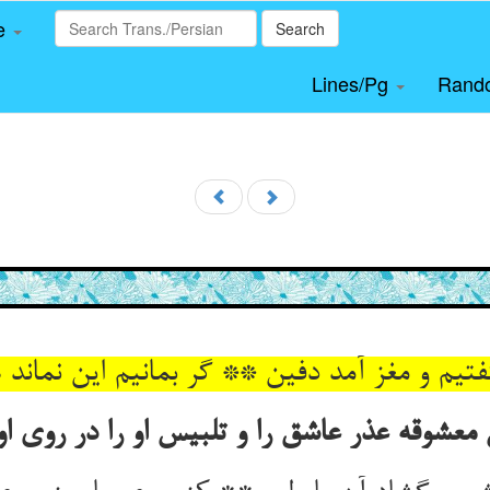
le
Search
Lines/Pg
Rand
فتیم و مغز آمد دفین ** گر بمانیم این نماند
معشوقه عذر عاشق را و تلبیس او را در روی او