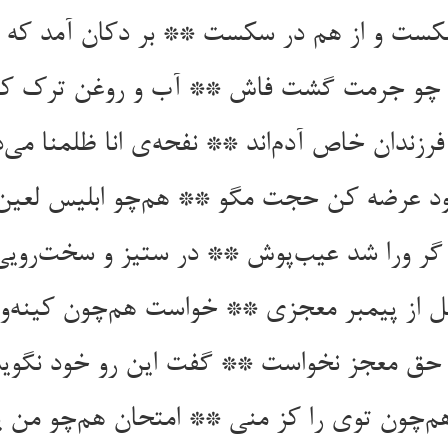
شکست و از هم در سکست ** بر دکان آمد که
 چو جرمت گشت فاش ** آب و روغن ترک ک
رزندان خاص آدم‌اند ** نفحه‌ی انا ظلمنا می‌
 عرضه کن حجت مگو ** هم‌چو ابلیس لعین
گر ورا شد عیب‌پوش ** در ستیز و سخت‌رویی
ل از پیمبر معجزی ** خواست هم‌چون کینه‌و
حق معجز نخواست ** گفت این رو خود نگوید
‌چون توی را کز منی ** امتحان هم‌چو من 