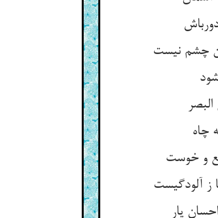
دورباش
ون چشم نیست
شود
البصر
ه چاه
بع و خوست
 ز آلودگیست
حسان یار