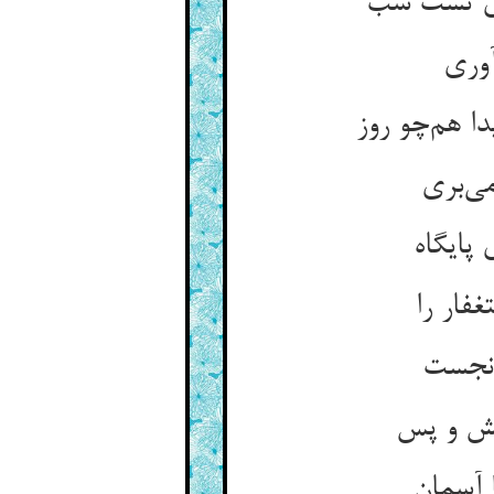
وی تست شب
آوری
ا هم‌چو روز
می‌بری
پایگاه
غفار را
 نجست
پیش و پس
 آسمان