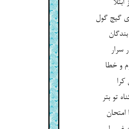
ابتلا
ای گیج گول
بندگان
ر سرار
م و خطا
 کرا
ه تو بتر
 امتحان