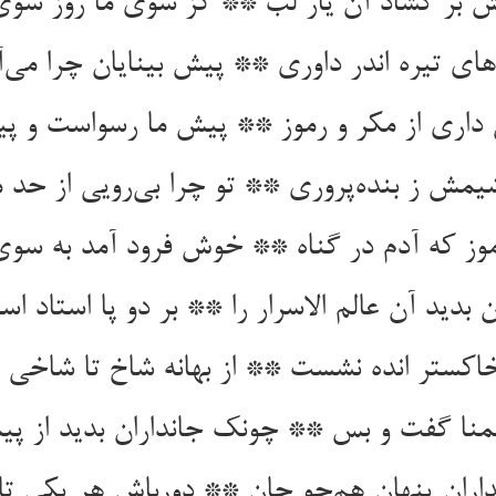
ش بر گشاد آن یار لب ** کز سوی ما روز س
های تیره اندر داوری ** پیش بینایان چرا می‌
داری از مکر و رموز ** پیش ما رسواست و پید
یمش ز بنده‌پروری ** تو چرا بی‌رویی از حد 
آموز که آدم در گناه ** خوش فرود آمد به سوی 
بدید آن عالم الاسرار را ** بر دو پا استاد است
خاکستر انده نشست ** از بهانه شاخ تا شاخی
ظلمنا گفت و بس ** چونک جانداران بدید از 
داران پنهان هم‌چو جان ** دورباش هر یکی تا