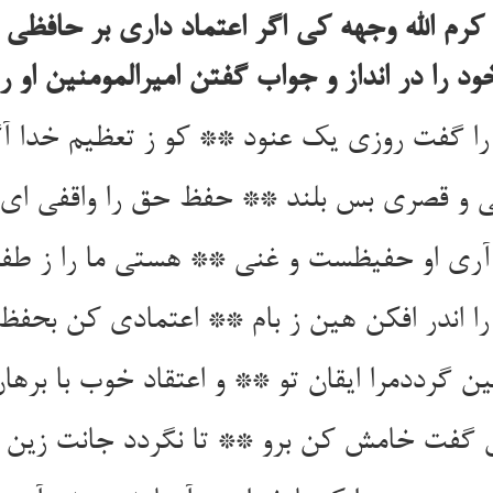
کرم الله وجهه کی اگر اعتماد داری بر حافظ
ود را در انداز و جواب گفتن امیرالمومنین او را
ا گفت روزی یک عنود ** کو ز تعظیم خدا آگ
می و قصری بس بلند ** حفظ حق را واقفی ای
ری او حفیظست و غنی ** هستی ما را ز طفل
ا اندر افکن هین ز بام ** اعتمادی کن بحفظ
قین گرددمرا ایقان تو ** و اعتقاد خوب با برهان
گفت خامش کن برو ** تا نگردد جانت زین 