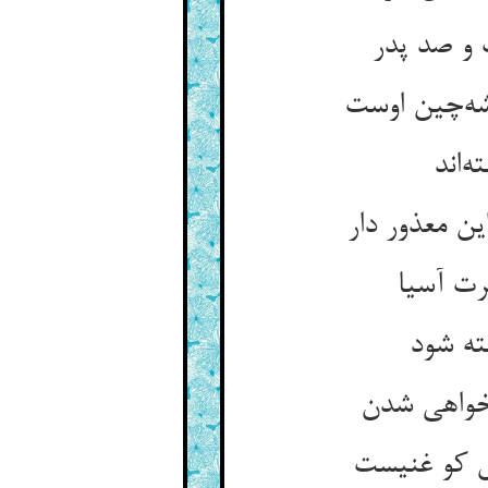
و صد پدر
ه‌چین اوست
ه‌اند
ن معذور دار
ت آسیا
ته شود
خواهی شدن
 کو غنیست