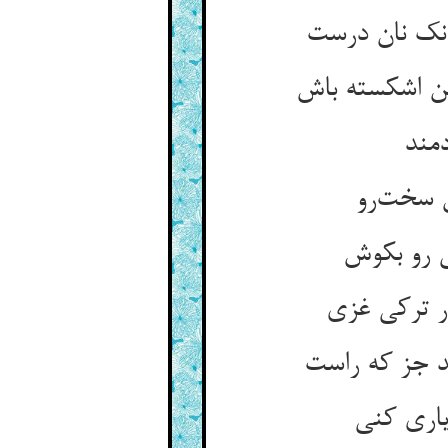
 نک نان درست
ن اشکسته باش
دمند
 سخت‌رو
 رو بکوش
ر ترکی غزی
 جز که راست
یاری کنی