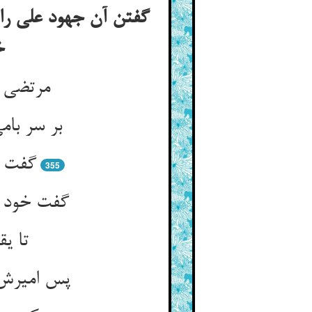
گفتن آن جهود علی را 
خ
مرتضی ر
بر سر با
گفت آ
355
گفت خود ر
تا ی
پس امیرش 